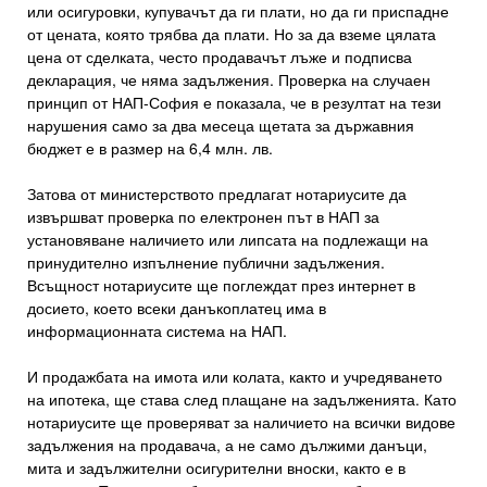
или осигуровки, купувачът да ги плати, но да ги приспадне
от цената, която трябва да плати. Но за да вземе цялата
цена от сделката, често продавачът лъже и подписва
декларация, че няма задължения. Проверка на случаен
принцип от НАП-София е показала, че в резултат на тези
нарушения само за два месеца щетата за държавния
бюджет е в размер на 6,4 млн. лв.
Затова от министерството предлагат нотариусите да
извършват проверка по електронен път в НАП за
установяване наличието или липсата на подлежащи на
принудително изпълнение публични задължения.
Всъщност нотариусите ще поглеждат през интернет в
досието, което всеки данъкоплатец има в
информационната система на НАП.
И продажбата на имота или колата, както и учредяването
на ипотека, ще става след плащане на задълженията. Като
нотариусите ще проверяват за наличието на всички видове
задължения на продавача, а не само дължими данъци,
мита и задължителни осигурителни вноски, както е в