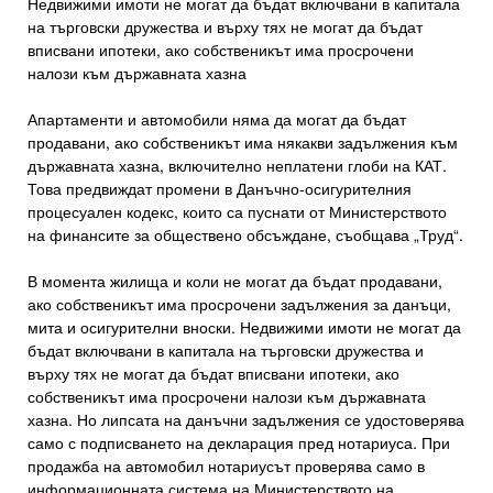
Недвижими имоти не могат да бъдат включвани в капитала
на търговски дружества и върху тях не могат да бъдат
вписвани ипотеки, ако собственикът има просрочени
налози към държавната хазна
Апартаменти и автомобили няма да могат да бъдат
продавани, ако собственикът има някакви задължения към
държавната хазна, включително неплатени глоби на КАТ.
Това предвиждат промени в Данъчно-осигурителния
процесуален кодекс, които са пуснати от Министерството
на финансите за обществено обсъждане, съобщава „Труд“.
В момента жилища и коли не могат да бъдат продавани,
ако собственикът има просрочени задължения за данъци,
мита и осигурителни вноски. Недвижими имоти не могат да
бъдат включвани в капитала на търговски дружества и
върху тях не могат да бъдат вписвани ипотеки, ако
собственикът има просрочени налози към държавната
хазна. Но липсата на данъчни задължения се удостоверява
само с подписването на декларация пред нотариуса. При
продажба на автомобил нотариусът проверява само в
информационната система на Министерството на