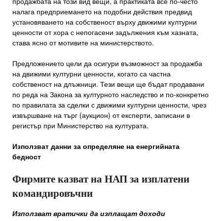
продажбата на този вид вещи, а практиката все по-често
налага предприемането на подобни действия предвид
установяването на собственост върху движими културни
ценности от хора с непогасени задължения към хазната,
става ясно от мотивите на министерството.
Предложението цели да осигури възможност за продажба
на движими културни ценности, когато са частна
собственост на длъжници. Тези вещи ще бъдат продавани
по реда на Закона за културното наследство и по-конкретно
по правилата за сделки с движими културни ценности, чрез
извършване на търг (аукцион) от експерти, записани в
регистър при Министерство на културата.
Използват данни за определяне на енергийната
бедност
Фирмите казват на НАП за изплатени
командировъчни
Използват вратички да изплащат доходи