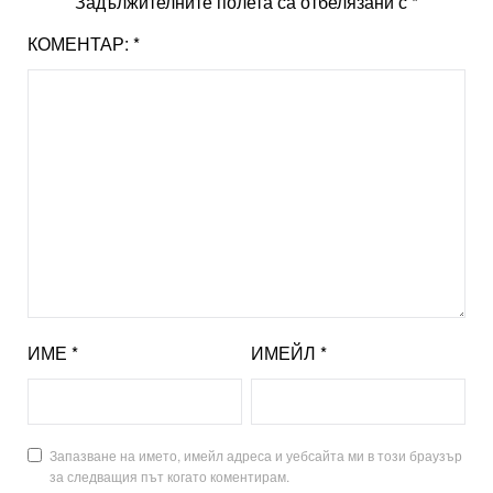
Задължителните полета са отбелязани с
*
КОМЕНТАР:
*
ИМЕ
*
ИМЕЙЛ
*
Запазване на името, имейл адреса и уебсайта ми в този браузър
за следващия път когато коментирам.