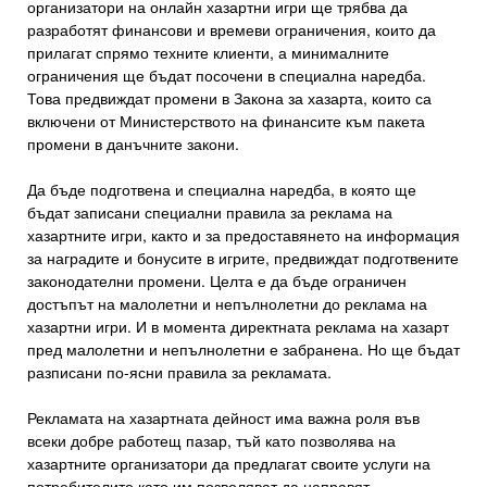
организатори на онлайн хазартни игри ще трябва да
разработят финансови и времеви ограничения, които да
прилагат спрямо техните клиенти, а минималните
ограничения ще бъдат посочени в специална наредба.
Това предвиждат промени в Закона за хазарта, които са
включени от Министерството на финансите към пакета
промени в данъчните закони.
Да бъде подготвена и специална наредба, в която ще
бъдат записани специални правила за реклама на
хазартните игри, както и за предоставянето на информация
за наградите и бонусите в игрите, предвиждат подготвените
законодателни промени. Целта е да бъде ограничен
достъпът на малолетни и непълнолетни до реклама на
хазартни игри. И в момента директната реклама на хазарт
пред малолетни и непълнолетни е забранена. Но ще бъдат
разписани по-ясни правила за рекламата.
Рекламата на хазартната дейност има важна роля във
всеки добре работещ пазар, тъй като позволява на
хазартните организатори да предлагат своите услуги на
потребителите като им позволяват да направят