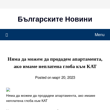
Skip
to
content
Българските Новини
Menu
Няма да можем да продадем апартамента,
ако имаме неплатена глоба към КАТ
Posted on март 20, 2023
Няма да можем да продадем апартамента, ако имаме
неплатена глоба към КАТ