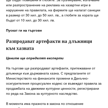
или разпространение на реклама на хазартни игри в
нарушение на правилата, на фирмите ще налагат санкции
в размер от 30 хил. до 50 хил. лв., а глобите за хората ще
бъдат от 10 хил. до 30 хил. лв.
Пускат ги на търгове
Разпродават артефакти на длъжници
към хазната
Цените ще определят експерти
На търгове ще разпродават артефак­ти, притежавани от
длъжници към държавната хазна. С предлаганите от
Министерството на финансите промени в Данъчно-
осигурителния процесуален кодекс се въвеждат правила за
продажбата на движими културни ценности, регистрирани
по реда на Закона за културното наследство.
В момента има празнота в закона по отношение