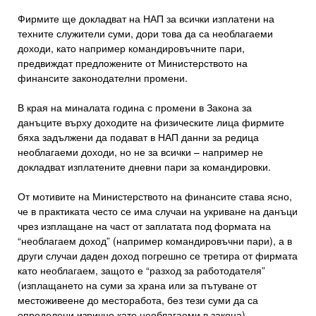
Фирмите ще докладват на НАП за всички изплатени на
техните служители суми, дори това да са необлагаеми
доходи, като например командировъчните пари,
предвиждат предложените от Министерството на
финансите законодателни промени.
В края на миналата година с промени в Закона за
данъците върху доходите на физическите лица фирмите
бяха задължени да подават в НАП данни за редица
необлагаеми доходи, но не за всички – например не
докладват изплатените дневни пари за командировки.
От мотивите на Министерството на финансите става ясно,
че в практиката често се има случаи на укриване на данъци
чрез изплащане на част от заплатата под формата на
“необлагаем доход” (например командировъчни пари), а в
други случаи даден доход погрешно се третира от фирмата
като необлагаем, защото е “разход за работодателя”
(изплащането на суми за храна или за пътуване от
местоживеене до месторабота, без тези суми да са
определени изрично като необлагаеми в закона).