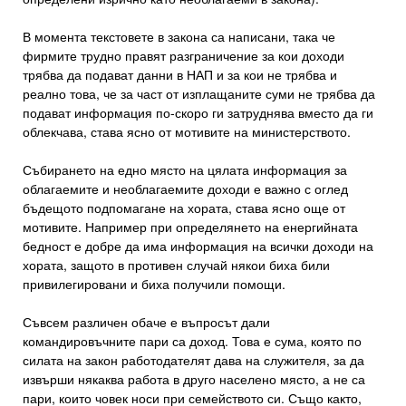
В момента текстовете в закона са написани, така че
фирмите трудно правят разграничение за кои доходи
трябва да подават данни в НАП и за кои не трябва и
реално това, че за част от изплащаните суми не трябва да
подават информация по-скоро ги затруднява вместо да ги
облекчава, става ясно от мотивите на министерството.
Събирането на едно място на цялата информация за
облагаемите и необлагаемите доходи е важно с оглед
бъдещото подпомагане на хората, става ясно още от
мотивите. Например при определянето на енергийната
бедност е добре да има информация на всички доходи на
хората, защото в противен случай някои биха били
привилегировани и биха получили помощи.
Съвсем различен обаче е въпросът дали
командировъчните пари са доход. Това е сума, която по
силата на закон работодателят дава на служителя, за да
извърши някаква работа в друго населено място, а не са
пари, които човек носи при семейството си. Също както,