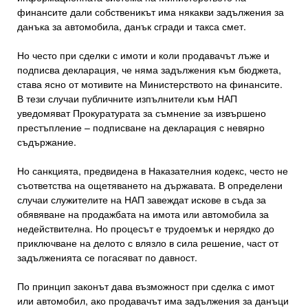
финансите дали собственикът има някакви задължения за
данъка за автомобила, данък сгради и такса смет.
Но често при сделки с имоти и коли продавачът лъже и
подписва декларация, че няма задължения към бюджета,
става ясно от мотивите на Министерството на финансите.
В тези случаи публичните изпълнители към НАП
уведомяват Прокуратурата за съмнение за извършено
престъпление – подписване на декларация с невярно
съдържание.
Но санкцията, предвидена в Наказателния кодекс, често не
съответства на ощетяването на държавата. В определени
случаи служителите на НАП завеждат искове в съда за
обявяване на продажбата на имота или автомобила за
недействителна. Но процесът е трудоемък и нерядко до
приключване на делото с влязло в сила решение, част от
задълженията се погасяват по давност.
По принцип законът дава възможност при сделка с имот
или автомобил, ако продавачът има задължения за данъци