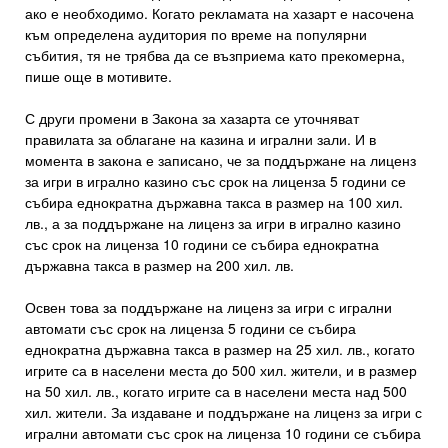
ако е необходимо. Когато рекламата на хазарт е насочена
към определена аудитория по време на популярни
събития, тя не трябва да се възприема като прекомерна,
пише още в мотивите.
С други промени в Закона за хазарта се уточняват
правилата за облагане на казина и игрални зали. И в
момента в закона е записано, че за поддържане на лиценз
за игри в игрално казино със срок на лиценза 5 години се
събира еднократна държавна такса в размер на 100 хил.
лв., а за поддържане на лиценз за игри в игрално казино
със срок на лиценза 10 години се събира еднократна
държавна такса в размер на 200 хил. лв.
Освен това за поддържане на лиценз за игри с игрални
автомати със срок на лиценза 5 години се събира
еднократна държавна такса в размер на 25 хил. лв., когато
игрите са в населени места до 500 хил. жители, и в размер
на 50 хил. лв., когато игрите са в населени места над 500
хил. жители. За издаване и поддържане на лиценз за игри с
игрални автомати със срок на лиценза 10 години се събира