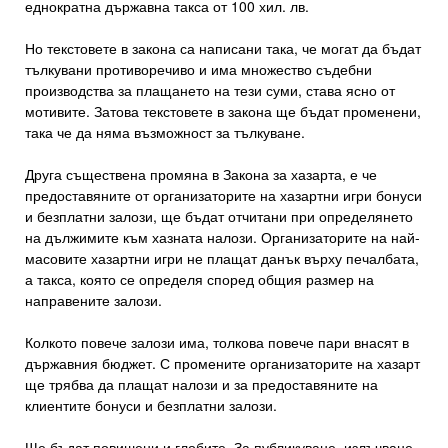
еднократна държавна такса от 100 хил. лв.
Но текстовете в закона са написани така, че могат да бъдат
тълкувани противоречиво и има множество съдебни
производства за плащането на тези суми, става ясно от
мотивите. Затова текстовете в закона ще бъдат променени,
така че да няма възможност за тълкуване.
Друга съществена промяна в Закона за хазарта, е че
предоставяните от организаторите на хазартни игри бонуси
и безплатни залози, ще бъдат отчитани при определянето
на дължимите към хазната налози. Организаторите на най-
масовите хазартни игри не плащат данък върху печалбата,
а такса, която се определя според общия размер на
направените залози.
Колкото повече залози има, толкова повече пари внасят в
държавния бюджет. С промените организаторите на хазарт
ще трябва да плащат налози и за предоставяните на
клиентите бонуси и безплатни залози.
Ще бъдат повишени и глобите. За публикуване, излъчване