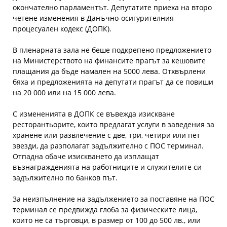
окончателно парламентът. Депутатите приеха на второ
четене изменения в Данъчно-осигурителния
процесуален кодекс (ДОПК).
В пленарната зала не беше подкрепено предложението
на Министерството на финансите прагът за кешовите
плащания да бъде намален на 5000 лева. Отхвърлени
бяха и предложенията на депутати прагът да се повиши
на 20 000 или на 15 000 лева.
С измененията в ДОПК се въвежда изискване
ресторантьорите, които предлагат услуги в заведения за
хранене или развлечение с две, три, четири или пет
звезди, да разполагат задължително с ПОС терминал.
Отпадна обаче изискването да изплащат
възнагражденията на работниците и служителите си
задължително по банков път.
За неизпълнение на задължението за поставяне на ПОС
терминал се предвижда глоба за физическите лица,
които не са търговци, в размер от 100 до 500 лв., или