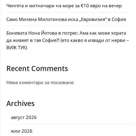
Ченгета и митничари на море за €10 евро на вечер
Само Милена Милотинова иска „Евровизия“ в София
Боневата Нона Йотова в потрес: Ама как може хората
да живеят в тая София?! (ето какво я извади от нерви –
ВИЖ ТУК)
Recent Comments
Няма коментари за показване.
Archives
август 2026
юли 2026