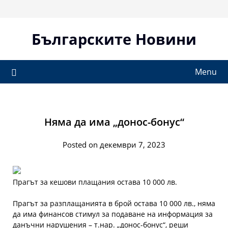
Skip
to
content
Българските Новини
Menu
Няма да има „донос-бонус“
Posted on декември 7, 2023
Прагът за кешови плащания остава 10 000 лв.
Прагът за разплащанията в брой остава 10 000 лв., няма
да има финансов стимул за подаване на информация за
данъчни нарушения – т.нар. „донос-бонус“, реши