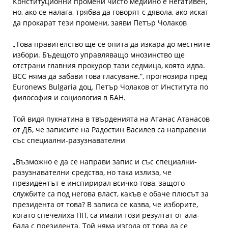
Конституционни промени чисто медийно е негативен,
но, ако се налага, трябва да говорят с дявола, ако искат
да прокарат тези промени, заяви Петър Чолаков
„Toва правителство ще се опита да изкара до местните
избори. Бъдещото управляващо мнозинство ще
отстрани главния прокурор тази седмица, която идва.
ВСС няма да забави това гласуване.“, прогнозира пред
Euronews Bulgaria доц. Петър Чолаков от Института по
философия и социология в БАН.
Той видя пукнатина в твърденията на Атанас Атанасов
от ДБ, че записите на Радостин Василев са направени
със специални-разузнавателни
„Възможно е да се направи запис и със специални-
разузнавателни средства, но така излиза, че
президентът е инспирирал всичко това, защото
службите са под негова власт, какъв е обаче плюсът за
президента от това? В записа се казва, че изборите,
когато спечелиха ПП, са имали този резултат от ала-
бала с президента. Той няма изгода от това да се