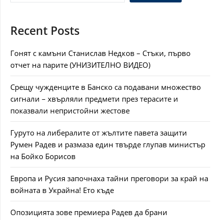
Recent Posts
Гонят с камъни Станислав Недков – Стъки, първо
отчет на парите (УНИЗИТЕЛНО ВИДЕО)
Срещу чужденците в Банско са подавани множество
сигнали – хвърляли предмети през терасите и
показвали непристойни жестове
Гуруто на либералите от жълтите павета защити
Румен Радев и размаза един твърде глупав министър
на Бойко Борисов
Европа и Русия започнаха тайни преговори за край на
войната в Украйна! Ето къде
Опозицията зове премиера Радев да брани