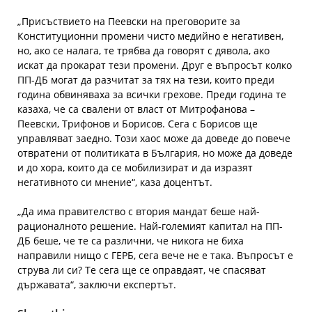
„Присъствието на Пеевски на преговорите за
Конституционни промени чисто медийно е негативен,
но, ако се налага, те трябва да говорят с дявола, ако
искат да прокарат тези промени. Друг е въпросът колко
ПП-ДБ могат да разчитат за тях на тези, които преди
година обвиняваха за всички грехове. Преди година те
казаха, че са свалени от власт от Митрофанова –
Пеевски, Трифонов и Борисов. Сега с Борисов ще
управляват заедно. Този хаос може да доведе до повече
отвратени от политиката в България, но може да доведе
и до хора, които да се мобилизират и да изразят
негативното си мнение“, каза доцентът.
„Да има правителство с втория мандат беше най-
рационалното решение. Най-големият капитал на ПП-
ДБ беше, че те са различни, че никога не биха
направили нищо с ГЕРБ, сега вече не е така. Въпросът е
струва ли си? Те сега ще се оправдаят, че спасяват
държавата“, заключи експертът.