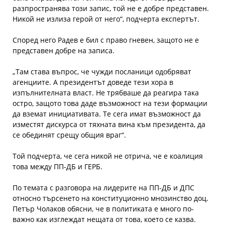
разпространява този запис, той не е добре представен.
Никой не излиза герой от него“, подчерта експертът.
Според него Радев е бил с право гневен, защото не е
представен добре на записа.
„Там става въпрос, че чужди посланици одобряват
агенциите. А президентът доведе тези хора в
изпълнителната власт. Не трябваше да реагира така
остро, защото това даде възможност на тези формации
да вземат инициативата. Те сега имат възможност да
изместят дискурса от тяхната вина към президента, да
се обединят срещу общия враг“.
Той подчерта, че сега никой не отрича, че е коалиция
това между ПП-ДБ и ГЕРБ.
По темата с разговора на лидерите на ПП-ДБ и ДПС
относно търсенето на конституционно мнозинство доц.
Петър Чолаков обясни, че в политиката е много по-
важно как изглеждат нещата от това, което се казва.