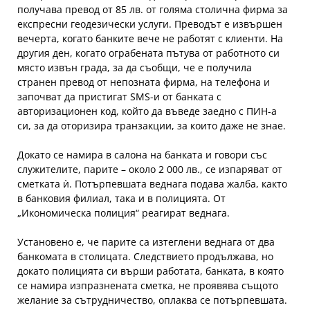
получава превод от 85 лв. от голяма столична фирма за
експресни геодезически услуги. Преводът е извършен
вечерта, когато банките вече не работят с клиенти. На
другия ден, когато ограбената пътува от работното си
място извън града, за да съобщи, че е получила
странен превод от непозната фирма, на телефона и
започват да пристигат SMS-и от банката с
авторизационен код, който да въведе заедно с ПИН-а
си, за да оторизира транзакции, за които даже не знае.
Докато се намира в салона на банката и говори със
служителите, парите – около 2 000 лв., се изпаряват от
сметката ѝ. Потърпевшата веднага подава жалба, както
в банковия филиал, така и в полицията. От
„Икономическа полиция“ реагират веднага.
Установено е, че парите са изтеглени веднага от два
банкомата в столицата. Следствието продължава, но
докато полицията си върши работата, банката, в която
се намира изпразнената сметка, не проявява същото
желание за сътрудничество, оплаква се потърпевшата.