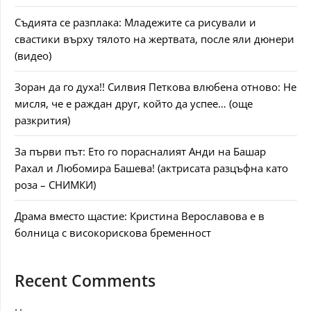
Съдията се разплака: Младежите са рисували и
свастики върху тялото на жертвата, после яли дюнери
(видео)
Зоран да го духа!! Силвия Петкова влюбена отново: Не
мисля, че е раждан друг, който да успее… (още
разкрития)
За първи път: Ето го порасналият Анди на Башар
Рахал и Любомира Башева! (актрисата разцъфна като
роза – СНИМКИ)
Драма вместо щастие: Кристина Верославова е в
болница с високорискова бременност
Recent Comments