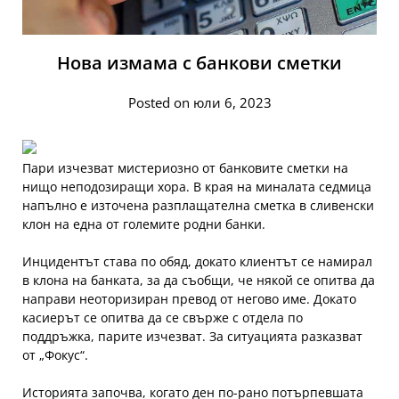
Нова измама с банкови сметки
Posted on юли 6, 2023
Пари изчезват мистериозно от банковите сметки на
нищо неподозиращи хора. В края на миналата седмица
напълно е източена разплащателна сметка в сливенски
клон на една от големите родни банки.
Инцидентът става по обяд, докато клиентът се намирал
в клона на банката, за да съобщи, че някой се опитва да
направи неоторизиран превод от негово име. Докато
касиерът се опитва да се свърже с отдела по
поддръжка, парите изчезват. За ситуацията разказват
от „Фокус“.
Историята започва, когато ден по-рано потърпевшата