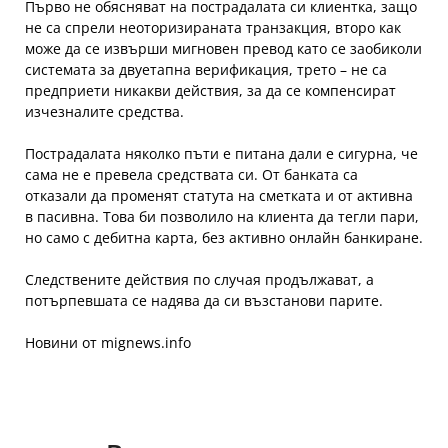
Първо не обясняват на пострадалата си клиентка, защо
не са спрели неоторизираната транзакция, второ как
може да се извърши мигновен превод като се заобиколи
системата за двуетапна верификация, трето – не са
предприети никакви действия, за да се компенсират
изчезналите средства.
Пострадалата няколко пъти е питана дали е сигурна, че
сама не е превела средствата си. От банката са
отказали да променят статута на сметката и от активна
в пасивна. Това би позволило на клиента да тегли пари,
но само с дебитна карта, без активно онлайн банкиране.
Следствените действия по случая продължават, а
потърпевшата се надява да си възстанови парите.
Новини от mignews.info