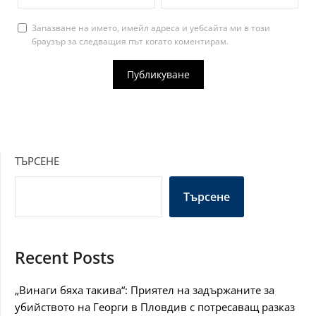
Запазване на името, имейл адреса и уебсайта ми в този
браузър за следващия път когато коментирам.
ТЪРСЕНЕ
Търсене
Recent Posts
„Винаги бяха такива“: Приятел на задържаните за
убийството на Георги в Пловдив с потресаващ разказ