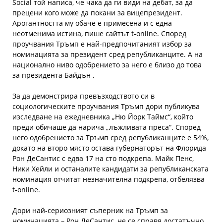
Social той написа, че чака да ги види на дебат, за да
прецени кого може да покани за вицепрезидент.
Арогантността му обаче е примесена и с една
неотменима истина, пише сайтът t-online. Според
проучвания Тръмп е най-предпочитаният избор за
номинацията за президент сред републиканците. А на
национално ниво одобрението за него е близо до това
за президента Байдън .
За да демонстрира превъзходството си в
социологическите проучвания Тръмп дори публикува
изследване на ежедневника „Ню Йорк Таймс“, който
преди обичаше да нарича „лъжливата преса“. Според
него одобрението за Тръмп сред републиканците е 54%,
докато на второ място остава губернаторът на Флорида
Рон ДеСантис с едва 17 на сто подкрепа. Майк Пенс,
Ники Хейли и останалите кандидати за републиканската
номинация отчитат незначителна подкрепа, отбелязва
t-online.
Дори най-сериозният съперник на Тръмп за
номинацията – Рон ДеСантис, не се справя достатъчно