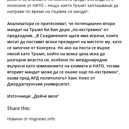
излизане от НАТО – нещо, което Тръмп заплашваше да
направи по време на първия си мандат.
Анализатори се притесняват, че потенциален втори
мандат на Тръмп би бил дори „по-екстремен” от
предходния. „В Съединените щати има играчи, които
могат да поставят всеки президент на мястото му, като
се започне от Конгреса.
Но ако на поста се върне
някой като Тръмп, който на всяка цена иска да
разгърне властта си, особено по международни
въпроси като изменението на климата и НАТО, тогава
вторият мандат може да се окаже още по-екстремен“,
казва пред АРД политологът Ханс Ноел от
Джорджтаунския университет.
Източници: „Дойче веле“
Share this:
Новини от mignews.info