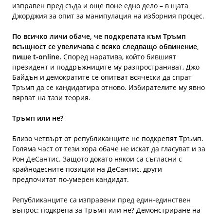
изправен пред съда и още поне едно дело – в щата
Джорджия за опит за манипулация на изборния процес.
По всичко личи обаче, че подкрепата към Тръмп
всъщност се увеличава с всяко следващо обвинение,
пише t-online.
Според наратива, който бившият
президент и поддръжниците му разпространяват, Джо
Байдън и демократите се опитват всячески да спрат
Тръмп да се кандидатира отново. Избирателите му явно
вярват на тази теория.
Тръмп или не?
Близо четвърт от републиканците не подкрепят Тръмп.
Голяма част от тези хора обаче не искат да гласуват и за
Рон ДеСантис. Защото докато някои са съгласни с
крайнодесните позиции на ДеСантис, други
предпочитат по-умерен кандидат.
Републиканците са изправени пред един-единствен
въпрос: подкрепа за Тръмп или не? Демонстриране на