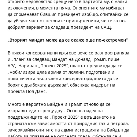
открито недоволство срещу него в партията му, с малки
изключения, в момента няма. Опонентите му избягват
да споменават бившия президент изобщо, опитвайки се
да убедят част от неговите привърженици, че те са по-
добрият вариант за следващ президент на САЩ.
„Вторият мандат може да се окаже още по-екстремен“
В някои консервативни кръгове вече се разпространява
и „план“ за следващ мандат на Доналд Тръмп, пише
АРД. Наричан „Проект 2025“, планът предвижда да се
„мобилизира цяла армия от лоялни, подготвени и
политически въоръжени консерватори, които да се
борят с дълбоката държава“, обяснява лидерът на
проекта Пол Данс.
Много е вероятно Байдън и Тръмп отново да се
изправят един срещу друг. Основна идея на
поддръжниците на „Проект 2025” е връщането на
страната към зависимостта от природния газ и петрола,
зачерквайки опитите на администрацията на Байдън да
работи за опазване на околната среда. Обсъжда се и