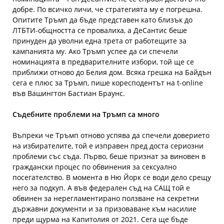
добре. По всичко личи, че стратегията му е погрешна.
Опитите Тръмп да бъде представен като близък до
ЛТБТИ-общността се провалиха, а ДеСантис беше
принуден да уволни една трета от работещите за
кампанията му. Ако Тръмп успее да си спечели
номинацията в предварителните избори, той ще се
приближи отново до Белия дом. Всяка грешка на Байдън
сега е плюс за Тръмп, пише коресподентът на t-online
във Вашингтон Бастиан Браунс.
Съдебните проблеми на Тръмп са много
Въпреки че Тръмп отново успява да спечели доверието
на избирателите, той е изправен пред доста сериозни
проблеми със съда. Първо, беше признат за виновен в
граждански процес по обвинения за сексуално
посегателство. В момента в Ню Йорк се води дело срещу
него за подкуп. А във федерален съд на САЩ той е
обвинен за нерегламентирано ползване на секретни
държавни документи и за призоваване към насилие
преди щурма на Капитолия от 2021. Сега ще бъде