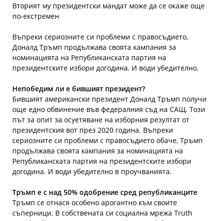
Вторият му президентски мандат може да се окаже още
по-екстремен
Въпреки сериозните си проблеми с правосъдието,
Доналд Тръмп продължава своята кампания за
номинацията на Републиканската партия на
президентските избори догодина. И води убедително.
Непобедим ли е бившият президент?
Бившият американски президент Доналд Тръмп получи
още едно обвинение във федералния съд на САЩ. Този
път за опит за осуетяване на изборния резултат от
президентския вот през 2020 година. Въпреки
сериозните си проблеми с правосъдието обаче, Тръмп
продължава своята кампания за номинацията на
Републиканската партия на президентските избори
догодина. И води убедително в проучванията.
Тръмп е с над 50% одобрение сред републиканците
Тръмп се отнася особено арогантно към своите
съперници. В собствената си социална мрежа Truth