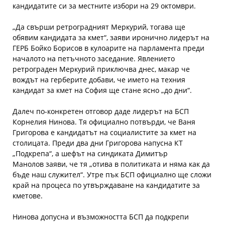
кандидатите си за местните избори на 29 октомври.
„Да свърши ретроградният Меркурий, тогава ще
обявим кандидата за кмет“, заяви иронично лидерът на
ГЕРБ Бойко Борисов в кулоарите на парламента преди
началото на петъчното заседание. Явлението
ретрограден Меркурий приключва днес, макар че
вождът на герберите добави, че името на техния
кандидат за кмет на София ще стане ясно „до дни“.
Далеч по-конкретен отговор даде лидерът на БСП
Корнелия Нинова. Тя официално потвърди, че Ваня
Григорова е кандидатът на социалистите за кмет на
столицата. Преди два дни Григорова напусна КТ
„Подкрепа“, а шефът на синдиката Димитър
Манолов заяви, че тя „отива в политиката и няма как да
бъде наш служител“. Утре пък БСП официално ще сложи
край на процеса по утвърждаване на кандидатите за
кметове.
Нинова допусна и възможността БСП да подкрепи