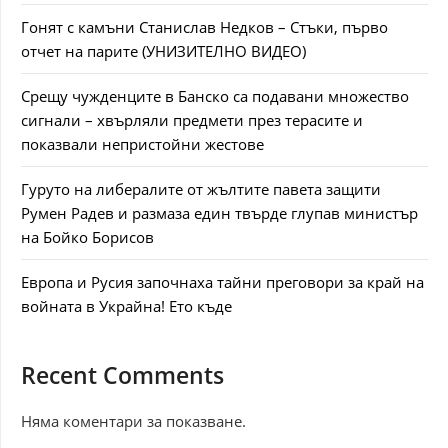
Гонят с камъни Станислав Недков – Стъки, първо
отчет на парите (УНИЗИТЕЛНО ВИДЕО)
Срещу чужденците в Банско са подавани множество
сигнали – хвърляли предмети през терасите и
показвали непристойни жестове
Гуруто на либералите от жълтите павета защити
Румен Радев и размаза един твърде глупав министър
на Бойко Борисов
Европа и Русия започнаха тайни преговори за край на
войната в Украйна! Ето къде
Recent Comments
Няма коментари за показване.