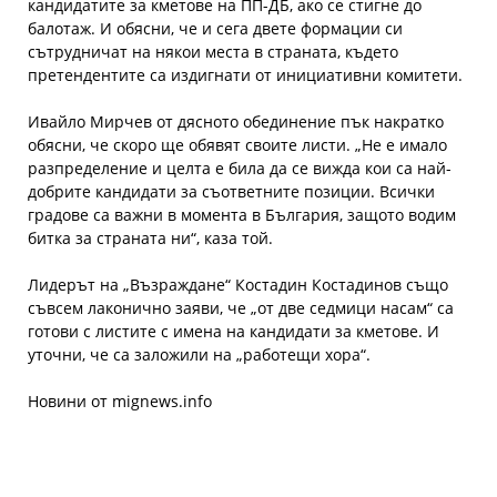
кандидатите за кметове на ПП-ДБ, ако се стигне до
балотаж. И обясни, че и сега двете формации си
сътрудничат на някои места в страната, където
претендентите са издигнати от инициативни комитети.
Ивайло Мирчев от дясното обединение пък накратко
обясни, че скоро ще обявят своите листи. „Не е имало
разпределение и целта е била да се вижда кои са най-
добрите кандидати за съответните позиции. Всички
градове са важни в момента в България, защото водим
битка за страната ни“, каза той.
Лидерът на „Възраждане“ Костадин Костадинов също
съвсем лаконично заяви, че „от две седмици насам“ са
готови с листите с имена на кандидати за кметове. И
уточни, че са заложили на „работещи хора“.
Новини от mignews.info