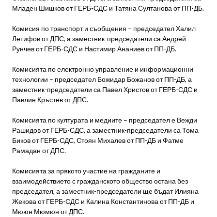
Младен Шишков от ГЕРБ-СДС и Татяна Султанова от ПП-ДБ.
Комисия по транспорт и съобщения – председател Халил
Летифов от ДПС, а заместник-председатели са Андрей
Рунчев от ГЕРБ-СДС и Настимир Ананиев от ПП-ДБ.
Комисията по електронно управление и информационни
технологии – председател Божидар Божанов от ПП-ДБ, а
заместник-председатели са Павел Христов от ГЕРБ-СДС и
Павлин Кръстев от ДПС.
Комисията по културата и медиите – председател е Вежди
Рашидов от ГЕРБ-СДС, а заместник-председатели са Тома
Биков от ГЕРБ-СДС, Стоян Михалев от ПП-ДБ и Фатме
Рамадан от ДПС.
Комисията за прякото участие на гражданите и
взаимодействието с гражданското общество остана без
председател, а заместник-председатели ще бъдат Илияна
Жекова от ГЕРБ-СДС и Калина Константинова от ПП-ДБ и
Мююн Мюмюн от ДПС.