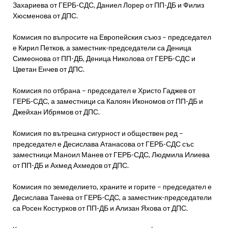
Захариева от ГЕРБ-СДС, Даниел Лорер от ПП-ДБ и Филиз
Хюсменова от ДПС.
Комисия по въпросите на Европейския съюз – председател
е Кирил Петков, а заместник-председатели са Деница
Симеонова от ПП-ДБ, Деница Николова от ГЕРБ-СДС и
Цветан Енчев от ДПС.
Комисия по отбрана – председател е Христо Гаджев от
ГЕРБ-СДС, а заместници са Калоян Икономов от ПП-ДБ и
Джейхан Ибрямов от ДПС.
Комисия по вътрешна сигурност и обществен ред –
председател е Десислава Атанасова от ГЕРБ-СДС със
заместници Маноил Манев от ГЕРБ-СДС, Людмила Илиева
от ПП-ДБ и Ахмед Ахмедов от ДПС.
Комисия по земеделието, храните и горите – председател е
Десислава Танева от ГЕРБ-СДС, а заместник-председатели
са Росен Костурков от ПП-ДБ и Ализан Яхова от ДПС.