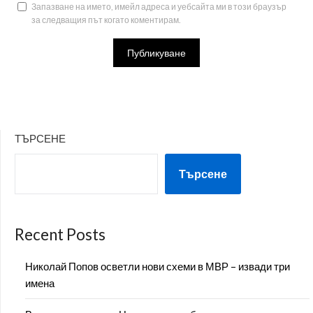
Запазване на името, имейл адреса и уебсайта ми в този браузър
за следващия път когато коментирам.
ТЪРСЕНЕ
Търсене
Recent Posts
Николай Попов осветли нови схеми в МВР – извади три
имена