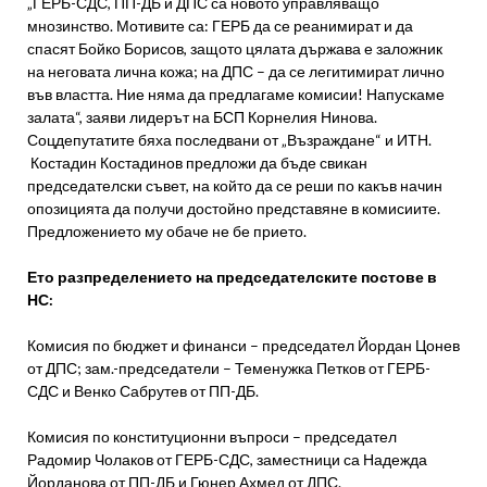
„ГЕРБ-СДС, ПП-ДБ и ДПС са новото управляващо
мнозинство. Мотивите са: ГЕРБ да се реанимират и да
спасят Бойко Борисов, защото цялата държава е заложник
на неговата лична кожа; на ДПС – да се легитимират лично
във властта. Ние няма да предлагаме комисии! Напускаме
залата“, заяви лидерът на БСП Корнелия Нинова.
Соцдепутатите бяха последвани от „Възраждане“ и ИТН.
Костадин Костадинов предложи да бъде свикан
председателски съвет, на който да се реши по какъв начин
опозицията да получи достойно представяне в комисиите.
Предложението му обаче не бе прието.
Ето разпределението на председателските постове в
НС:
Комисия по бюджет и финанси – председател Йордан Цонев
от ДПС; зам.-председатели – Теменужка Петков от ГЕРБ-
СДС и Венко Сабрутев от ПП-ДБ.
Комисия по конституционни въпроси – председател
Радомир Чолаков от ГЕРБ-СДС, заместници са Надежда
Йорданова от ПП-ДБ и Гюнер Ахмед от ДПС.