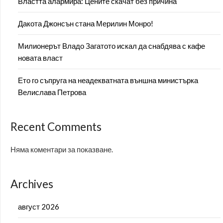
Властта алармира: Цените скачат без причина
Дакота Джонсън стана Мерилин Монро!
Милионерът Владо Загатото искал да снабдява с кафе
новата власт
Ето го съпруга на неадекватната външна министърка
Велислава Петрова
Recent Comments
Няма коментари за показване.
Archives
август 2026