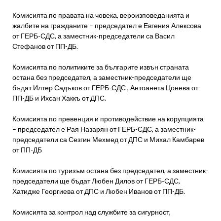
Комисията по правата на човека, вероизповеданията и
жалбите на гражданите – председател е Евгения Алексова
от ГЕРБ-СДС, а заместник-председатели са Васил
Стефанов от ПП-ДБ.
Комисията по политиките за българите извън страната
остана без председател, а заместник-председатели ще
бъдат Илтер Садъков от ГЕРБ-СДС , Антоанета Цонева от
ПП-ДБ и Ихсан Хаккъ от ДПС.
Комисията по превенция и противодействие на корупцията
– председател е Рая Назарян от ГЕРБ-СДС, а заместник-
председатели са Сезгин Мехмед от ДПС и Михал Камбарев
от ПП-ДБ
Комисията по туризъм остана без председател, а заместник-
председатели ще бъдат Любен Дилов от ГЕРБ-СДС,
Хатидже Георгиева от ДПС и Любен Иванов от ПП-ДБ.
Комисията за контрол над службите за сигурност,