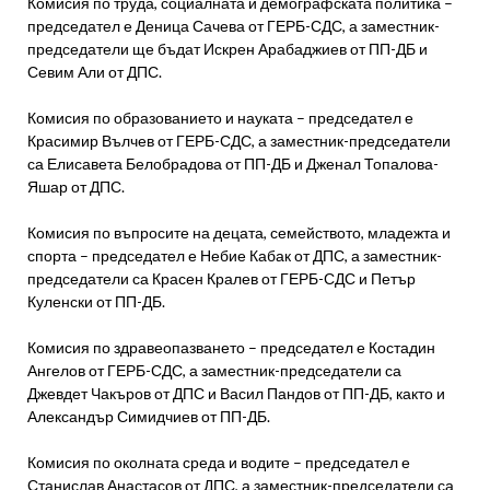
Комисия по труда, социалната и демографската политика –
председател е Деница Сачева от ГЕРБ-СДС, а заместник-
председатели ще бъдат Искрен Арабаджиев от ПП-ДБ и
Севим Али от ДПС.
Комисия по образованието и науката – председател е
Красимир Вълчев от ГЕРБ-СДС, а заместник-председатели
са Елисавета Белобрадова от ПП-ДБ и Дженал Топалова-
Яшар от ДПС.
Комисия по въпросите на децата, семейството, младежта и
спорта – председател е Небие Кабак от ДПС, а заместник-
председатели са Красен Кралев от ГЕРБ-СДС и Петър
Куленски от ПП-ДБ.
Комисия по здравеопазването – председател е Костадин
Ангелов от ГЕРБ-СДС, а заместник-председатели са
Джевдет Чакъров от ДПС и Васил Пандов от ПП-ДБ, както и
Александър Симидчиев от ПП-ДБ.
Комисия по околната среда и водите – председател е
Станислав Анастасов от ДПС, а заместник-председатели са