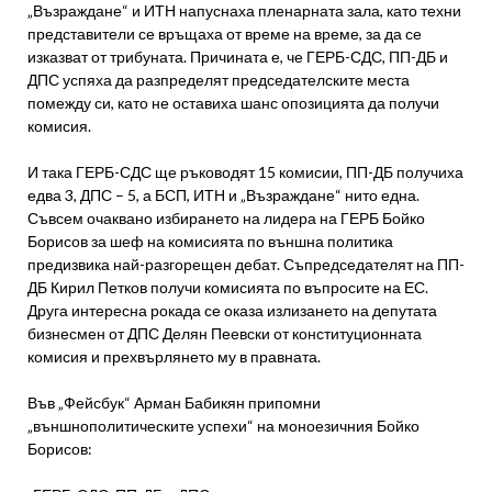
„Възраждане“ и ИТН напуснаха пленарната зала, като техни
представители се връщаха от време на време, за да се
изказват от трибуната. Причината е, че ГЕРБ-СДС, ПП-ДБ и
ДПС успяха да разпределят председателските места
помежду си, като не оставиха шанс опозицията да получи
комисия.
И така ГЕРБ-СДС ще ръководят 15 комисии, ПП-ДБ получиха
едва 3, ДПС – 5, а БСП, ИТН и „Възраждане“ нито една.
Съвсем очаквано избирането на лидера на ГЕРБ Бойко
Борисов за шеф на комисията по външна политика
предизвика най-разгорещен дебат. Съпредседателят на ПП-
ДБ Кирил Петков получи комисията по въпросите на ЕС.
Друга интересна рокада се оказа излизането на депутата
бизнесмен от ДПС Делян Пеевски от конституционната
комисия и прехвърлянето му в правната.
Във „Фейсбук“ Арман Бабикян припомни
„външнополитическите успехи“ на моноезичния Бойко
Борисов: