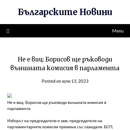
Skip
Българските Новини
to
content
Menu
Не е виц: Борисов ще ръководи
външната комисия в парламента
Posted on юли 13, 2023
Не е виц: Борисов ще ръководи външната комисия в
парламента
Изборът на председатели и зам.-председатели на
парламентарните комисии премина със скандали. БСП,