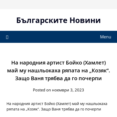
Skip
to
content
Българските Новини
Menu
На народния артист Бойко (Хамлет)
май му нашльокаха ряпата на „Козяк“.
Защо Ваня трябва да го почерпи
Posted on ноември 3, 2023
На народния артист Бойко (Хамлет) май му нашльокаха
ряпата на „Козяк“. Защо Ваня трябва да го почерпи