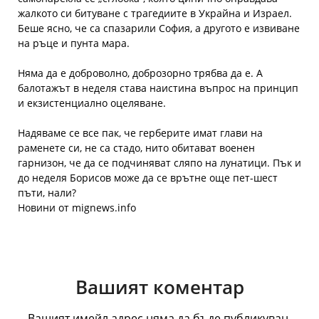
жалкото си битуване с трагедиите в Украйна и Израел.
Беше ясно, че са спазарили София, а другото е извиване
на ръце и пунта мара.
Няма да е доброволно, доброзорно трябва да е. А
балотажът в неделя става наистина въпрос на принцип
и екзистенциално оцеляване.
Надяваме се все пак, че герберите имат глави на
раменете си, не са стадо, нито обитават военен
гарнизон, че да се подчиняват сляпо на лунатици. Пък и
до неделя Борисов може да се врътне още пет-шест
пъти, нали?
Новини от mignews.info
Вашият коментар
Вашият имейл адрес няма да бъде публикуван.