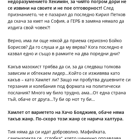
недоразумението Хекимян, за чийто погром дори не
се извини на своите и не пое отговорност!
След
признанието, че е пазарил до последно Кирил Петков
да скача за кмет на София, а ГЕРБ в замяна нямало да
издига свой човек?!
Верно, има ли още някой да приема сериозно Бойко
Борисов? Да го слуша и да му вярва? Кога последно е
казвал едно и също в рамките на два поредни дни?
Какъв мазохист трябва да си, за да следваш толкова
зависим и обтекаем лидер…Който се изживява като
какъв – като Хамлет ли? Защо ни пробутва душевните си
терзания и колебания под формата на политически
послания? Много му било трудно, ама…От една страна
тъй, обаче от друга…Ту би ор нот ту би…
Хамлет от вариетето на Хачо Бояджиев, обаче няма
такъв жанр. По-скоро този жанр се нарича халтура.
Тия няма да си идат доброволно. Мафийката,
самонарекла се „сглобка“, която цинично оправдава