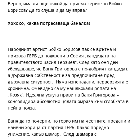
Верно, има ли още някой да приема сериозно Бойко
Борисов? Да го слуша и да му вярва?
Хохохо, каква потресаваща баналка!
Народният артист Бойко Борисов пак се врътна и
призова ГЕРБ да подкрепи в София „кандидата на
правителството Васил Терзиев“. След като оня ден
убеждаваше, че Ваня Григорова е по-добрият кандидат,
а държавна собственост е за предпочитане пред
държавна сигурност. Няма изненадани, перверзията е
хронична. Очевидно са му нашльокали ряпата на
„Козяк“. Идеална услуга прави на Ваня Григорова –
консолидира абсолютно цялата омраза към сглобката в
нейна полза.
Ваня да го почерпи, но горко им на честните, предани и
наивни хорица от партия ГЕРБ. Какво поредно
унижение, какъв шамар.
След шамара с