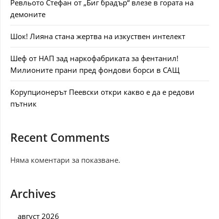
Ревльото Стефан от „Биг брадър“ влезе в гората на
демоните
Шок! Лияна стана жертва на изкуствен интелект
Шеф от НАП зад наркофабриката за фентанил!
Милионите прани пред фондови борси в САЩ
Корупционерът Пеевски откри какво е да е редови
пътник
Recent Comments
Няма коментари за показване.
Archives
август 2026