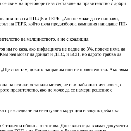
да се явим на преговорите за съставяне на правителство с добри
учвания това са ПП-ДБ и ГЕРБ. „Ако не може да се направи,
идерът на ГЕРБ, който цяла предизборна кампания нападаше ПП-
вителство на малцинството, а не с коалиция.
в им го каза, ако инфлацията не падне до 3%, повече няма да
. Към нея могат да дойдат и ДПС, и БСП, но ядрото трябва да
: „Ще стоя там, докато направим или не правителство. Ако няма
она на всички останали мисля, че съм най-опитният човек, с
рото правителство, ако не може да се намери решение с
а с разследване на евентуална корупция и злоупотреба със
ъм Столична община от тогава. Днес влизат да взимат документи
 защото БОП-а на Демерджиев и Радев влезе да взима