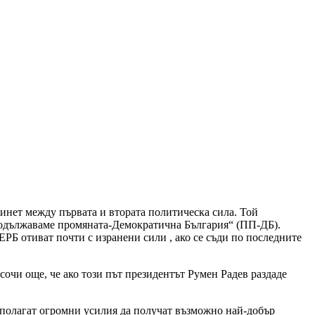
бинет между първата и втората политическа сила. Той
Продължаваме промяната-Демократична България“ (ПП-ДБ).
РБ отиват почти с изранени сили , ако се съди по последните
сочи още, че ако този път президентът Румен Радев раздаде
и полагат огромни усилия да получат възможно най-добър