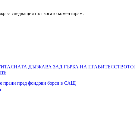
зър за следващия път когато коментирам.
ТАЛНАТА ДЪРЖАВА ЗАД ГЪРБА НА ПРАВИТЕЛСТВОТО?
ите
те прани пред фондови борси в САЩ
к