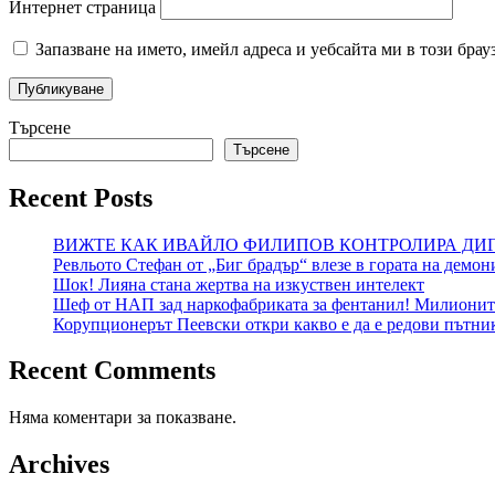
Интернет страница
Запазване на името, имейл адреса и уебсайта ми в този брау
Търсене
Търсене
Recent Posts
ВИЖТЕ КАК ИВАЙЛО ФИЛИПОВ КОНТРОЛИРА ДИГИ
Ревльото Стефан от „Биг брадър“ влезе в гората на демон
Шок! Лияна стана жертва на изкуствен интелект
Шеф от НАП зад наркофабриката за фентанил! Милиони
Корупционерът Пеевски откри какво е да е редови пътни
Recent Comments
Няма коментари за показване.
Archives