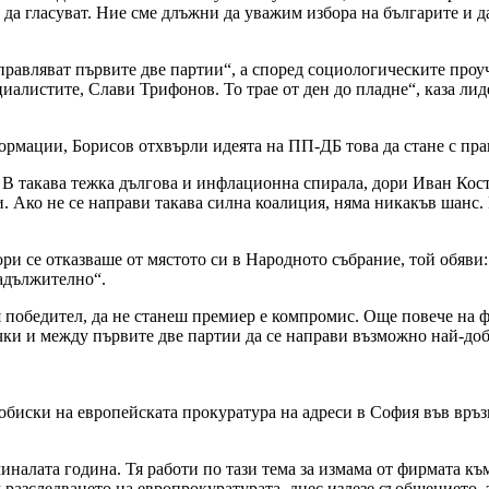
ат да гласуват. Ние сме длъжни да уважим избора на българите и 
 управляват първите две партии“, а според социологическите про
циалистите, Слави Трифонов. То трае от ден до пладне“, каза л
формации, Борисов отхвърли идеята на ПП-ДБ това да стане с пра
В такава тежка дългова и инфлационна спирала, дори Иван Косто
ини. Ако не се направи такава силна коалиция, няма никакъв шанс
ри се отказваше от мястото си в Народното събрание, той обяви
задължително“.
 победител, да не станеш премиер е компромис. Още повече на ф
чки и между първите две партии да се направи възможно най-доб
биски на европейската прокуратура на адреси в София във връзк
иналата година. Тя работи по тази тема за измама от фирмата к
 разследването на европрокуратурата, днес излезе съобщението,