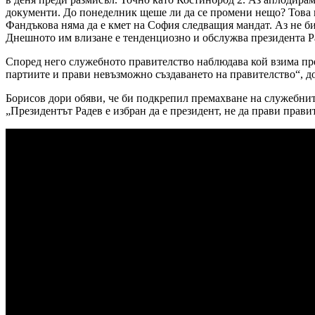
документи. До понеделник щеше ли да се промени нещо? Това не 
Фандъкова няма да е кмет на София следващия мандат. Аз не би
Днешното им влизане е тенденциозно и обслужва президента Р
Според него служебното правителство наблюдава кой взима преве
партиите и прави невъзможно създаването на правителство“, до
Борисов дори обяви, че би подкрепил премахване на служебните
„Президентът Радев е избран да е президент, не да прави правит