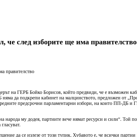
, че след изборите ще има правителство
има правителство
дерът на ГЕРБ Бойко Борисов, който предвиди, че е възможен ка
ЕРБ няма да подкрепи кабинет на малцинството, предложен от „
оредните предсрочни парламентарни избори, на които ПП-ДБ и ГЕ
а народа му додея, партиите вече нямат ресурси и сили“. Той по
 гласуват.
ешение да се излезе от този тупик. Хубавото е, че всички парти