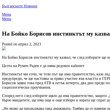
Skip
Българските Новини
to
Menu
content
Menu
На Бойко Борисов инстинктът му казвал
Posted on април 2, 2023
На Бойко Борисов инстинктът му казвал, че след изборите ще 
Целта на Румен Радев е да няма редовен кабинет
Инстинктът ми сочи, че този път ще има правителство, каза ли
предупреди, че ще настоява за пряко участие във властта и Г
Борисов заяви това пред бТВ в петък вечерта, два дни преди п
социологически проучвания.
Според него след изборите щяло да има правителство, защото „н
бързо мандатите, ще има още и още избори и хората ще спрат да
„Не може да продължава така държавата. Трябва да се намери р