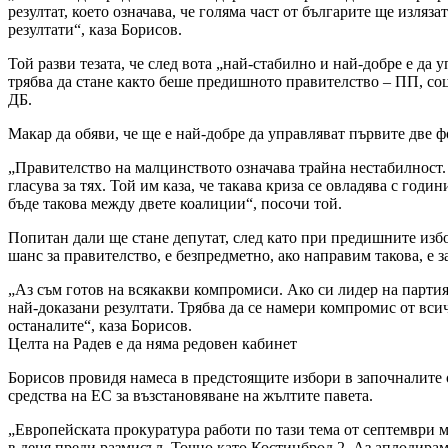
резултат, което означава, че голяма част от българите ще изляз
резултати“, каза Борисов.
Той разви тезата, че след вота „най-стабилно и най-добре е да
трябва да стане както беше предишното правителство – ПП, со
ДБ.
Макар да обяви, че ще е най-добре да управляват първите две 
„Правителство на малцинството означава трайна нестабилност. 
гласува за тях. Той им каза, че такава криза се овладява с год
бъде такова между двете коалиции“, посочи той.
Попитан дали ще стане депутат, след като при предишните избо
шанс за правителство, е безпредметно, ако направим такова, е 
„Аз съм готов на всякакви компромиси. Ако си лидер на партия
най-доказани резултати. Трябва да се намери компромис от вси
останалите“, каза Борисов.
Целта на Радев е да няма редовен кабинет
Борисов провидя намеса в предстоящите избори в започналите о
средства на ЕС за възстановяване на жълтите павета.
„Европейската прокуратура работи по тази тема от септември м
в деня преди размисъл. Точно като Костинброд 2. Аз аплодирам