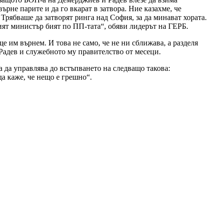
рне парите и да го вкарат в затвора. Ние казахме, че
Трябваше да затворят ринга над София, за да минават хората.
ят министър бият по ПП-тата“, обяви лидерът на ГЕРБ.
е им върнем. И това не само, че не ни сближава, а разделя
Радев и служебното му правителство от месеци.
 да управлява до встъпването на следващо такова:
да каже, че нещо е грешно“.