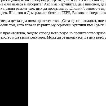
е ли намеса в изборите? Ако има нарушител, да е виновен, да въ
х правил ремонт там, щях да продължа до „Люлин“, защото е ад. 
адев. Шишков и Демерджиев бият по ГЕРБ, Велкова и енергийни
с, а целта е да няма правителство. „Сега ще ни нападнат, ние щ
бави той, като това са първите му сериозни критики към Румен 
 правителства, защото според него редовно правителство трябва
елство и да взима реактори. Може да се произнесе, да има вето, 