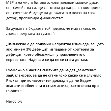
МВР и на чисто битова основа половин милион души,
със семейства си, ще са готови да направят компромис
със светлото бъдеще на държавата в полза на своя
доход“, прогнозира финансистът.
За дупката в бюджета той призна, че има такава, но
„няма представа за сумата“:
„Възможно е да получим неприятна изненада, защото
ако минем 3% дефицит, изпадаме от критерия за
дефицит, което обезсмисля упражнението с
еврозоната. Надявам се да не се стига до там.
Възможно е част от сметките да бъдат „заметени“
задбалансово, за да не стане ясно какво се е случило.
Рискът при конвергентен доклад е да не бъдем
хванати и обвинени в стъкмистика, както стана при
Гърция.“
Narod.bg