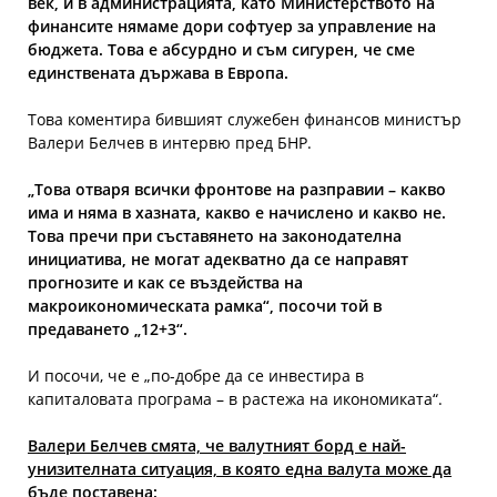
век, и в администрацията, като Министерството на
финансите нямаме дори софтуер за управление на
бюджета. Това е абсурдно и съм сигурен, че сме
единствената държава в Европа.
Това коментира бившият служебен финансов министър
Валери Белчев в интервю пред БНР.
„Това отваря всички фронтове на разправии – какво
има и няма в хазната, какво е начислено и какво не.
Това пречи при съставянето на законодателна
инициатива, не могат адекватно да се направят
прогнозите и как се въздейства на
макроикономическата рамка“, посочи той в
предаването „12+3“.
И посочи, че е „по-добре да се инвестира в
капиталовата програма – в растежа на икономиката“.
Валери Белчев смята, че валутният борд е най-
унизителната ситуация, в която една валута може да
бъде поставена: