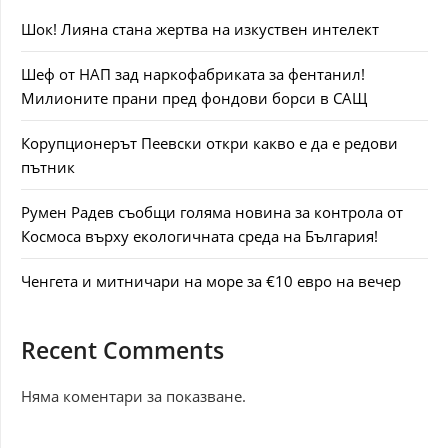
Шок! Лияна стана жертва на изкуствен интелект
Шеф от НАП зад наркофабриката за фентанил!
Милионите прани пред фондови борси в САЩ
Корупционерът Пеевски откри какво е да е редови
пътник
Румен Радев съобщи голяма новина за контрола от
Космоса върху екологичната среда на България!
Ченгета и митничари на море за €10 евро на вечер
Recent Comments
Няма коментари за показване.