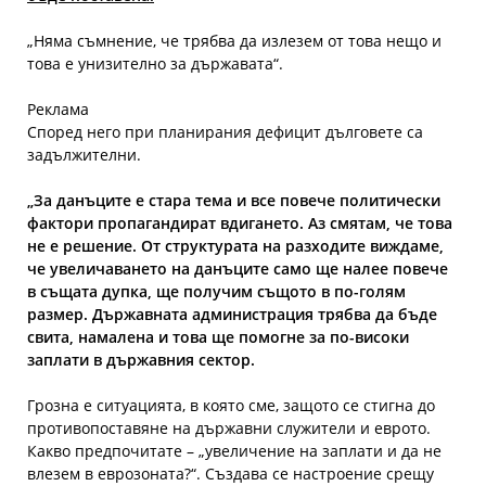
„Няма съмнение, че трябва да излезем от това нещо и
това е унизително за държавата“.
Реклама
Според него при планирания дефицит дълговете са
задължителни.
„За данъците е стара тема и все повече политически
фактори пропагандират вдигането. Аз смятам, че това
не е решение. От структурата на разходите виждаме,
че увеличаването на данъците само ще налее повече
в същата дупка, ще получим същото в по-голям
размер. Държавната администрация трябва да бъде
свита, намалена и това ще помогне за по-високи
заплати в държавния сектор.
Грозна е ситуацията, в която сме, защото се стигна до
противопоставяне на държавни служители и еврото.
Какво предпочитате – „увеличение на заплати и да не
влезем в еврозоната?“. Създава се настроение срещу