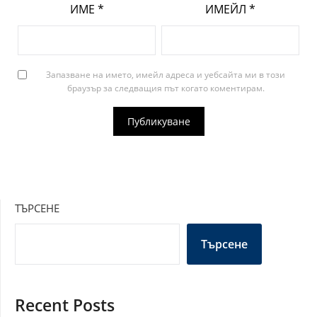
ИМЕ
*
ИМЕЙЛ
*
Запазване на името, имейл адреса и уебсайта ми в този
браузър за следващия път когато коментирам.
ТЪРСЕНЕ
Търсене
Recent Posts