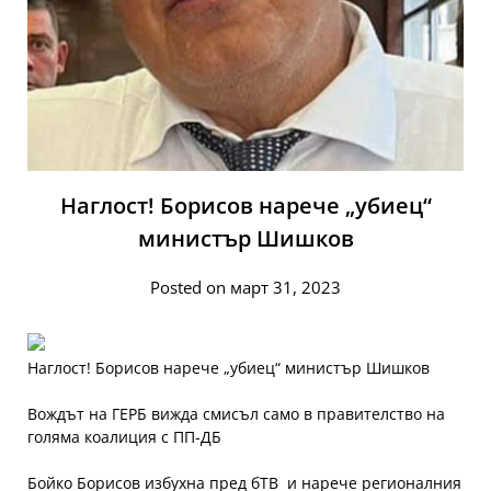
Наглост! Борисов нарече „убиец“
министър Шишков
Posted on март 31, 2023
Наглост! Борисов нарече „убиец“ министър Шишков
Вождът на ГЕРБ вижда смисъл само в правителство на
голяма коалиция с ПП-ДБ
Бойко Борисов избухна пред бТВ и нарече регионалния