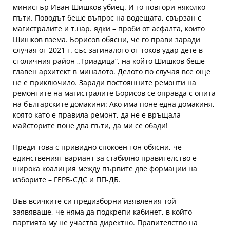
министър Иван Шишков убиец. И го повтори няколко
пъти. Поводът беше въпрос на водещата, свързан с
магистралите и т.нар. ядки – проби от асфалта, които
Шишков взема. Борисов обясни, че го прави заради
случая от 2021 г. със загиналото от токов удар дете в
столичния район „Триадица“, на който Шишков беше
главен архитект в миналото. Делото по случая все още
не е приключило. Заради постоянните ремонти на
ремонтите на магистралите Борисов се оправда с опита
на българските домакини: Ако има поне една домакиня,
която като е правила ремонт, да не е връщала
майсторите поне два пъти, да ми се обади!
Преди това с привидно спокоен тон обясни, че
единственият вариант за стабилно правителство е
широка коалиция между първите две формации на
изборите – ГЕРБ-СДС и ПП-ДБ.
Във всичките си предизборни изявления той
заявяваше, че няма да подкрепи кабинет, в който
партията му не участва директно. Правителство на