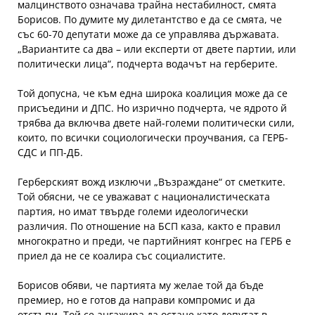
малцинството означава трайна нестабилност, смята
Борисов. По думите му дилетантство е да се смята, че
със 60-70 депутати може да се управлява държавата.
„Вариантите са два – или експерти от двете партии, или
политически лица“, подчерта водачът на герберите.
Той допусна, че към една широка коалиция може да се
присъедини и ДПС. Но изрично подчерта, че ядрото й
трябва да включва двете най-големи политически сили,
които, по всички социологически проучвания, са ГЕРБ-
СДС и ПП-ДБ.
Герберският вожд изключи „Възраждане“ от сметките.
Той обясни, че се уважават с националистическата
партия, но имат твърде големи идеологически
различия. По отношение на БСП каза, както е правил
многократно и преди, че партийният конгрес на ГЕРБ е
приел да не се коалира със социалистите.
Борисов обяви, че партията му желае той да бъде
премиер, но е готов да направи компромис и да
отстъпи. Той се ангажира да остане като депутат в