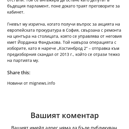
бъдещия парламент, поне докато траят преговорите за
кабинет.
Гневът му изригна, когато получи въпрос за акцията на
европейската прокуратура в София, свързана с ремонта
на центъра на столицата, която се управлява от неговия
кмет Йорданка Фандъкова. Той навърза операцията с
изборите, като я нарече „Костинброд 2“ – отправка към
предизборния скандал от 2013 г., който се отрази тежко
на партията му.
Share this:
Новини от mignews.info
Вашият коментар
Вашият имейл адрес няма да бъде публикуван.