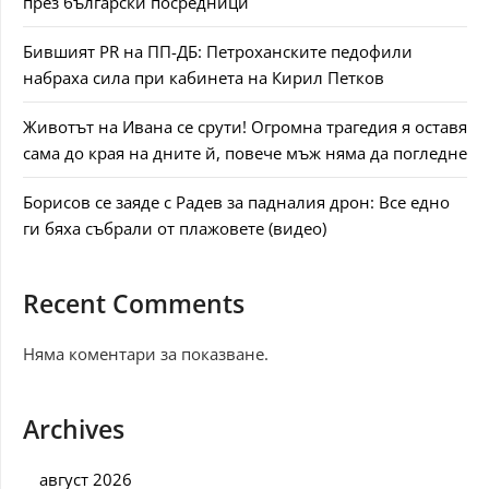
през български посредници
Бившият PR на ПП-ДБ: Петроханските педофили
набраха сила при кабинета на Кирил Петков
Животът на Ивана се срути! Огромна трагедия я оставя
сама до края на дните й, повече мъж няма да погледне
Борисов се заяде с Радев за падналия дрон: Все едно
ги бяха събрали от плажовете (видео)
Recent Comments
Няма коментари за показване.
Archives
август 2026