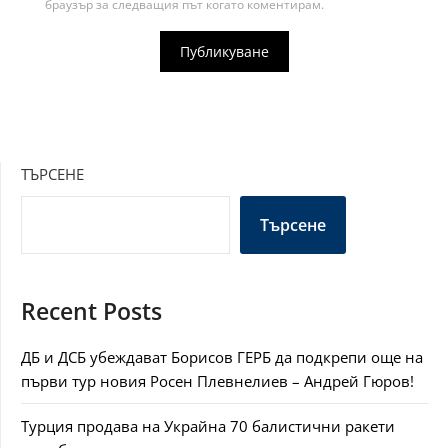
браузър за следващия път когато коментирам.
ТЪРСЕНЕ
Търсене
Recent Posts
ДБ и ДСБ убеждават Борисов ГЕРБ да подкрепи още на
първи тур новия Росен Плевнелиев – Андрей Гюров!
Турция продава на Украйна 70 балистични ракети