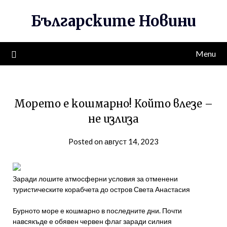
Skip
Българските Новини
to
content
Menu
Морето е кошмарно! Който влезе –
не излиза
Posted on август 14, 2023
Заради лошите атмосферни условия за отменени
туристическите корабчета до остров Света Анастасия
Бурното море е кошмарно в последните дни. Почти
навсякъде е обявен червен флаг заради силния