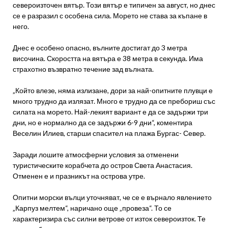
североизточен вятър. Този вятър е типичен за август, но днес
се е разразил с особена сила. Морето не става за къпане в
него.
Днес е особено опасно, вълните достигат до 3 метра
височина. Скоростта на вятъра е 38 метра в секунда. Има
страхотно възвратно течение зад вълната.
„Който влезе, няма излизане, дори за най-опитните плувци е
много трудно да излязат. Много е трудно да се пребориш със
силата на морето. Най-лекият вариант е да се задържи три
дни, но е нормално да се задържи 6-9 дни“, коментира
Веселин Илиев, старши спасител на плажа Бургас- Север.
Заради лошите атмосферни условия за отменени
туристическите корабчета до остров Света Анастасия.
Отменен е и празникът на острова утре.
Опитни морски вълци уточняват, че се е върнало явлението
„Карпуз мелтем“, наричано още „провеза“. То се
характеризира със силни ветрове от изток североизток. Те