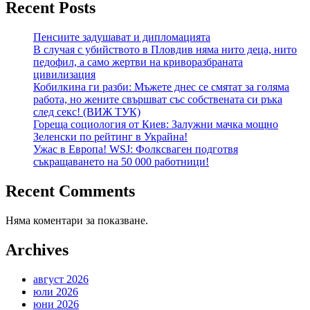
Recent Posts
Пенсиите задушават и дипломацията
В случая с убийството в Пловдив няма нито деца, нито
педофил, а само жертви на криворазбраната
цивилизация
Кобилкина ги разби: Мъжете днес се смятат за голяма
работа, но жените свършват със собствената си ръка
след секс! (ВИЖ ТУК)
Гореща социология от Киев: Залужни мачка мощно
Зеленски по рейтинг в Украйна!
Ужас в Европа! WSJ: Фолксваген подготвя
съкращаването на 50 000 работници!
Recent Comments
Няма коментари за показване.
Archives
август 2026
юли 2026
юни 2026