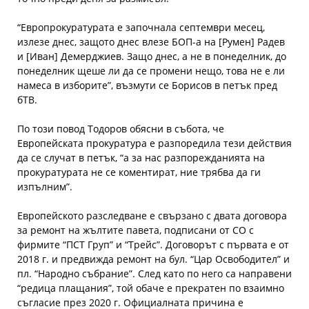
“Европрокуратурата е започнала септември месец,
излезе днес, защото днес влезе БОП-а на [Румен] Радев
и [Иван] Демерджиев. Защо днес, а не в понеделник, до
понеделник щеше ли да се промени нещо, това не е ли
намеса в изборите”, възмути се Борисов в петък пред
бТВ.
По този повод Тодоров обясни в събота, че
Европейската прокуратура е разпоредила тези действия
да се случат в петък, “а за нас разпорежданията на
прокуратурата не се коментират, ние трябва да ги
изпълним”.
Европейското разследване е свързано с двата договора
за ремонт на жълтите павета, подписани от СО с
фирмите “ПСТ Груп” и “Трейс”. Договорът с първата е от
2018 г. и предвижда ремонт на бул. “Цар Освободител” и
пл. “Народно събрание”. След като по него са направени
“редица плащания”, той обаче е прекратен по взаимно
съгласие през 2020 г. Официалната причина е