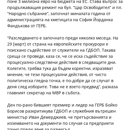
поне 3 милиона евро на бюджета на ЕС. Става въпрос за
продължаващия ремонт на бул. “Цар Освободител” и пл.
“Народно събрание”, започнат миналата година от
администрацията на кметицата на София Йорданка
Фандъкова от ГЕРБ.
“Разследването е започнато преди няколко месеца. На
29 [март] от страна на европейските прокурори е
поискано съдействие от служители на ГДБОП. Такава
среща се проведе, каза се, че се иска съдействие за
процесуално-следствени действия в следващите дни.
Колегите, трябва тука да бъдем коректни, изразяват
мнение, че тези процесуални действия, от чисто
политическа гледна точка, е по-добре да се случат в
деня след изборите. Това не е взето предвид”, разказа
главният секретар на МВР в събота.
Ден по-рано бившият премиер и лидер на ГЕРБ Бойко
Борисов разкритикува ГДБОП и служебния вътрешен
министър Иван Демерджиев, че претърсванията и
изземването на документи по случая са предприети
точно преди деня за размисъл.