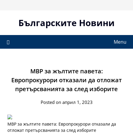
Skip
to
content
Българските Новини
Menu
МВР за жълтите павета:
Европрокурори отказали да отложат
претърсванията за след изборите
Posted on април 1, 2023
МВР за жълтите павета: Европрокурори отказали да
отложат претърсванията за след изборите