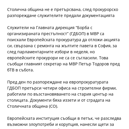
Столична община не е претърсвана, след прокурорско
разпореждане служителите предали документацията
Служители на Главната дирекция “Борба с
организираната престъпност” (ГДБОП) в МВР са
поискали Европейската прокуратура да отложи акцията
си, свързана с ремонта на жълтите павета в София, за
след парламентарните избори в неделя, но
европейските прокурори не са се съгласили. Това
съобщи главният секретар на МВР Петър Тодоров пред
бТВ в събота.
Пред ден по разпореждане на европрокуратурата
ГДБОП претърси четири офиса на строителни фирми,
работили по възстановяването на стария център на
столицата. Документи бяха иззети и от сградата на
Столичната община (СО).
Европейската институция съобщи в петък, че разследва
възможни злоупотреби и корупция, нанесли щети за