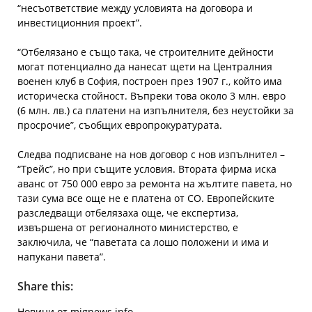
“несъответствие между условията на договора и
инвестиционния проект”.
“Отбелязано е също така, че строителните дейности
могат потенциално да нанесат щети на Централния
военен клуб в София, построен през 1907 г., който има
историческа стойност. Въпреки това около 3 млн. евро
(6 млн. лв.) са платени на изпълнителя, без неустойки за
просрочие”, съобщих европрокуратурата.
Следва подписване на нов договор с нов изпълнител –
“Трейс”, но при същите условия. Втората фирма иска
аванс от 750 000 евро за ремонта на жълтите павета, но
тази сума все още не е платена от СО. Европейските
разследващи отбелязаха още, че експертиза,
извършена от регионалното министерство, е
заключила, че “паветата са лошо положени и има и
напукани павета”.
Share this:
Новини от mignews.info