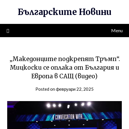
Skip
Българските Новини
to
content
Menu
„Македонците подкрепят Тръмп“.
Мицкоски се оплака от България и
Европа в САЩ (видео)
Posted on февруари 22, 2025