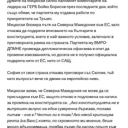
Думите на Мицкоски силно напомнят коментарите на
лидера на ГЕРБ Бойко Борисов през последните дни, който
също обяви, че партията му отдавна работи по
приоритетите на Тръмп.
Мицкоски блокира пътя на Северна Македония към ЕС, като
отказва да подкрепи вписването на българите в
конституцията, което е най-важното условие, залегнало в
преговорната рамка на страната. Партията му ВМРО-
ДПМНЕ провежда дипломатическа офанзива в опит да
промени изискванията, но досега не е получил официална
подкрепа нито от ЕС, нито от САЩ.
София от своя страна отказва преговори със Скопие, тъй
като въпросът вече се движи на европейско ниво.
Мицкоски заяви, че Северна Македония не може да се
присъедини към ЕС, защото отново е подложена на натиск
за промяна на конституцията си.
„Ако конституцията не е
вътрешен въпрос на една суверенна държава, тогава
питам – кое е? Честно ли е това? Ако някой критикува
речта (на Ванс), която, по скромното ми мнение, беше
много вдъхновяваща, трябва първо да насочи пръст към