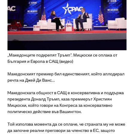
„Македонците подкрепят Тръмп“. Мицкоски се оплака от
България и Европа в САЩ (видео)
Македонският премиер бил единственият, който аплодирал
речта на Джей Ди Ванс…
Mакедонската общност в САЩ е консервативна и поддържа
президента Доналд Тръмп, каза премиерът Християн
Мицкоски, който говори на Конгреса за консервативно
политическо действие във Вашингтон.
Той използва момента да се оплаче, че страната му не може
да започне реални преговори за членство в ЕС, защото