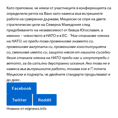
Като припомни, че някои от участниците в конференцията са
определили речта на Ванс като намеса във вътрешните
работи на суверенни държави, Мицкоски се спря на двете
стратегически цели на Северна Македония след
придобиването на независимост от бивша Югославия, а
именно – членството в НАТО и в ЕС.
“Ние станахме членка
на НАТО, но преди това променихме знамето си,
променихме валутата си, променихме конституцията
си, сменихме името си, защото някоя от нашите съседки
беше станала членка на НАТО преди нас и злоупотреби с
ветото, за да изпълни двустранни искания. Ако това не е
намеса във вътрешните работи, тогава кое е?“,
попита
Мицкоски и подчерта, че двойните стандарти продължават и
до днес.
Facebook
Twitter
Reddit
Новини от mignews.info