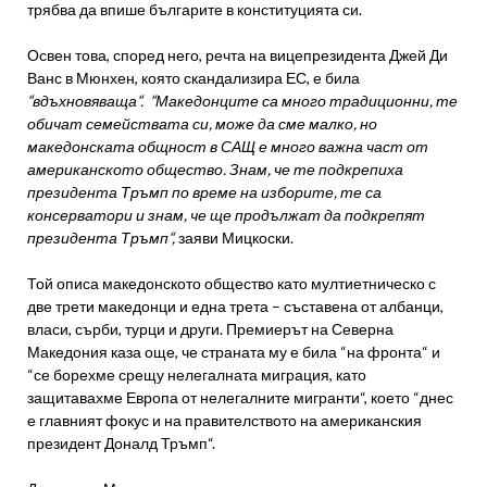
трябва да впише българите в конституцията си.
Освен това, според него, речта на вицепрезидента Джей Ди
Ванс в Мюнхен, която скандализира ЕС, е била
“вдъхновяваща“.
“Македонците са много традиционни, те
обичат семействата си, може да сме малко, но
македонската общност в САЩ е много важна част от
американското общество. Знам, че те подкрепиха
президента Тръмп по време на изборите, те са
консерватори и знам, че ще продължат да подкрепят
президента Тръмп“,
заяви Мицкоски.
Той описа македонското общество като мултиетническо с
две трети македонци и една трета – съставена от албанци,
власи, сърби, турци и други. Премиерът на Северна
Македония каза още, че страната му е била “на фронта“ и
“се борехме срещу нелегалната миграция, като
защитавахме Европа от нелегалните мигранти“, което “днес
е главният фокус и на правителството на американския
президент Доналд Тръмп“.