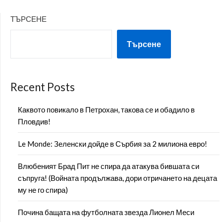
ТЪРСЕНЕ
Търсене
Recent Posts
Каквото повикало в Петрохан, такова се и обадило в
Пловдив!
Le Monde: Зеленски дойде в Сърбия за 2 милиона евро!
Влюбеният Брад Пит не спира да атакува бившата си
съпруга! (Войната продължава, дори отричането на децата
му не го спира)
Почина бащата на футболната звезда Лионел Меси