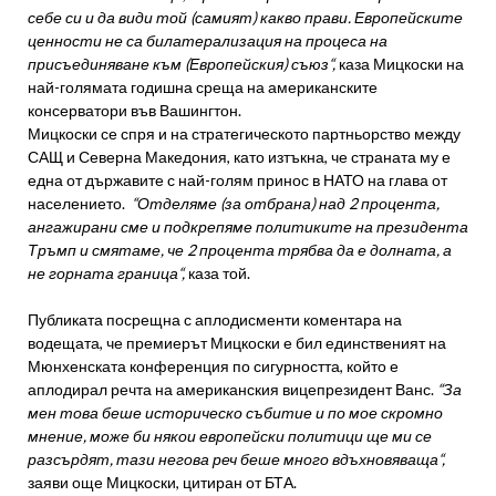
себе си и да види той (самият) какво прави. Европейските
ценности не са билатерализация на процеса на
присъединяване към (Европейския) съюз“,
каза Мицкоски на
най-голямата годишна среща на американските
консерватори във Вашингтон.
Мицкоски се спря и на стратегическото партньорство между
САЩ и Северна Македония, като изтъкна, че страната му е
една от държавите с най-голям принос в НАТО на глава от
населението.
“Отделяме (за отбрана) над 2 процента,
ангажирани сме и подкрепяме политиките на президента
Тръмп и смятаме, че 2 процента трябва да е долната, а
не горната граница“,
каза той.
Публиката посрещна с аплодисменти коментара на
водещата, че премиерът Мицкоски е бил единственият на
Мюнхенската конференция по сигурността, който е
аплодирал речта на американския вицепрезидент Ванс.
“За
мен това беше историческо събитие и по мое скромно
мнение, може би някои европейски политици ще ми се
разсърдят, тази негова реч беше много вдъхновяваща“,
заяви още Мицкоски, цитиран от БТА.