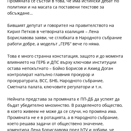
Промяната се състои в това, че има истински дебат по
политики и на масата са поставени текстове за
обсъждане…
Бившият депутат и говорител на правителството на
Кирил Петков в четворната коалиция – Лена
Бориславова заяви, че сглобката в Народното събрание
работи добре, а моделът „ГЕРБ“ вече го няма.
Това е много странна констатация, защото и до момента
влиянието на ГЕРБ и ДПС върху ключови институции
остава непокътнато – Бойко Борисов и Ахмед Доган
контролират напълно главния прокурор и
прокуратурата, ВСС, БНБ, Народното събрание,
Сметната палата, ключовите регулатори и т.н.
Нейната представа за промяната е ПП-ДБ да успеят да
бъдат убедително мнозинство. В разделеното общество,
в което живеем не може да се случи, но промяна има.
Промяната не е в ротацията, а в Народното събрание,
което решава задачи от обществено значение,
коментира Лена Бориславова пред bTV и добави, че