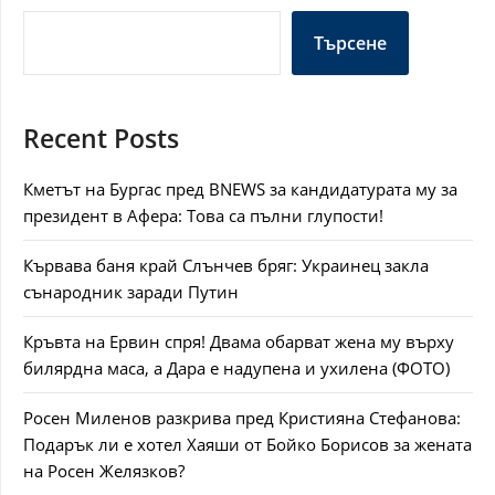
Търсене
Recent Posts
Кметът на Бургас пред BNEWS за кандидатурата му за
президент в Афера: Това са пълни глупости!
Кървава баня край Слънчев бряг: Украинец закла
сънародник заради Путин
Кръвта на Ервин спря! Двама обарват жена му върху
билярдна маса, а Дара е надупена и ухилена (ФОТО)
Росен Миленов разкрива пред Кристияна Стефанова:
Подарък ли е хотел Хаяши от Бойко Борисов за жената
на Росен Желязков?