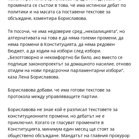
промяната се състои в това, че има истински дебат по
политики и на масата са поставени текстове за
обсъждане, коментира Бориславова.
Тя посочи, че има недоверие сред „некоалицията“, но
алтернативата на това е да няма големи промени, да
няма промени в Конституцията, да няма редовен
бюджет, а да ходим на избори след избори.
„Безотговорно и некомфортно би било, ако вместо се
подпише законопроектът за домашното насилие, отново
отидем на нови предсрочни парламентарни избори“,
каза Лена Бориславова.
Бориславова добави, че има готови текстове за
протокола между управляващите партии.
Бориславова не знае кой е разписал текстовете за
конституционните промени, но дебатът не е
приключил. Когато се гласуват промените в
Конституцията, минимум един месец ще стоят за
обществено обсъждане. Мандатът на главния прокурор