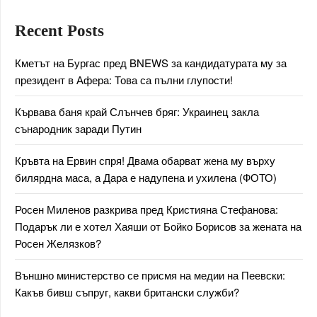
Recent Posts
Кметът на Бургас пред BNEWS за кандидатурата му за
президент в Афера: Това са пълни глупости!
Кървава баня край Слънчев бряг: Украинец закла
сънародник заради Путин
Кръвта на Ервин спря! Двама обарват жена му върху
билярдна маса, а Дара е надупена и ухилена (ФОТО)
Росен Миленов разкрива пред Кристияна Стефанова:
Подарък ли е хотел Хаяши от Бойко Борисов за жената на
Росен Желязков?
Външно министерство се присмя на медии на Пеевски:
Какъв бивш съпруг, какви британски служби?