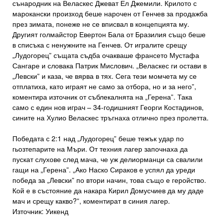
сънародник на Веласкес Джеват Ел Джемили. Крилото с
марокански произход беше нарочен от Генчев за продажба
през зимата, понеже не се вписвал в концепцията му.
Другият голмайстор Евертон Бала от Бразилия също беше
в списъка с ненужните на Генчев. От игралите срещу
„Лудогорец” същата съдба очакваше франсето Мустафа
Сангаре и словака Патрик Мислович. „Веласкес ги остави в
„Левски” и каза, че вярва в тях. Сега тези момчета му се
отплатиха, като играят не само за отбора, но и за него”,
коментира източник от съблекалнята на „Герена”. Така
само с един нов играч – 34-годишният Георги Костадинов,
сините на Хулио Веласкес тръгнаха отлично през пролетта.
Победата с 2:1 над „Лудогорец” беше тежък удар по
гьозтепарите на Мъри. От техния лагер започнаха да
пускат слухове след мача, че уж делиорманци са свалили
гащи на „Герена”. „Ако Наско Сираков е успял да уреди
победа за „Левски” по втори начин, това също е геройство.
Кой е в състояние да накара Кирил Домусчиев да му даде
мач и срещу какво?”, коментират в синия лагер.
Източник: Уикенд