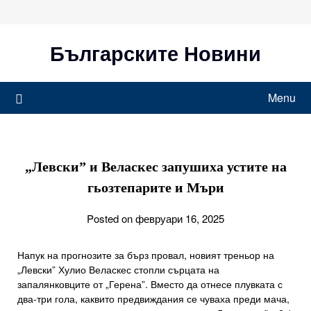
Skip
to
content
Българските Новини
Menu
„Левски” и Веласкес запушиха устите на
гьозтепарите и Мъри
Posted on февруари 16, 2025
Напук на прогнозите за бърз провал, новият треньор на
„Левски” Хулио Веласкес стопли сърцата на
запалянковците от „Герена”. Вместо да отнесе плувката с
два-три гола, каквито предвиждания се чуваха преди мача,