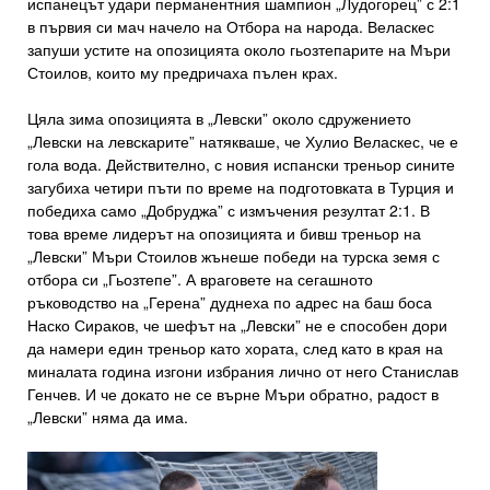
испанецът удари перманентния шампион „Лудогорец” с 2:1
в първия си мач начело на Отбора на народа. Веласкес
запуши устите на опозицията около гьозтепарите на Мъри
Стоилов, които му предричаха пълен крах.
Цяла зима опозицията в „Левски” около сдружението
„Левски на левскарите” натякваше, че Хулио Веласкес, че е
гола вода. Действително, с новия испански треньор сините
загубиха четири пъти по време на подготовката в Турция и
победиха само „Добруджа” с измъчения резултат 2:1. В
това време лидерът на опозицията и бивш треньор на
„Левски” Мъри Стоилов жънеше победи на турска земя с
отбора си „Гьозтепе”. А враговете на сегашното
ръководство на „Герена” дуднеха по адрес на баш боса
Наско Сираков, че шефът на „Левски” не е способен дори
да намери един треньор като хората, след като в края на
миналата година изгони избрания лично от него Станислав
Генчев. И че докато не се върне Мъри обратно, радост в
„Левски” няма да има.