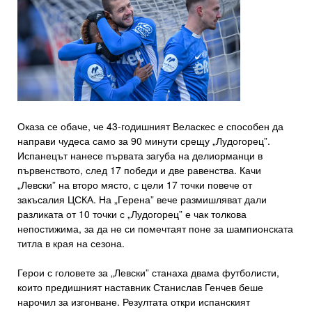
Оказа се обаче, че 43-годишният Веласкес е способен да
направи чудеса само за 90 минути срещу „Лудогорец”.
Испанецът нанесе първата загуба на делиорманци в
първенството, след 17 победи и две равенства. Качи
„Левски” на второ място, с цели 17 точки повече от
закъсалия ЦСКА. На „Герена” вече размишляват дали
разликата от 10 точки с „Лудогорец” е чак толкова
непостижима, за да не си помечтаят поне за шампионската
титла в края на сезона.
Герои с головете за „Левски” станаха двама футболисти,
които предишният наставник Станислав Генчев беше
нарочил за изгонване. Резултата откри испанският