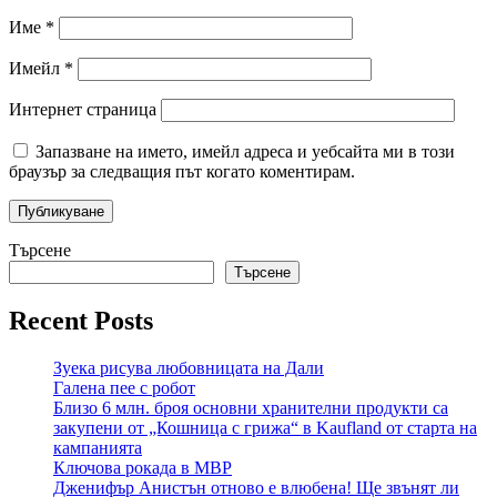
Име
*
Имейл
*
Интернет страница
Запазване на името, имейл адреса и уебсайта ми в този
браузър за следващия път когато коментирам.
Търсене
Търсене
Recent Posts
Зуека рисува любовницата на Дали
Галена пее с робот
Близо 6 млн. броя основни хранителни продукти са
закупени от „Кошница с грижа“ в Kaufland от старта на
кампанията
Ключова рокада в МВР
Дженифър Анистън отново е влюбена! Ще звънят ли