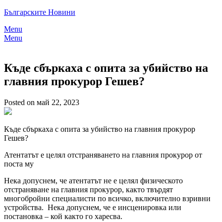
Skip
Българските Новини
to
Menu
content
Menu
Къде сбъркаха с опита за убийство на
главния прокурор Гешев?
Posted on май 22, 2023
Къде сбъркаха с опита за убийство на главния прокурор
Гешев?
Атентатът е целял отстраняването на главния прокурор от
поста му
Нека допуснем, че атентатът не е целял физическото
отстраняване на главния прокурор, както твърдят
многобройни специалисти по всичко, включително взривни
устройства. Нека допуснем, че е инсценировка или
постановка – кой както го харесва.