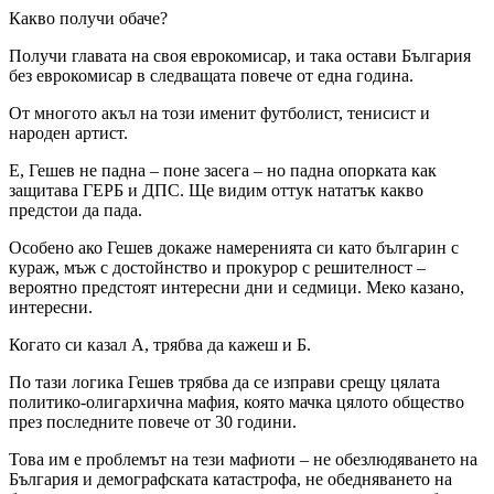
Какво получи обаче?
Получи главата на своя еврокомисар, и така остави България
без еврокомисар в следващата повече от една година.
От многото акъл на този именит футболист, тенисист и
народен артист.
Е, Гешев не падна – поне засега – но падна опорката как
защитава ГЕРБ и ДПС. Ще видим оттук нататък какво
предстои да пада.
Особено ако Гешев докаже намеренията си като българин с
кураж, мъж с достойнство и прокурор с решителност –
вероятно предстоят интересни дни и седмици. Меко казано,
интересни.
Когато си казал А, трябва да кажеш и Б.
По тази логика Гешев трябва да се изправи срещу цялата
политико-олигархична мафия, която мачка цялото общество
през последните повече от 30 години.
Това им е проблемът на тези мафиоти – не обезлюдяването на
България и демографската катастрофа, не обедняването на