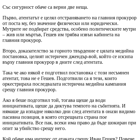
Със сигурност обаче са верни две неща.
Първо, атентатът е целял отстраняването на главния прокурор
от поста му, без значение физически или юридически.
Мутрите не подбират средства, особено политическите мутри
– жив или мъртъв, Гешев им трябва извън кабинета на
главния прокурор.
Второ, доказателство за горното твърдение е цялата медийна
постановка, целият истеричен джендър-вой, който се изсипа
върху главния прокурор в дните след атентата.
Така че ако някой е подготвил постановка с този несъмнен
атентат, това не е Гешев. Подготвили са я тези, които
оркестрираха последвалата истерична медийна кампания
срещу главния прокурор.
Ако я беше подготвил той, тогава щеше да води
инициативата, щеше да диктува темпото на събитията. И
нямаше да изпадне няколко дни след атентата в онази видимо
пасивна позиция, в която отсрещната страна пое
инициативата. Все пак, всеки има право да бъде шокиран при
опит за убийство срещу него.
Кой обаче има интерес от атаката срещу Иван Гешев? Повече