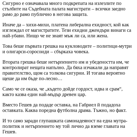
Сигурно е означавала много подкрепата на излезлите по
стълбите на Съдебната палата магистрати – всички заедно
рамо до рамо публично в негова защита.
Иначе да – хихи-михи, платена либерална ехидност, кой как
изглеждал от магистратите. Тези ехидни джендъри винаги са
най-убави. Нищо че не знаят мъж ли са, или жена.
Това беше първата грешка на кукловодите – политици-мутри
и олигарси-соросоиди – сбъркаха човека.
Втората грешка беше нетърпението им и убедеността им, че
контролират нещата напълно. Да бяха изчакали да направят
правителство, щом са толкова сигурни. И тогава вероятно
щеше да им бъде по-лесно…
Само че се оказа, че „където дойде гордост, идва и срам“,
както казва един най-мъдър древен цар.
Вместо Гешев да подаде оставка, на Габриел й подадоха
оставката. Каква поредна футболна драма. Тъжно, но факт.
И то само заради глупашката самонадеяност на една мутра-
политик и нетърпението му той лично да вземе главата на
Гешев.