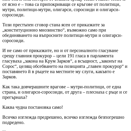
от ясно е – това са припокриващи се кръгове от политици,
мутри, политици-мутри, олигарси, соросоиди и олигарси-
соросоиди.
Този престъпен сговор стана ясен от приказките за
„конституционно мнозинство“, възможно само при
обединяването на въпросните политици-мутри и олигарси-
соросоиди.
И не само от приказките, но и от персоналното гласуване
срещу главния прокурор – цели 191 гласа в парламента
гласуваха „закона на Крум Зарков“, а всъщност, „законът на
Сорос“, целящ обсебването на позицията „главен прокурор“ и
поставянето й в ръцете на местните му слуги, какъвто е
Зарков.
Как така довчерашните врагове – мутри-политици, от една
страна, и олигарси-соросоиди, от друга – плеснаха с ръце и се
прегърнаха?
Каква чудна постановка само!
Всичко изглежда предрешено, всичко изглежда безпогрешно
подредено.