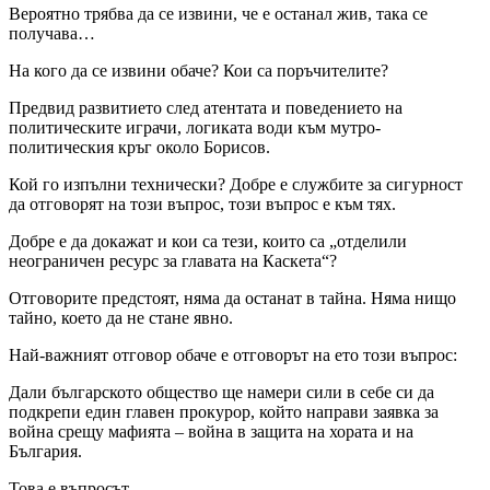
Вероятно трябва да се извини, че е останал жив, така се
получава…
На кого да се извини обаче? Кои са поръчителите?
Предвид развитието след атентата и поведението на
политическите играчи, логиката води към мутро-
политическия кръг около Борисов.
Кой го изпълни технически? Добре е службите за сигурност
да отговорят на този въпрос, този въпрос е към тях.
Добре е да докажат и кои са тези, които са „отделили
неограничен ресурс за главата на Каскета“?
Отговорите предстоят, няма да останат в тайна. Няма нищо
тайно, което да не стане явно.
Най-важният отговор обаче е отговорът на ето този въпрос:
Дали българското общество ще намери сили в себе си да
подкрепи един главен прокурор, който направи заявка за
война срещу мафията – война в защита на хората и на
България.
Това е въпросът.