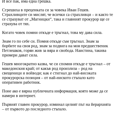
И все пак, има една грешка.
Сгрешиха в преценката си за човека Иван Гешев.
Страхливците си мислят, че всички са страхливци – и както те
се страхуват от „Магницки“, така и главният прокурор ще се
страхува от тях.
Когато човек помни откъде е тръгнал, това му дава сила.
Знам го по себе си. Помня откъде съм тръгнал. Знам за
борбите на своя род, знам за подвига на моя предшественик
Петлешков, горян жив за вяра и свобода. Наистина, такива
примери дават сила.
Гешев многократно казва, че си спомня откъде е тръгнал – от
македонския край; от какъв род произлиза – род на
свещеници и войводи; как е стигнал до най-високата
прокурорска позиция – от най-ниското стъпало като
оперативен работник.
Поне ако е вярна публичната информация, която може да се
намери в интернет.
Първият главен прокурор, изминал целият път на йерархията
– от първото до последното стъпало.