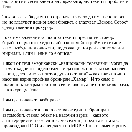
българите и съсипването на държавата, не: техният проблем е
Гешев.
Тюхкат се за бюджета на страната, нямало да има пенсии, ах,
но не гласуват национален бюджет, а гласуват „Закона Сорос“
срещу главния прокурор.
Това има значение за тях и за техния престъпен сговор,
барабар с цялото ехидно либерално мейнстрийм хихикане –
като възбудени люлючета, подскачащи покрай своите черни
мирилаи, Елин Пелин го е описал.
Някои от тези американски „национални телевизии“ могат да
вземат кадри от видеообмена и да покажат как такъв насочен
взрив, дето „много плитка дупка оставил“ – как такъв точно
насочен взрив пробива брониран „Хамър“. И то само с
половин килограм тротилов еквивалент, а не с три килограма,
както срещу Гешев.
Няма да покажат, разбира се.
Няма да покажат и какво остава от един неброниран
автомобил, станал обект на насочен взрив – каквото
антитерористично учение само седмица преди атентата са
провеждали НСО и спецчасти на МВР. /Линк в коментарите/.