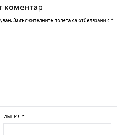
 коментар
уван.
Задължителните полета са отбелязани с
*
ИМЕЙЛ
*