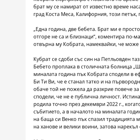
брат му се намират от известно време нас
град Коста Меса, Калифорния, този петък,
„Една година, две бебета. Брат ми е просто
отгоре не са и близнаци“, коментира по-ма
отвърна му Кобрата, намеквайки, че може
Кубрат се сдоби със син на Петльовден та
Бебето проплака в столичната болница „Ш
миналата година пък Кобрата сподели в е
Би Ти Ви, че е станал татко и на първород
обаче той не пожела да разкрие повече з
сподели, че не е публична личност. Истина
родила точно през декември 2022 г., кога
събитието, а в началото на миналата годин
на баща си Венко пък спазил традицията 
на ханове и велики воини, затова нарекъл 