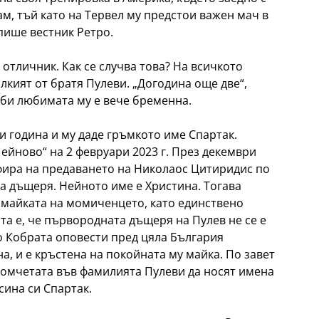
ам, тъй като на Тервел му предстои важен мач в
 пише вестник Ретро.
 отличник. Как се случва това? На всичкото
лкият от братя Пулеви. „Догодина още две“,
 би любимата му е вече бременна.
зи година и му даде гръмкото име Спартак.
ейново“ на 2 февруари 2023 г. През декември
фира на предаването на Николаос Цитиридис по
на дъщеря. Нейното име е Христина. Тогава
а майката на момиченцето, като единствено
та е, че първородната дъщеря на Пулев не се е
то Кобрата оповести пред цяла България
а, и е кръстена на покойната му майка. По завет
момчетата във фамилията Пулеви да носят имена
сина си Спартак.