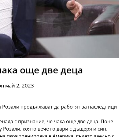
чака още две деца
on май 2, 2023
а Розали продължават да работят за наследници
нада с признание, че чака още две деца. Поне
 Розали, която вече го дари с дъщеря и син.
а своя тренировка в Америка, където заедно с