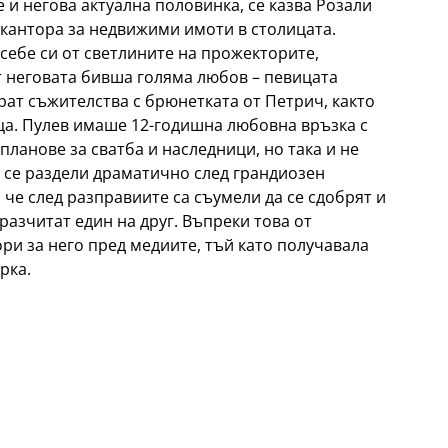
е и негова актуална половинка, се казва Розали
 кантора за недвижими имоти в столицата.
себе си от светлините на прожекторите,
т неговата бивша голяма любов – певицата
рат съжителства с брюнетката от Петрич, както
еца. Пулев имаше 12-годишна любовна връзка с
планове за сватба и наследници, но така и не
та се раздели драматично след грандиозен
 че след разправиите са съумели да се сдобрят и
разчитат един на друг. Въпреки това от
ори за него пред медиите, тъй като получавала
рка.