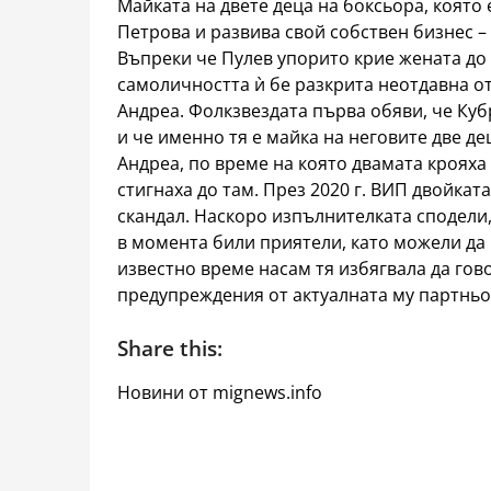
Майката на двете деца на боксьора, която 
Петрова и развива свой собствен бизнес –
Въпреки че Пулев упорито крие жената до 
самоличността ѝ бе разкрита неотдавна о
Андреа. Фолкзвездата първа обяви, че Куб
и че именно тя е майка на неговите две д
Андреа, по време на която двамата крояха 
стигнаха до там. През 2020 г. ВИП двойка
скандал. Наскоро изпълнителката сподели,
в момента били приятели, като можели да 
известно време насам тя избягвала да гов
предупреждения от актуалната му партньо
Share this:
Новини от mignews.info