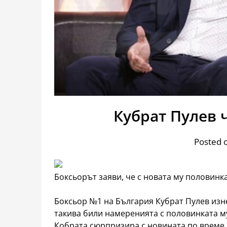
Кубрат Пулев 
Posted 
Боксьорът заяви, че с новата му половинк
Боксьор №1 на България Кубрат Пулев изне
такива били намеренията с половинката му
Кобрата сюрпризира с новината по време н