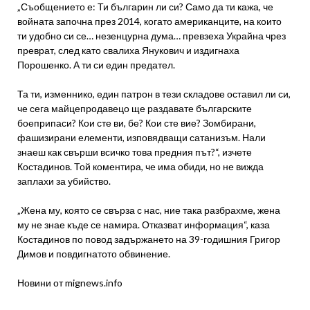
„Съобщението е: Ти българин ли си? Само да ти кажа, че
войната започна през 2014, когато американците, на които
ти удобно си се… незенцурна дума… превзеха Украйна чрез
преврат, след като свалиха Янукович и издигнаха
Порошенко. А ти си един предател.
Та ти, изменнико, един патрон в тези складове оставил ли си,
че сега майцепродавецо ще раздавате българските
боеприпаси? Кои сте ви, бе? Кои сте вие? Зомбирани,
фашизирани елементи, изповядващи сатанизъм. Нали
знаеш как свърши всичко това предния път?“, изчете
Костадинов. Той коментира, че има обиди, но не вижда
заплахи за убийство.
„Жена му, която се свърза с нас, ние така разбрахме, жена
му не знае къде се намира. Отказват информация“, каза
Костадинов по повод задържането на 39-годишния Григор
Димов и повдигнатото обвинение.
Новини от mignews.info