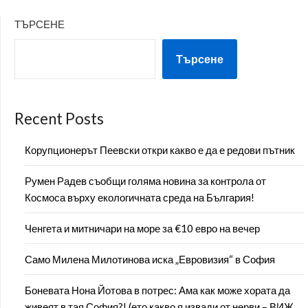
ТЪРСЕНЕ
Търсене
Recent Posts
Корупционерът Пеевски откри какво е да е редови пътник
Румен Радев съобщи голяма новина за контрола от
Космоса върху екологичната среда на България!
Ченгета и митничари на море за €10 евро на вечер
Само Милена Милотинова иска „Евровизия“ в София
Боневата Нона Йотова в потрес: Ама как може хората да
живеят в тая София?! (ето какво я извади от нерви – ВИЖ