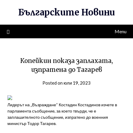
Skip
Българските Новини
to
content
Menu
Копейкин показа заплахата,
изпратена до Тагарев
Posted on юли 19, 2023
Лидерът на „Възраждане“ Костадин Костадинов изчете в
парламента съобщение, за което твърди, че е
заплашителното съобщение, изпратено до военния
министър Тодор Тагарев.