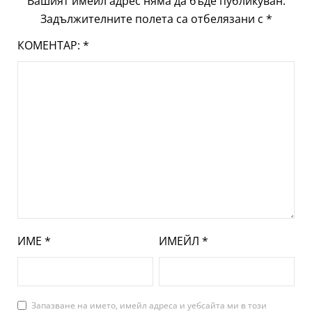
Вашият имейл адрес няма да бъде публикуван.
Задължителните полета са отбелязани с
*
КОМЕНТАР:
*
ИМЕ
*
ИМЕЙЛ
*
Запазване на името, имейл адреса и уебсайта ми в този