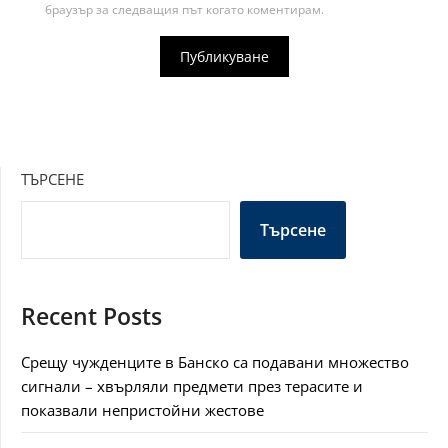
браузър за следващия път когато коментирам.
ТЪРСЕНЕ
Търсене
Recent Posts
Срещу чужденците в Банско са подавани множество
сигнали – хвърляли предмети през терасите и
показвали непристойни жестове