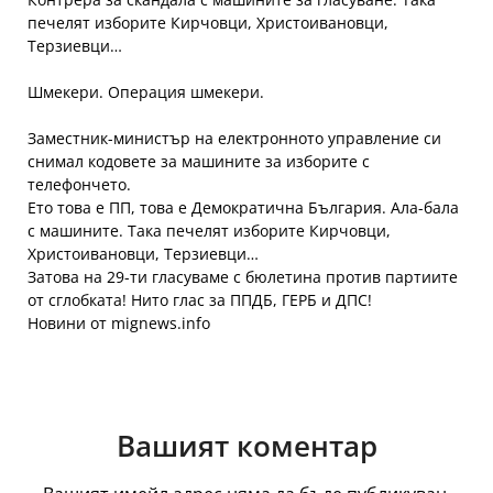
печелят изборите Кирчовци, Христоивановци,
Терзиевци…
Шмекери. Операция шмекери.
Заместник-министър на електронното управление си
снимал кодовете за машините за изборите с
телефончето.
Ето това е ПП, това е Демократична България. Ала-бала
с машините. Така печелят изборите Кирчовци,
Христоивановци, Терзиевци…
Затова на 29-ти гласуваме с бюлетина против партиите
от сглобката! Нито глас за ППДБ, ГЕРБ и ДПС!
Новини от mignews.info
Вашият коментар