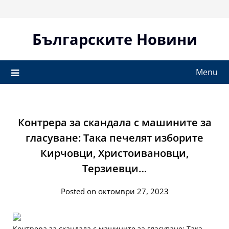
Skip
to
content
Българските Новини
Menu
Контрера за скандала с машините за
гласуване: Така печелят изборите
Кирчовци, Христоивановци,
Терзиевци…
Posted on октомври 27, 2023
Контрера за скандала с машините за гласуване: Така