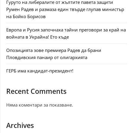
Гуруто на либералите от жълтите павета защити
Румен Радев и размаза един твърде глупав министър
на Бойко Борисов
Европа и Русия започнаха тайни преговори за край на
войната в Украйна! Ето къде
Опозицията зове премиера Радев да брани
Пловдивския панаир от олигархията
ГЕРБ има кандидат-президент!
Recent Comments
Няма коментари за показване.
Archives