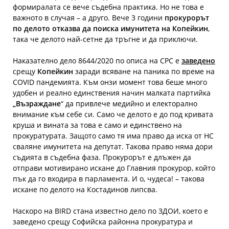
формиралата се вече съдебна практика. Но не това е
важното в случая – а друго. Вече 3 години
прокурорът
по делото отказва да поиска имунитета на Копейкин
,
така че делото най-сетне да тръгне и да приключи.
Наказателно дело 8644/2020 по описа на СРС е
заведено
срещу
Копейкин
заради всяване на паника по време на
COVID пандемията. Към онзи момент това беше много
удобен и реално единствения начин малката партийка
„Възраждане
“ да привлече медийно и електорално
внимание към себе си. Само че делото е до под кривата
круша и вината за това е само и единствено на
прокуратурата. Защото само тя има право да иска от НС
сваляне имунитета на депутат. Такова право няма дори
съдията в съдебна фаза. Прокурорът е длъжен да
отправи мотивирано искане до Главния прокурор, който
пък да го входира в парламента. И о, чудеса! – такова
искане по делото на Костадинов липсва.
Наскоро на BIRD стана известно дело по ЗДОИ, което е
заведено срещу Софийска районна прокуратура и