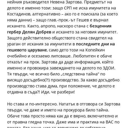
нейния ръководител Невена Зартова. Предметът на
делото е именно този: защо СРП не иска имунитета на
Костадинов, алтернативно – ако го е поискала (за което
няма данни) – защо глав.-прок.-ът Гешев е върнал
искането. Както, апропо, наскоро стана с
безценния
гербер Делян Добрев
и искането за неговия имунитет.
Защото действително обществото стана свидетел на
ураган от искания за имунитети в
последните дни на
гешевото царуване
, само дето този на Копейкин
очебийно и осезаемо липсваше. Любопитен е обаче
отказът на прок. Зартова да даде информация, който
именно и провокира завеждането на делото по ЗДОИ.
Тя твърди, че всичко било „следствена тайна“ по
висящо досъдебно(?!) производство. За какво досъдебно
производство става дума, при положение, че делото е
отдавна в съда?! Иди, че разбери!
Но става и по-интересно. Нататък в отговора си Зартова
твърди, че даже и името на прокурора било тайна.
Обаче това просто няма как да е вярно, включително и
от правна гледна точка. Даже има и практика на ВАС по
темата. Ето защо, ние се допитахме до собствени