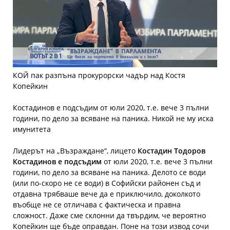
КОЙ пак разпъна прокурорски чадър над Костя
Копейкин
Костадинов е подсъдим от юли 2020, т.е. вече 3 пълни
години, по дело за всяване на паника. Никой не му иска
имунитета
Лидерът на „Възраждане“, лицето
Костадин Тодоров
Костадинов е подсъдим
от юли 2020, т.е. вече 3 пълни
години, по дело за всяване на паника. Делото се води
(или по-скоро не се води) в Софийски районен съд и
отдавна трябваше вече да е приключило, доколкото
въобще не се отличава с фактическа и правна
сложност. Даже сме склонни да твърдим, че вероятно
Копейкин ще бъде оправдан. Поне на този извод сочи