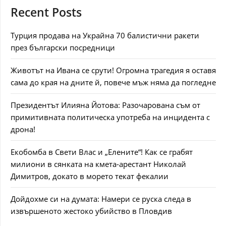
Recent Posts
Турция продава на Украйна 70 балистични ракети
през български посредници
Животът на Ивана се срути! Огромна трагедия я оставя
сама до края на дните й, повече мъж няма да погледне
Президентът Илияна Йотова: Разочарована съм от
примитивната политическа употреба на инцидента с
дрона!
Екобомба в Свети Влас и „Елените“! Как се грабят
милиони в сянката на кмета-арестант Николай
Димитров, докато в морето текат фекалии
Дойдохме си на думата: Намери се руска следа в
извършеното жестоко убийство в Пловдив