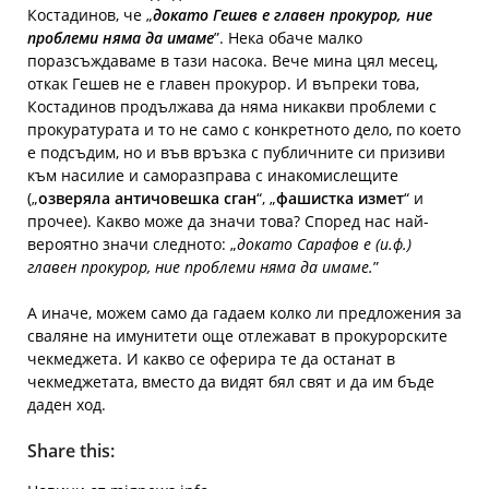
Костадинов, че „
докато Гешев е главен прокурор, ние
проблеми няма да имаме
”. Нека обаче малко
поразсъждаваме в тази насока. Вече мина цял месец,
откак Гешев не е главен прокурор. И въпреки това,
Костадинов продължава да няма никакви проблеми с
прокуратурата и то не само с конкретното дело, по което
е подсъдим, но и във връзка с публичните си призиви
към насилие и саморазправа с инакомислещите
(„
озверяла античовешка сган
“, „
фашистка измет
“ и
прочее). Какво може да значи това? Според нас най-
вероятно значи следното: „
докато Сарафов е (и.ф.)
главен прокурор, ние проблеми няма да имаме.
”
А иначе, можем само да гадаем колко ли предложения за
сваляне на имунитети още отлежават в прокурорските
чекмеджета. И какво се оферира те да останат в
чекмеджетата, вместо да видят бял свят и да им бъде
даден ход.
Share this: