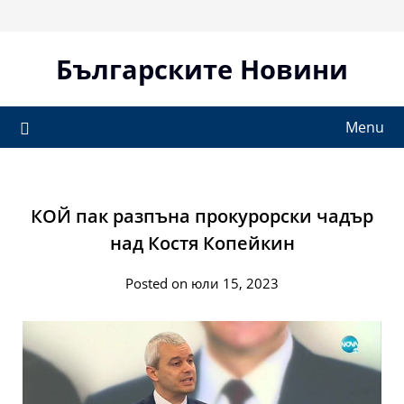
Skip
to
content
Българските Новини
Menu
КОЙ пак разпъна прокурорски чадър
над Костя Копейкин
Posted on юли 15, 2023