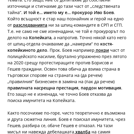
източници и стигнахме до тази част от „следствената
тайна“.
И той е… името му е… прокурор Иво Боев
.
Който всъщност е стар наш познайник и герой на едно
от
разследванията
ни за шпиц-командите в СРП и СГП.
Т.е. не само не сме изненадани, че той е прокурорът по
делото на
Копейката
, а напротив. Точно някой като него
от шпиц-отдела очаквахме да „намерим“ по
костя-
копейкиното дело
. Прок. Боев например
покри
част от
полицейското насилие, брутално упражнено през лятото
на 2020 срещу протестиращите против Борисов и
Гешев граждани. Освен това обича да взима страна в
търговски спорове на страната на (да речем)
„правилния“ бизнесмен в замяна на (пак да речем)
правилната насрещна престация, пардон мотивация
.
Ето защо не е изненада, че точно Боев отказва да
поиска имунитета на Копейката.
Както посочихме по-горе, чисто теоретично е възможна
и друга сюжетна линия. Боев е поискал имунитета, чрез
Гешев, разбира се, обаче Гешев е отказал. На тази
мисъл ни навежда дебелашката
хвалба
на самия