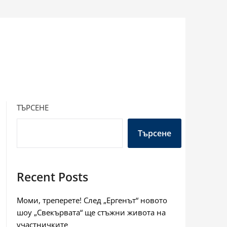
ТЪРСЕНЕ
Търсене
Recent Posts
Моми, треперете! След „Ергенът“ новото
шоу „Свекървата“ ще стъжни живота на
участничките