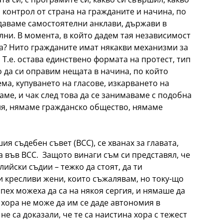
 контрол от страна на гражданите и начина, по
здаваме самостоятелни анклави, държави в
ни. В момента, в който дадем тая независимост
ра? Нито гражданите имат някакви механизми за
 Т.е. остава единствено формата на протест, тип
о да си оправим нещата в начина, по който
а, купуването на гласове, изкарването на
аме, и чак след това да се занимаваме с подобна
ия, нямаме гражданско общество, нямаме
я съдебен съвет (ВСС), се хванах за главата,
а във ВСС. Защото винаги съм си представял, че
лийски съдии – тежко да стоят, да ти
ни кресливи жени, които съжалявам, но току-що
пех можеха да са на някоя сергия, и нямаше да
 хора не може да им се даде автономия в
не са доказали, че те са наистина хора с тежест