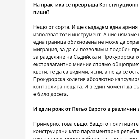
На практика се превръща Конституционния
пише?
Нещо от сорта. И ще създадем една армия 
използват този инструмент. А ние нямаме 
една граница обикновена не може да охраня
миграция, за да си позволим и подобен п
за разделяне на Съдийска и Прокурорска к
екстравагантно мнение спрямо общоприето
квоти, те да са видими, ясни, а не да се о
Прокурорска колегия абсолютно капсулиран
контролира нещата. И в един момент да съз
е било досега.
И един рояк от Петьо Еврото в различни
Примерно, това също. Защото политиците,
конструирани като парламентарна републик
или на предсрочни избори, застават с лица