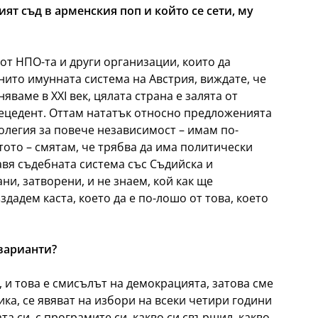
т съд в арменския поп и който се сети, му
от НПО-та и други организации, които да
нито имунната система на Австрия, виждате, че
ваме в XXI век, цялата страна е залята от
рецедент. Оттам нататък относно предложенията
олегия за повече независимост – имам по-
то – смятам, че трябва да има политически
ставя съдебната система със Съдийска и
и, затворени, и не знаем, кой как ще
дадем каста, което да е по-лошо от това, което
 варианти?
 и това е смисълът на демокрацията, затова сме
а, се явяват на избори на всеки четири години
та си, с програмите си, какво си свършил, какво