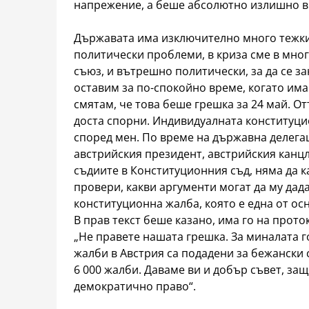
напрежение, а беше абсолютно излишно в
Държавата има изключително много тежки
политически проблеми, в криза сме в мно
съюз, и вътрешно политически, за да се за
оставим за по-спокойно време, когато има
смятам, че това беше грешка за 24 май. О
доста спорни. Индивидуалната конституц
според мен. По време на държавна делегац
австрийския президент, австрийския канц
съдиите в Конституционния съд, няма да к
провери, какви аргументи могат да му дад
конституционна жалба, която е една от ос
В прав текст беше казано, има го на прото
„Не правете нашата грешка. За миналата 
жалби в Австрия са подадени за бежански 
6 000 жалби. Даваме ви и добър съвет, защ
демократично право“.