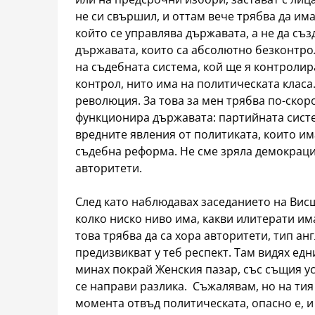
не си свършил, и оттам вече трябва да има
който се управлява държавата, а не да съ
държавата, които са абсолютно безконтрол
на съдебната система, кой ще я контроли
контрол, нито има на политическата класа.
революция. За това за мен трябва по-скор
функционира държавата: партийната систем
вредните явления от политиката, които им
съдебна реформа. Не сме зряла демокрац
авторитети.
След като наблюдавах заседанието на Висши
колко ниско ниво има, какви илитерати им
това трябва да са хора авторитети, тип анг
предизвикват у теб респект. Там видях ед
минах покрай Женския пазар, със същия ус
се направи разлика. Съжалявам, но на тия
момента отвъд политическата, опасно е, и 