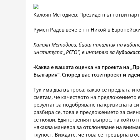
Калоян Методиев: Президентът готви парт
Румен Радев вече е г-н Никой в Европейск
Калоян Методиев, бивш началник на кабине
института „РЕГО“, в интервю за
Аудиокаст
-Каква е вашата оценка на проекта на „
България“. Според вас този проект и идеи
Тук има два въпроса: какво се предлага и к
смятам, че качеството на предложението е
резултат за подобряване на кризисната с
разбира се, това е предложението за смян
се появи. Единственият въпрос, на който не
някаква маневра за отклоняване на вниман
глупост. Виждате, че това се превърна в ос