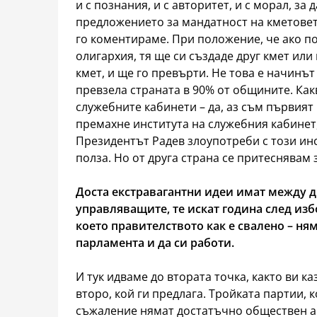
и с познания, и с авторитет, и с морал, за
предложението за мандатност на кметовет
го коментираме. При положение, че ако п
олигархия, тя ще си създаде друг кмет или
кмет, и ще го превърти. Не това е начинът
превзела страната в 90% от общините. Как
служебните кабинети – да, аз съм първият 
премахне института на служебния кабинет
Президентът Радев злоупотреби с този ин
полза. Но от друга страна се притеснявам з
Доста екстравагантни идеи имат между др
управляващите, те искат година след изб
което правителството как е свалено – ням
парламента и да си работи.
И тук идваме до втората точка, както ви к
второ, кой ги предлага. Тройката партии, к
съжаление нямат достатъчно обществен а