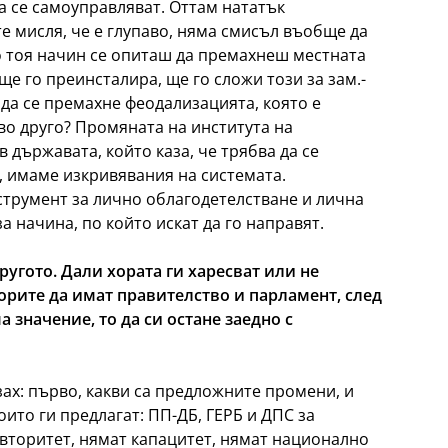
 да се самоуправляват. Оттам нататък
е мисля, че е глупаво, няма смисъл въобще да
о тоя начин се опиташ да премахнеш местната
 ще го преинсталира, ще го сложи този за зам.-
 да се премахне феодализацията, която е
во друго? Промяната на института на
в държавата, който каза, че трябва да се
, имаме изкривявания на системата.
струмент за лично облагодетелстване и лична
а начина, по който искат да го направят.
угото. Дали хората ги харесват или не
орите да имат правителство и парламент, след
а значение, то да си остане заедно с
азах: първо, какви са предложните промени, и
оито ги предлагат: ПП-ДБ, ГЕРБ и ДПС за
вторитет, нямат капацитет, нямат национално