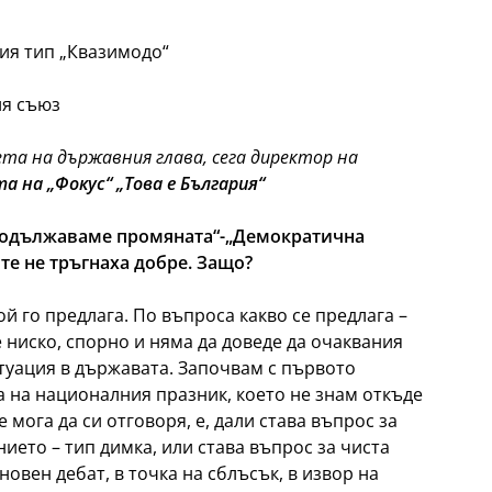
ия тип „Квазимодо“
ия съюз
та на държавния глава, сега директор на
а на „Фокус“ „Това е България“
Продължаваме промяната“-„Демократична
те не тръгнаха добре. Защо?
ой го предлага. По въпроса какво се предлага –
 ниско, спорно и няма да доведе да очаквания
итуация в държавата. Започвам с първото
а на националния празник, което не знам откъде
 мога да си отговоря, е, дали става въпрос за
ието – тип димка, или става въпрос за чиста
новен дебат, в точка на сблъсък, в извор на