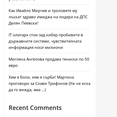
Как Ивайло Мирчев и троловете му
лъскат здраво имиджа на лидера на ДПС
Делян Пеевски!
IT олигарх стои зад кибер пробивите в
държавните системи, чувствителната
информация носи милиони
Миглена Ангелова продава тениски по 50
евро
Хем я боли, хем я сърби! Мартина
проговори за Слави Трифонов (Уж не иска
да го вижда, ама …)
Recent Comments