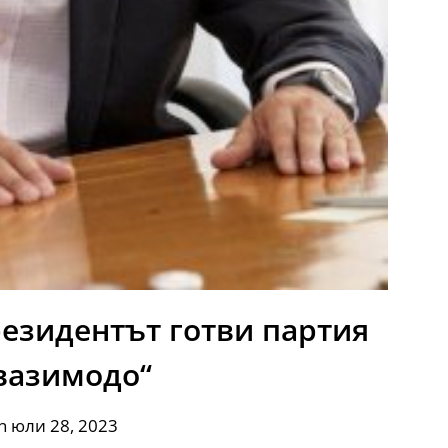
езидентът готви партия
вазимодо“
n юли 28, 2023