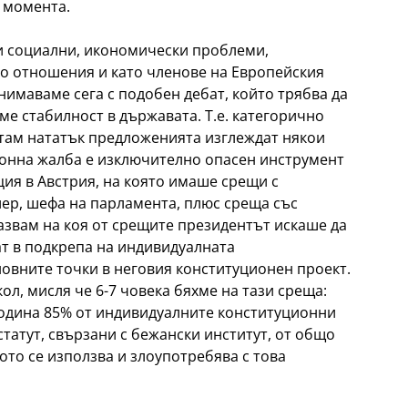
 момента.
 социални, икономически проблеми,
го отношения и като членове на Европейския
нимаваме сега с подобен дебат, който трябва да
ме стабилност в държавата. Т.е. категорично
ттам нататък предложенията изглеждат някои
ионна жалба е изключително опасен инструмент
ия в Австрия, на която имаше срещи с
лер, шефа на парламента, плюс среща със
азвам на коя от срещите президентът искаше да
ат в подкрепа на индивидуалната
новните точки в неговия конституционен проект.
кол, мисля че 6-7 човека бяхме на тази среща:
година 85% от индивидуалните конституционни
статут, свързани с бежански институт, от общо
ото се използва и злоупотребява с това