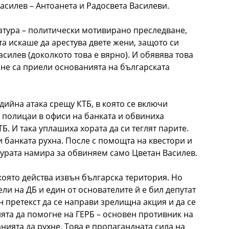
асилев – Антоанета и Радосвета Василеви.
атура – политически мотивирано преследване,
а искаше да арестува двете жени, защото си
силев (доколкото това е вярно). И обявява това
 не са приели основанията на българската
ийна атака срещу КТБ, в която се включи
и полицаи в офиси на банката и обвиниха
Б. И така уплашиха хората да си теглят парите.
 банката рухна. После с помощта на квестори и
турата намира за обвиняем само Цветан Василев.
 която действа извън българска територия. Но
ли на ДБ и един от основателите й е бил депутат
ен претекст да се направи зрелищна акция и да се
ята да помогне на ГЕРБ – основен противник на
анията да рухне. Това е пропагандната сила на