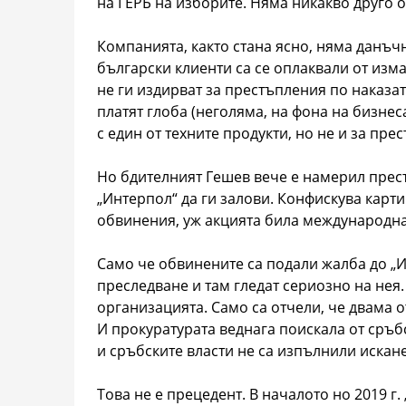
на ГЕРБ на изборите. Няма никакво друго о
Компанията, както стана ясно, няма данъч
български клиенти са се оплаквали от изма
не ги издирват за престъпления по наказа
платят глоба (неголяма, на фона на бизне
с един от техните продукти, но не и за пре
Но бдителният Гешев вече е намерил престъ
„Интерпол“ да ги залови. Конфискува карт
обвинения, уж акцията била международна,
Само че обвинените са подали жалба до „
преследване и там гледат сериозно на нея.
организацията. Само са отчели, че двама о
И прокуратурата веднага поискала от сръбс
и сръбските власти не са изпълнили искан
Това не е прецедент. В началото но 2019 г