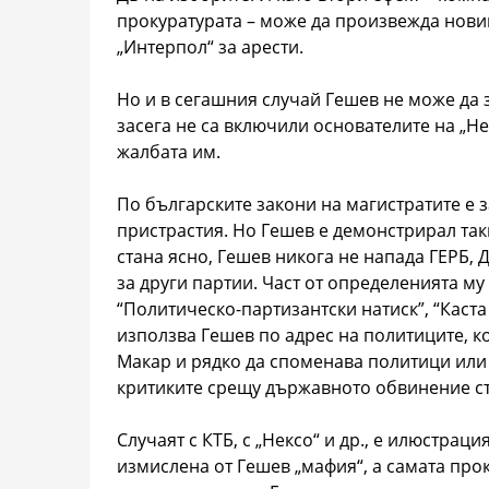
прокуратурата – може да произвежда нови
„Интерпол“ за арести.
Но и в сегашния случай Гешев не може да 
засега не са включили основателите на „Не
жалбата им.
По българските закони на магистратите е 
пристрастия. Но Гешев е демонстрирал так
стана ясно, Гешев никога не напада ГЕРБ,
за други партии. Част от определенията му
“Политическо-партизантски натиск”, “Каст
използва Гешев по адрес на политиците, к
Макар и рядко да споменава политици или
критиките срещу държавното обвинение ст
Случаят с КТБ, с „Нексо“ и др., е илюстрац
измислена от Гешев „мафия“, а самата прок