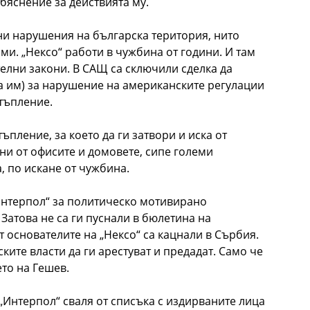
бяснение за действията му.
ни нарушения на българска територия, нито
ми. „Нексо“ работи в чужбина от години. И там
телни закони. В САЩ са сключили сделка да
са им) за нарушение на американските регулации
стъпление.
пление, за което да ги затвори и иска от
ини от офисите и домовете, сипе големи
 по искане от чужбина.
Интерпол“ за политическо мотивирано
 Затова не са ги пуснали в бюлетина на
т основателите на „Нексо“ са кацнали в Сърбия.
ките власти да ги арестуват и предадат. Само че
ето на Гешев.
. „Интерпол“ сваля от списъка с издирваните лица