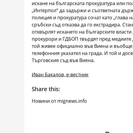
искане на българската прокуратура или пол
„Интерпол“ да задържи и съответната държ
полиция и прокуратура сочат като „глава н
сръбски съд отказва да го екстрадира. Ста
отхвърлят искането на българските власти д
прокурори и ГДБОП твърдят пред медиите д
той живее официално във Виена и въобще н
телефонния указател на града. И той и досе
Търговския съд във Виена.
Иван Бакалов, е-вестник
Share this:
Новини от mignews.info