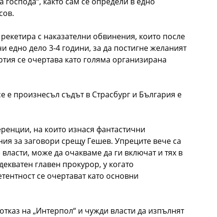
а господа“, както сам се определи в едно
сов.
 рекетира с наказателни обвинения, които после
чи едно дело 3-4 години, за да постигне желаният
артия се очертава като голяма организирана
се е произнесъл съдът в Страсбург и България е
ренции, на които изнася фантастични
ия за заговори срещу Гешев. Упреците вече са
власти, може да очакваме да ги включат и тях в
екватен главен прокурор, у когато
тентност се очертават като основни
 отказ на „Интерпол“ и чужди власти да изпълнят