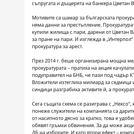
съпругата и дъщерята на банкера Цветан В
Мотивите са шамар за българската прокур
няма данни за престъпление. Прокуратурат
купили жилища с пари, дарени от Цветан Ва
за пране на пари. И изглежда в „Интерпол“
прокуратура за арест.
През 2014 г. беше организирана мощна мед
прокуратурата – пратиха на акция качулат
подуправител на БНБ, че пази под чадър КТ
Вложители изтеглиха милиард за седмица и
синдици разграбиха активите й, а прокура
Сега същата схема се разиграва с „Нексо“,
понеже служители на компанията са дарите
от насипното дясно за кратко, това е удоб
обявят гръмки обвинения. За да може акци
ДБ на изборите. И като втори ефект – комп