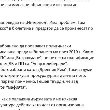
ни с измислени обвинения и искания до
заповядва на „Интерпол“. Има проблем. Там
ксо“ в бюлетина и предстои да се произнесат по
забранено да проявяват политически
ива още преди избирането му през 2019 г. Както
 ДПС или „Възраждане“, но не пести квалификации
 към ДБ и ПП са: “Анархолиберали”,
а богоизбрани като в Древния Рим”. Такива думи
оито критикуват прокуратурата и лично него.
 партии поименно, Гешев твърди, че зад
ои “мафията”.
ия как е овладяна държавата и не някаква
уратура действа като част от организирана