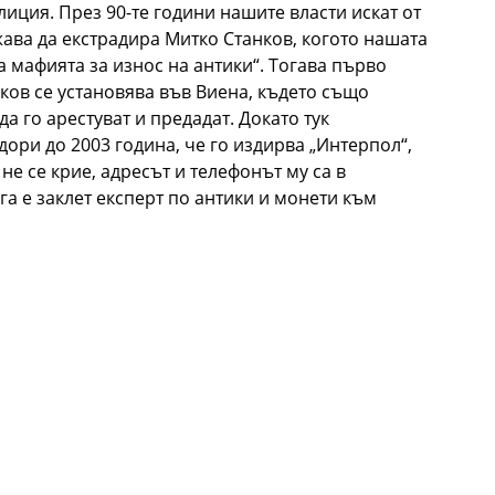
иция. През 90-те години нашите власти искат от
ава да екстрадира Митко Станков, когото нашата
а мафията за износ на антики“. Тогава първо
нков се установява във Виена, където също
а го арестуват и предадат. Докато тук
ори до 2003 година, че го издирва „Интерпол“,
е се крие, адресът и телефонът му са в
га е заклет експерт по антики и монети към