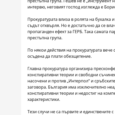
престъпна група. Гешев не е „инструмент н
интервю, неговият господ изглежда е Бори
Прокуратурата влиза в ролята на бухалка и
съдът отхвърля. Но е достатъчно да се вла
пропаганден ефект за ГЕРБ. Така самата п
престъпна група.
По някои действия на прокуратурата вече 
осъдена да плати обезщетение.
Главна прокуратура организира пресконфе
конспиративни теории и свободни съчинен
насочени и против „Интерпол“ и сръбските 
заговора. България има изключително неад
конспиративни теории и недостиг на компе
характеристики.
Тези случи не са първите и единствените с