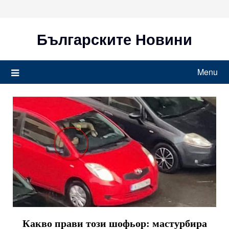
Skip
to
content
Българските Новини
Menu
Какво прави този шофьор: мастурбира