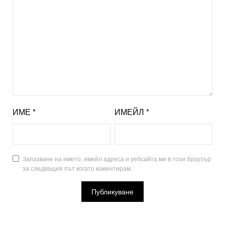
ИМЕ
*
ИМЕЙЛ
*
Запазване на името, имейл адреса и уебсайта ми в този браузър
за следващия път когато коментирам.