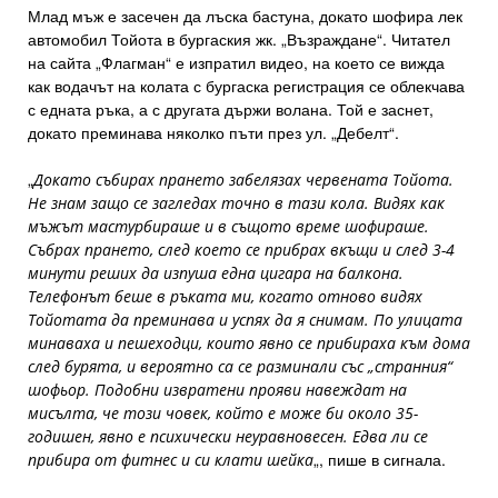
Млад мъж е засечен да лъска бастуна, докато шофира лек
автомобил Тойота в бургаския жк. „Възраждане“. Читател
на сайта „Флагман“ е изпратил видео, на което се вижда
как водачът на колата с бургаска регистрация се облекчава
с едната ръка, а с другата държи волана. Той е заснет,
докато преминава няколко пъти през ул. „Дебелт“.
„
Докато събирах прането забелязах червената Тойота.
Не знам защо се загледах точно в тази кола. Видях как
мъжът мастурбираше и в същото време шофираше.
Събрах прането, след което се прибрах вкъщи и след 3-4
минути реших да изпуша една цигара на балкона.
Телефонът беше в ръката ми, когато отново видях
Тойотата да преминава и успях да я снимам. По улицата
минаваха и пешеходци, които явно се прибираха към дома
след бурята, и вероятно са се разминали със „странния“
шофьор. Подобни извратени прояви навеждат на
мисълта, че този човек, който е може би около 35-
годишен, явно е психически неуравновесен. Едва ли се
„, пише в сигнала.
прибира от фитнес и си клати шейка