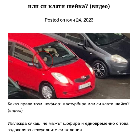
или си клати шейка? (видео)
Posted on юли 24, 2023
Какво прави този шофьор: мастурбира или си клати шейка?
(видео)
Изглежда сякаш, че мъжът шофира и едновременно с това
задоволява сексуалните си желания