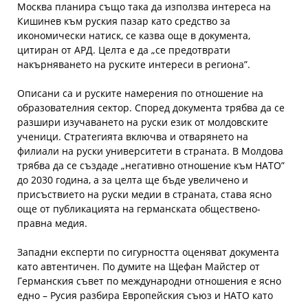
Москва планира също така да използва интереса на
Кишинев към руския пазар като средство за
икономически натиск, се казва още в документа,
цитиран от АРД. Целта е да „се предотврати
накърняването на руските интереси в региона”.
Описани са и руските намерения по отношение на
образователния сектор. Според документа трябва да се
разшири изучаването на руски език от молдовските
ученици. Стратегията включва и отварянето на
филиали на руски университети в страната. В Молдова
трябва да се създаде „негативно отношение към НАТО”
до 2030 година, а за целта ще бъде увеличено и
присъствието на руски медии в страната, става ясно
още от публикацията на германската обществено-
правна медия.
Западни експерти по сигурността оценяват документа
като автентичен. По думите на Щефан Майстер от
Германския съвет по международни отношения е ясно
едно – Русия разбира Европейския съюз и НАТО като