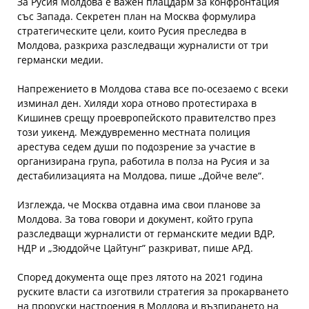
За Русия Молдова е важен плацдарм за конфронтация
със Запада. Секретен план на Москва формулира
стратегическите цели, които Русия преследва в
Молдова, разкриха разследващи журналисти от три
германски медии.
Напрежението в Молдова става все по-осезаемо с всеки
изминал ден. Хиляди хора отново протестираха в
Кишинев срещу проевропейското правителство през
този уикенд. Междувременно местната полиция
арестува седем души по подозрение за участие в
организирана група, работила в полза на Русия и за
дестабилизацията на Молдова, пише „Дойче веле“.
Изглежда, че Москва отдавна има свои планове за
Молдова. За това говори и документ, който група
разследващи журналисти от германските медии ВДР,
НДР и „Зюддойче Цайтунг” разкриват, пише АРД.
Според документа още през лятото на 2021 година
руските власти са изготвили стратегия за прокарването
на проруски настроения в Молдова и възпирането на