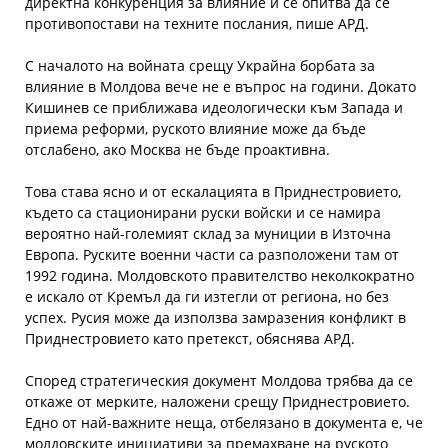
директна конкуренция за влияние и се опитва да се
противопостави на техните послания, пише АРД.
С началото на войната срещу Украйна борбата за
влияние в Молдова вече не е въпрос на години. Докато
Кишинев се приближава идеологически към Запада и
приема реформи, руското влияние може да бъде
отслабено, ако Москва не бъде проактивна.
Това става ясно и от ескалацията в Приднестровието,
където са стационирани руски войски и се намира
вероятно най-големият склад за муниции в Източна
Европа. Руските военни части са разположени там от
1992 година. Молдовското правителство неколкократно
е искало от Кремъл да ги изтегли от региона, но без
успех. Русия може да използва замразения конфликт в
Приднестровието като претекст, обяснява АРД.
Според стратегическия документ Молдова трябва да се
откаже от мерките, наложени срещу Приднестровието.
Едно от най-важните неща, отбелязано в документа е, че
молдовските инициативи за премахване на руското