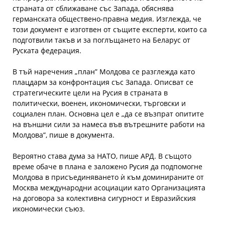
страната от сближаване със Запада, обяснява
германската обществено-правна медия. Изглежда, че
този документ е изготвен от същите експерти, които са
подготвили такъв и за поглъщането на Беларус от
Руската федерация.
В тъй наречения „план” Молдова се разглежда като
плацдарм за конфронтация със Запада. Описват се
стратегическите цели на Русия в страната в
политически, военен, икономически, търговски и
социален план. Основна цел е „да се възпрат опитите
на външни сили за намеса във вътрешните работи на
Молдова”, пише в документа.
Вероятно става дума за НАТО, пише АРД. В същото
време обаче в плана е заложено Русия да подпомогне
Молдова в присъединяването ѝ към доминираните от
Москва международни асоциации като Организацията
на договора за колективна сигурност и Евразийския
икономически съюз.