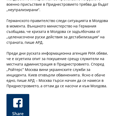
военно присъствие в Приднестровието трябва да бъдат
„неутрализирани”.
Германското правителство следи ситуацията в Молдова
в момента. Външното министерство на Германия
съобщава, че кризата в Молдова се задълбочава от
„целенасочени руски действия за дестабилизация“ на
страната, пише АРД.
Преди дни руската информационна агенция РИА обяви,
че е осуетила опит за покушение срещу служители на
местната администрация в Приднестровието. Според
„Ройтерс” Москва вини украинските служби за
инцидента. Киев отхвърли обвиненията. Ясно е обаче
едно, пише АРД – Москва търси начин да се намеси в
Приднестровието, а оттам да се насочи и към Молдова.
Share