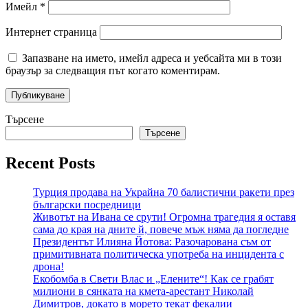
Имейл
*
Интернет страница
Запазване на името, имейл адреса и уебсайта ми в този
браузър за следващия път когато коментирам.
Търсене
Търсене
Recent Posts
Турция продава на Украйна 70 балистични ракети през
български посредници
Животът на Ивана се срути! Огромна трагедия я оставя
сама до края на дните й, повече мъж няма да погледне
Президентът Илияна Йотова: Разочарована съм от
примитивната политическа употреба на инцидента с
дрона!
Екобомба в Свети Влас и „Елените“! Как се грабят
милиони в сянката на кмета-арестант Николай
Димитров, докато в морето текат фекалии