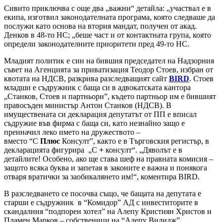
Сивито приключва с още два „важни“ детайла: „участвал е в
екипа, изготвил законодателната програма, която следваше да
послужи като основа на втория мандат, получен от акад.
Денков в 48-то НС; „беше част и от контактната група, която
определи законодателните приоритети пред 49-то НС.
Младият политик е син на бившия председател на Надзорния
съвет на Агенцията за приватизация Теодор Стоев, избран от
квотата на НДСВ, разкрива разследващият сайт
BIRD
. Стоев
младши е съдружник с баща си в адвокатската кантора
„Станков, Стоев и партньори”, където партньор им е бившият
правосъден министър Антон Станков (НДСВ). В
имуществената си декларация депутатът от ПП е вписал
съдружие във фирма с баща си, като незнайно защо е
преиначил леко името на дружеството –
вместо “С
Плюс
Консулт”, както е в Търговския регистър, в
декларацията фигурира „С
+
консулт“. „Дяволът е в
детайлите! Особено, ако ще става шеф на правната комисия –
защото всяка буква и запетая в законите е важна и понякога
отваря вратички за заобикалянето им!“, коментира BIRD.
В разследването се посочва също, че бащата на депутата е
старши е съдружник в “Комидор” АД с инвеститорите в
скандалния “подпорен хотел” на Алепу Кристиян Христов и
Пламен Марков – собственици на “Алепу Вилидж”.