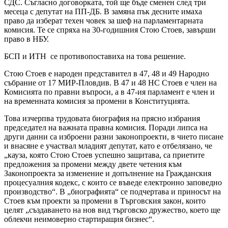
СДС. Съгласно договорката, той ще бъде сменен след три
месеца с депутат на ПП-ДБ. В замяна пък десните имаха
право да изберат техен човек за шеф на парламентарната
комисия. Те се спряха на 30-годишния Стою Стоев, завърши
право в НБУ.
БСП и ИТН се противопоставиха на това решение.
Стою Стоев е народен представител в 47, 48 и 49 Народно
събрание от 17 МИР-Пловдив. В 47 и 48 НС Стоев е член на
Комисията по правни въпроси, а в 47-ия парламент е член и
на временната комисия за промени в Конституцията.
Това изчерпва трудовата биография на прясно избрания
председател на важната правна комисия. Поради липса на
други данни са изброени разни законопроекти, в чието писане
и внасяне е участвал младият депутат, като е отбелязано, че
„кауза, която Стою Стоев успешно защитава, са приетите
предложения за промени между двете четения към
Законопроекта за изменение и допълнение на Гражданския
процесуалния кодекс, с които се въведе електронно заповедно
производство“. В „биографията“ се подчертава и приносът на
Стоев към проекти за промени в Търговския закон, които
целят „създаването на нов вид търговско дружество, което ще
облекчи неимоверно стартиращия бизнес“.