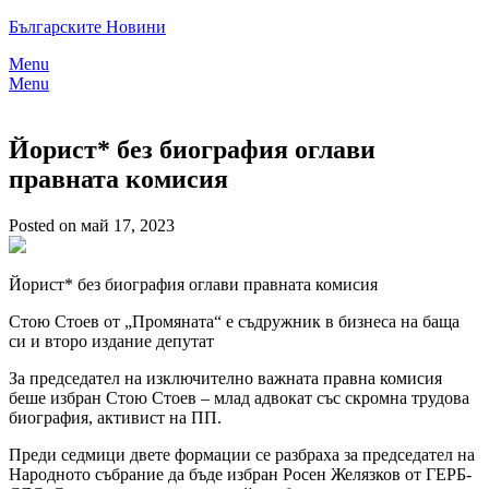
Skip
Българските Новини
to
Menu
content
Menu
Йорист* без биография оглави
правната комисия
Posted on май 17, 2023
Йорист* без биография оглави правната комисия
Стою Стоев от „Промяната“ е съдружник в бизнеса на баща
си и второ издание депутат
За председател на изключително важната правна комисия
беше избран Стою Стоев – млад адвокат със скромна трудова
биография, активист на ПП.
Преди седмици двете формации се разбраха за председател на
Народното събрание да бъде избран Росен Желязков от ГЕРБ-