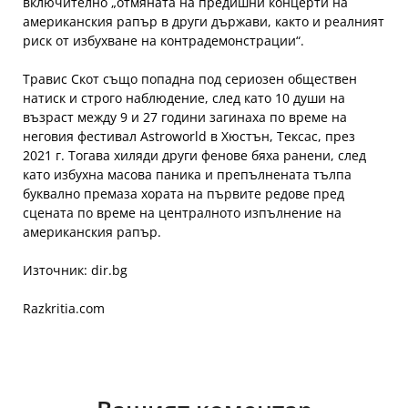
включително „отмяната на предишни концерти на
американския рапър в други държави, както и реалният
риск от избухване на контрадемонстрации“.
Травис Скот също попадна под сериозен обществен
натиск и строго наблюдение, след като 10 души на
възраст между 9 и 27 години загинаха по време на
неговия фестивал Astroworld в Хюстън, Тексас, през
2021 г. Тогава хиляди други фенове бяха ранени, след
като избухна масова паника и препълнената тълпа
буквално премаза хората на първите редове пред
сцената по време на централното изпълнение на
американския рапър.
Източник: dir.bg
Razkritia.com