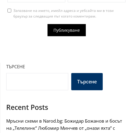
Запазване на името, имейл адреса и уебсайта ми в този
браузър за следващия път когато коментирам.
ТЪРСЕНЕ
Търсене
Recent Posts
Мръсни схеми в Narod.bg: Божидар Божанов и босът
на „Телелинк” Любомир Минчев от „онази яхта” с