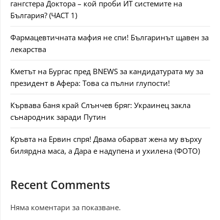
гангстера Доктора – кой проби ИТ системите на
България? (ЧАСТ 1)
Фармацевтичната мафия не спи! Българинът щавен за
лекарства
Кметът на Бургас пред BNEWS за кандидатурата му за
президент в Афера: Това са пълни глупости!
Кървава баня край Слънчев бряг: Украинец закла
сънародник заради Путин
Кръвта на Ервин спря! Двама обарват жена му върху
билярдна маса, а Дара е надупена и ухилена (ФОТО)
Recent Comments
Няма коментари за показване.