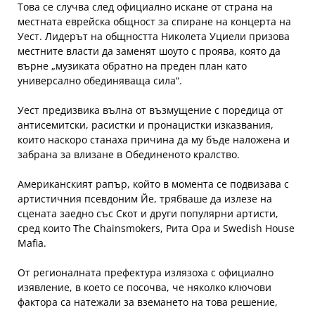
Това се случва след официално искане от страна на
местната еврейска общност за спиране на концерта на
Уест. Лидерът на общността Николета Уциели призова
местните власти да заменят шоуто с проява, която да
върне „музиката обратно на преден план като
универсално обединяваща сила“.
Уест предизвика вълна от възмущение с поредица от
антисемитски, расистки и пронацистки изказвания,
които наскоро станаха причина да му бъде наложена и
забрана за влизане в Обединеното кралство.
Американският рапър, който в момента се подвизава с
артистичния псевдоним Йе, трябваше да излезе на
сцената заедно със Скот и други популярни артисти,
сред които The Chainsmokers, Рита Ора и Swedish House
Mafia.
От регионалната префектура излязоха с официално
изявление, в което се посочва, че няколко ключови
фактора са натежали за вземането на това решение,