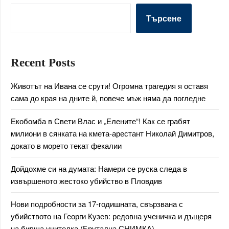
Търсене
Recent Posts
Животът на Ивана се срути! Огромна трагедия я оставя
сама до края на дните й, повече мъж няма да погледне
Екобомба в Свети Влас и „Елените“! Как се грабят
милиони в сянката на кмета-арестант Николай Димитров,
докато в морето текат фекалии
Дойдохме си на думата: Намери се руска следа в
извършеното жестоко убийство в Пловдив
Нови подробности за 17-годишната, свързвана с
убийството на Георги Кузев: редовна ученичка и дъщеря
на бивша учителка (Брутална СНИМКА)