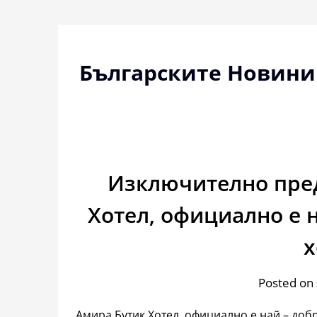
Skip
to
content
Българските Новини
Изключително пред
Хотел, официално е 
х
Posted on
Амира Бутик Хотел, официално е най – добр