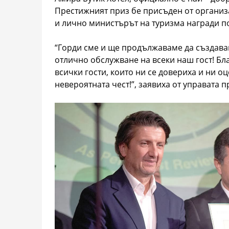
Престижният приз бе присъден от организат
и лично министърът на туризма награди п
“Горди сме и ще продължаваме да създав
отлично обслужване на всеки наш гост! Бл
всички гости, които ни се довериха и ни оце
невероятната чест!”, заявиха от управата 