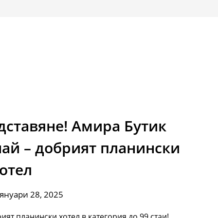
ставяне! Амира Бутик
най – добрият планински
отел
 януари 28, 2025
ият планински хотел в категория до 99 стаи!