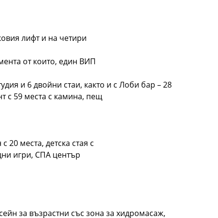
овия лифт и на четири
мента от които, един ВИП
удия и 6 двойни стаи, както и с Лоби бар – 28
т с 59 места с камина, пещ
с 20 места, детска cтая с
дни игри, СПА център
асейн за възрастни със зона зa хидромасаж,