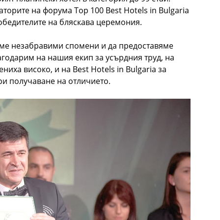
орите на форума Top 100 Best Hotels in Bulgaria
обедителите на бляскава церемония.
аме незабравими спомени и да предоставямe
агодарим на нашия екип за усърдния труд, на
ниха високо, и на Best Hotels in Bulgaria за
при получаване на отличието.