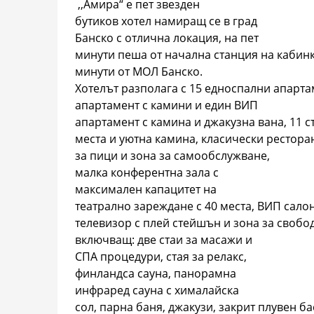
,,Амира“ е пет звезден
бутиков хотел намиращ се в град
Банско с отлична локация, на пет
минути пеша от начална станция на кабинк
минути от МОЛ Банско.
Хотелът разполага с 15 едноспални апарта
апартамент с камини и един ВИП
апартамент с камина и джакузна вана, 11 ст
места и yютна камина, класически ресторан
за пици и зона за самообслужване,
малка конферентна зала с
максимален капацитет на
театрално зареждане с 40 места, ВИП салон 
телевизор с плей стейшън и зона за свобо
включващ: две стаи за масажи и
СПА процедури, стая за релакс,
финландса сауна, панорамна
инфраред сауна с хималайска
сол, парна баня, джакузи, закрит плувен б