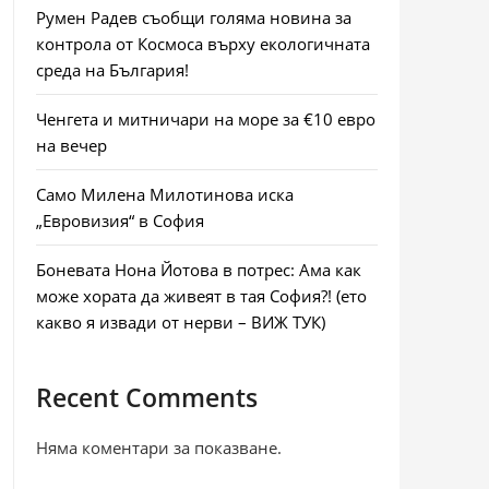
Румен Радев съобщи голяма новина за
контрола от Космоса върху екологичната
среда на България!
Ченгета и митничари на море за €10 евро
на вечер
Само Милена Милотинова иска
„Евровизия“ в София
Боневата Нона Йотова в потрес: Ама как
може хората да живеят в тая София?! (ето
какво я извади от нерви – ВИЖ ТУК)
Recent Comments
Няма коментари за показване.