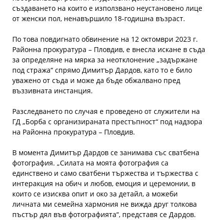
създаването на които е използвано неустановено лице
от женски пол, ненавършило 18-годишна възраст.
По това повдигнато обвинение на 12 октомври 2023 г.
Районна прокуратура – Пловдив, е внесла искане в съда
за определяне на мярка за неотклонение „задържане
под стража“ спрямо Димитър Дардов, като то е било
уважено от съда и може да бъде обжалвано пред
въззивната инстанция.
Разследването по случая е проведено от служители на
ГД „Борба с организираната престъпност“ под надзора
на Районна прокуратура – Пловдив.
В момента Димитър Дардов се занимава със сватбена
фотография. „Силата на моята фотография са
единствено и само сватбени тържества и тържества с
интеракция на обич и любов, емоция и церемонии, в
които се изисква опит и око за детайл, а можеби
личната ми семейна хармония не вижда друг толкова
пъстър дял във фотографията“, представя се Дардов.