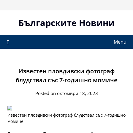
Skip
to
content
Българските Новини
Menu
Известен пловдивски фотограф
блудствал със 7-годишно момиче
Posted on октомври 18, 2023
Известен пловдивски фотограф блудствал със 7-годишно
момиче