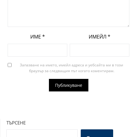
ИМЕ
*
ИМЕЙЛ
*
Запазване на името, имейл адреса и уебсайта ми в този
браузър за следващия път когато коментирам.
ТЪРСЕНЕ