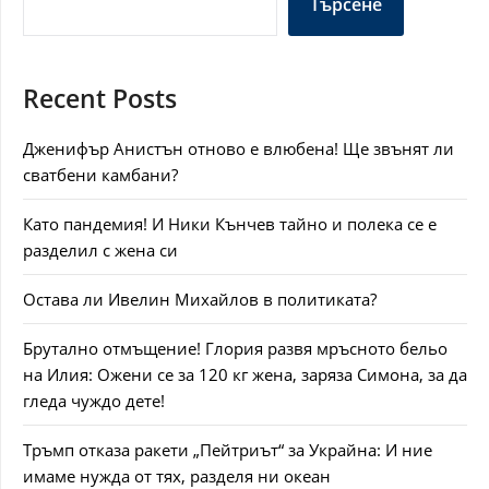
Търсене
Recent Posts
Дженифър Анистън отново е влюбена! Ще звънят ли
сватбени камбани?
Като пандемия! И Ники Кънчев тайно и полека се е
разделил с жена си
Остава ли Ивелин Михайлов в политиката?
Брутално отмъщение! Глория развя мръсното бельо
на Илия: Ожени се за 120 кг жена, заряза Симона, за да
гледа чуждо дете!
Тръмп отказа ракети „Пейтриът“ за Украйна: И ние
имаме нужда от тях, разделя ни океан