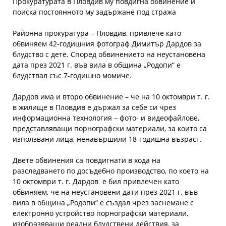
Прокуратурата в Пловдив му повдигна обвинение и
поиска постоянното му задържане под стража
Районна прокуратура – Пловдив, привлече като
обвиняем 42-годишния фотограф Димитър Дардов за
блудство с дете. Според обвинението на неустановена
дата през 2021 г. във вила в община „Родопи“ е
блудствал със 7-годишно момиче.
Дардов има и второ обвинение – че на 10 октомври т. г.
в жилище в Пловдив е държал за себе си чрез
информационна технология – фото- и видеофайлове,
представляващи порнографски материали, за които са
използвани лица, ненавършили 18-годишна възраст.
Двете обвинения са повдигнати в хода на
разследването по досъдебно производство, по което на
10 октомври т. г. Дардов е бил привлечен като
обвиняем, че на неустановени дати през 2021 г. във
вила в община „Родопи“ е създал чрез заснемане с
електронно устройство порнографски материали,
изобразяващи реални блудствени действия, за