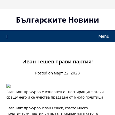
Skip
to
content
Българските Новини
Menu
Иван Гешев прави партия!
Posted on март 22, 2023
Главният прокурор е изнервен от неспиращите атаки
срещу него и се чувства предаден от много политици
Главният прокурор Иван Гешев, когото много
политически партии си правят кампанията като го