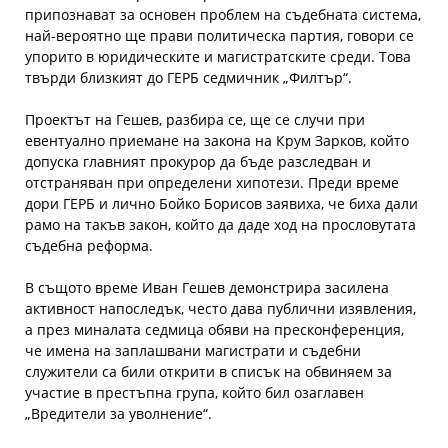
припознават за основен проблем на съдебната система,
най-вероятно ще прави политическа партия, говори се
упорито в юридическите и магистратските среди. Това
твърди близкият до ГЕРБ седмичник „Филтър“.
Проектът на Гешев, разбира се, ще се случи при
евентуално приемане на закона на Крум Зарков, който
допуска главният прокурор да бъде разследван и
отстраняван при определени хипотези. Преди време
дори ГЕРБ и лично Бойко Борисов заявиха, че биха дали
рамо на такъв закон, който да даде ход на прословутата
съдебна реформа.
В същото време Иван Гешев демонстрира засилена
активност напоследък, често дава публични изявления,
а през миналата седмица обяви на пресконференция,
че имена на заплашвани магистрати и съдебни
служители са били открити в списък на обвиняем за
участие в престъпна група, който бил озаглавен
„Вредители за уволнение“.