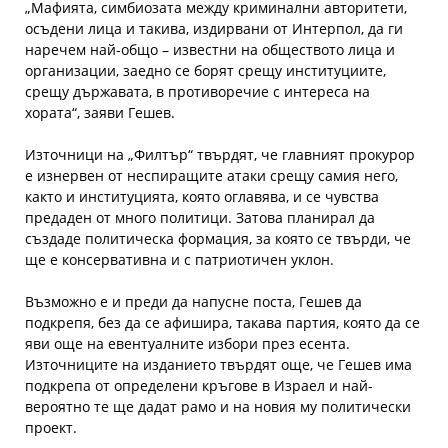
„Мафията, симбиозата между криминални авторитети,
осъдени лица и такива, издирвани от Интерпол, да ги
наречем най-общо – известни на обществото лица и
организации, заедно се борят срещу институциите,
срещу държавата, в противоречие с интереса на
хората“, заяви Гешев.
Източници на „Филтър“ твърдят, че главният прокурор
е изнервен от неспиращите атаки срещу самия него,
както и институцията, която оглавява, и се чувства
предаден от много политици. Затова планирал да
създаде политическа формация, за която се твърди, че
ще е консервативна и с патриотичен уклон.
Възможно е и преди да напусне поста, Гешев да
подкрепя, без да се афишира, такава партия, която да се
яви още на евентуалните избори през есента.
Източниците на изданието твърдят още, че Гешев има
подкрепа от определени кръгове в Израел и най-
вероятно те ще дадат рамо и на новия му политически
проект.