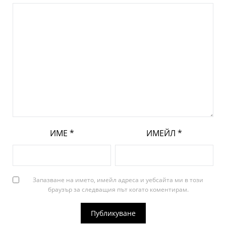
ИМЕ
*
ИМЕЙЛ
*
Запазване на името, имейл адреса и уебсайта ми в този
браузър за следващия път когато коментирам.