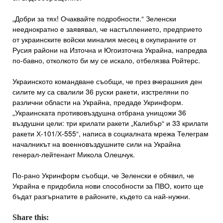
„Добри за тях! Очаквайте подробности.“ Зеленски
нееднократно е заявявал, че настъплението, предприето
от украинските войски миналия месец в окупираните от
Русия райони на Източна и Югоизточна Украйна, напредва
по-бавно, отколкото би му се искало, отбелязва Ройтерс.
Украинското командване съобщи, че през вчерашния ден
силите му са свалили 36 руски ракети, изстреляни по
различни области на Украйна, предаде Укринформ.
„Украинската противовъздушна отбрана унищожи 36
въздушни цели: три крилати ракети „Калибър“ и 33 крилати
ракети Х-101/Х-555“, написа в социалната мрежа Телеграм
началникът на военновъздушните сили на Украйна
генерал-лейтенант Микола Олешчук.
По-рано Укринформ съобщи, че Зеленски е обявил, че
Украйна е придобила нови способности за ПВО, които ще
бъдат разгърнатите в районите, където са най-нужни.
Share this: