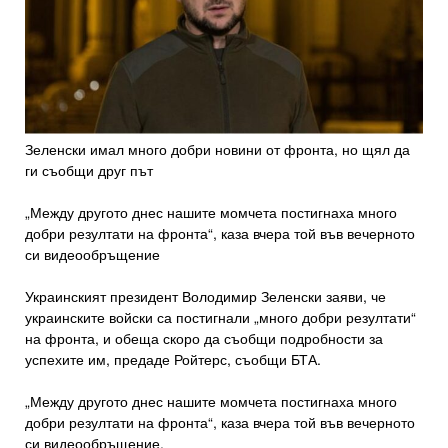
Зеленски имал много добри новини от фронта, но щял да
ги съобщи друг път
„Между другото днес нашите момчета постигнаха много
добри резултати на фронта“, каза вчера той във вечерното
си видеообръщение
Украинският президент Володимир Зеленски заяви, че
украинските войски са постигнали „много добри резултати“
на фронта, и обеща скоро да съобщи подробности за
успехите им, предаде Ройтерс, съобщи БТА.
„Между другото днес нашите момчета постигнаха много
добри резултати на фронта“, каза вчера той във вечерното
си видеообръщение.