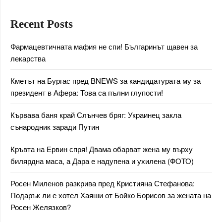
Recent Posts
Фармацевтичната мафия не спи! Българинът щавен за
лекарства
Кметът на Бургас пред BNEWS за кандидатурата му за
президент в Афера: Това са пълни глупости!
Кървава баня край Слънчев бряг: Украинец закла
сънародник заради Путин
Кръвта на Ервин спря! Двама обарват жена му върху
билярдна маса, а Дара е надупена и ухилена (ФОТО)
Росен Миленов разкрива пред Кристияна Стефанова:
Подарък ли е хотел Хаяши от Бойко Борисов за жената на
Росен Желязков?