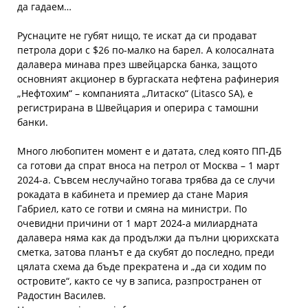
да гадаем…
Руснаците не губят нищо, те искат да си продават
петрола дори с $26 по-малко на барел. А колосалната
далавера минава през швейцарска банка, защото
основният акционер в бургаската нефтена рафинерия
„Нефтохим“ – компанията „Литаско“ (Litasco SA), е
регистрирана в Швейцария и оперира с тамошни
банки.
Много любопитен момент е и датата, след която ПП-ДБ
са готови да спрат вноса на петрол от Москва – 1 март
2024-а. Съвсем неслучайно тогава трябва да се случи
рокадата в кабинета и премиер да стане Мария
Габриел, като се готви и смяна на министри. По
очевидни причини от 1 март 2024-а милиардната
далавера няма как да продължи да пълни цюрихската
сметка, затова планът е да скубят до последно, преди
цялата схема да бъде прекратена и „да си ходим по
островите“, както се чу в записа, разпространен от
Радостин Василев.