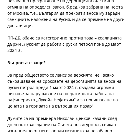
незабавно прекратяване на дерогацията (частична
отмяна на определен закон, б.ред.) за забрана на нефта
от Москва, т.е., България да прекрати вноса му заради
санкциите, наложени на Русия, и да се премине на други
доставчици.
ПП-ДБ, обаче са категорично против това – коалицията
държи „Лукойл“ да работи с руски петрол поне до март
2024-а.
Въпросът е защо?
За пред обществото се лансира версията, че „всяко
съкращаване на сроковете на дерогацията за вноса на
руски петрол преди 1 март 2024 г. създава огромни
рискове за нарушаване на оперативната работа на
рафинерията „Лукойл Нефтохим“ и за повишаване на
цената на горивата на вътрешния пазар“.
Думите са на премиера Николай Денков, казани след
днешното заседание на Съвета по сигурност, свикан
извънредно от него заради искането за незабавно