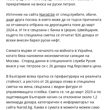
прекратяване на вноса на руски петрол.
Източник на сайта
Narod.bg
от спецслужбите, обаче,
даде друга посока, в която може да се търси причината
за отчаяната отбрана на дерогацията поне до март
2024-а. И тя е свързана с банка в Цюрих, Швейцария,
където по специална сметка се отчитат $26 долара от
всеки внесен барел руски нефт.
Схемата върви от началото на войната в Украйна,
когато бяха наложени икономически санкции на
Москва. Според данни в специалните служби Русия
внася у нас петрола си с 26 долара под борсовата цена.
В България всяка пратка се префактурира на реалната
стойност, а рестото от 26 долара отива в специална
сметка на жена, свързана с видни фигури от
управляващата сглобка. Смята се, че до март 2023-а по
ощетяващия България начин са отклонени около 1,2
милиарда долара, категоричен е информаторът на
сайта Narod.bg. Каква е сумата в момента можем само