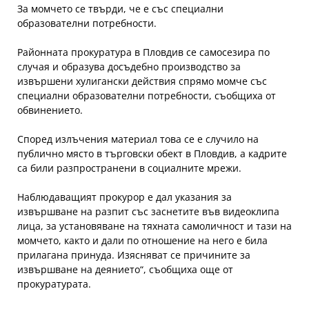
За момчето се твърди, че е със специални
образователни потребности.
Районната прокуратура в Пловдив се самосезира по
случая и образува досъдебно производство за
извършени хулигански действия спрямо момче със
специални образователни потребности, съобщиха от
обвинението.
Според излъчения материал това се е случило на
публично място в търговски обект в Пловдив, а кадрите
са били разпространени в социалните мрежи.
Наблюдаващият прокурор е дал указания за
извършване на разпит със заснетите във видеоклипа
лица, за установяване на тяхната самоличност и тази на
момчето, както и дали по отношение на него е била
прилагана принуда. Изясняват се причините за
извършване на деянието“, съобщиха още от
прокуратурата.