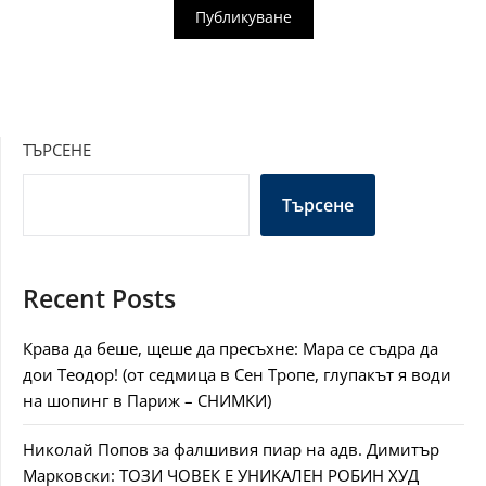
ТЪРСЕНЕ
Търсене
Recent Posts
Крава да беше, щеше да пресъхне: Мара се съдра да
дои Теодор! (от седмица в Сен Тропе, глупакът я води
на шопинг в Париж – СНИМКИ)
Николай Попов за фалшивия пиар на адв. Димитър
Марковски: ТОЗИ ЧОВЕК Е УНИКАЛЕН РОБИН ХУД