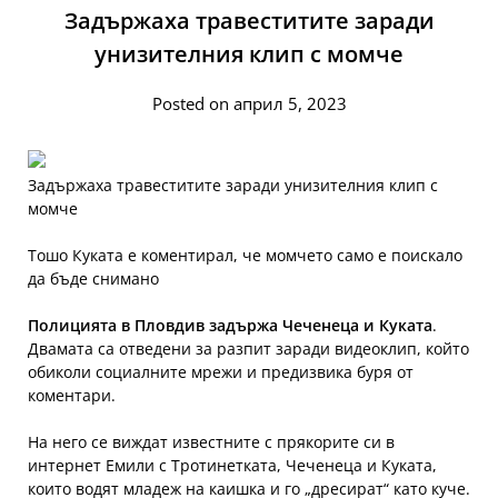
Задържаха травеститите заради
унизителния клип с момче
Posted on април 5, 2023
Задържаха травеститите заради унизителния клип с
момче
Тошо Куката е коментирал, че момчето само е поискало
да бъде снимано
Полицията в Пловдив задържа Чеченеца и Куката
.
Двамата са отведени за разпит заради видеоклип, който
обиколи социалните мрежи и предизвика буря от
коментари.
На него се виждат известните с прякорите си в
интернет Емили с Тротинетката, Чеченеца и Куката,
които водят младеж на каишка и го „дресират“ като куче.