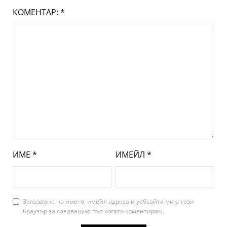
КОМЕНТАР:
*
ИМЕ
*
ИМЕЙЛ
*
Запазване на името, имейл адреса и уебсайта ми в този
браузър за следващия път когато коментирам.