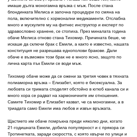
имаше дълга моногамна връзка с мъж. После стана
блондинката Мелиса и започна процедури по смяна на
пола, включително с хормонални медикаменти. Отслабна
много и мускулите му на фитнес инструктор и експерт по
здравословно хранене, се стопиха. През миналата година
обаче Мелиса отново стана Тихомир. Причината беше, че
искаше да сключи брак с Емили, а както е известно, нашата
конституция не разрешава еднополови бракове. Дали
обаче е възможен този брак не е много ясно, защото по
лична карта пък Емили се води мъж.
Тихомир обаче може да се ожени за третия човек в тяхната
полиаморна връзка – Елизабет, която е бисексуална. За
любовта си тримата споделят обстойно в ютюб канала си и
много хора се радват на хармоничните им отношения.
Самите Тихомир и Елизабет казват, че са моногамни, а в
триадата само Емили има любов и извън връзката.
Щастието им обаче помръкна преди няколко дни, когато
21-годишната Емили, добила популярност и с прякора си
Тротинетката, заради скоростта, с която хвърчи по улици и