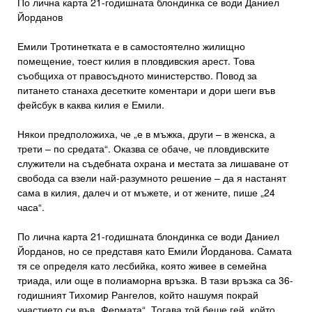
По лична карта 21-годишната блондинка се води Даниел
Йорданов
Емили Тротинетката е в самостоятелно жилищно
помещение, тоест килия в пловдивския арест. Това
съобщиха от правосъдното министерство. Повод за
питането станаха десетките коментари и дори шеги във
фейсбук в каква килия е Емили.
Някои предположиха, че „е в мъжка, други – в женска, а
трети – по средата“. Оказва се обаче, че пловдивските
служители на съдебната охрана и местата за лишаване от
свобода са взели най-разумното решение – да я настанят
сама в килия, далеч и от мъжете, и от жените, пише „24
часа“.
По лична карта 21-годишната блондинка се води Даниел
Йорданов, но се представя като Емили Йорданова. Самата
тя се определя като лесбийка, която живее в семейна
триада, или още в полиаморна връзка. В тази връзка са 36-
годишният Тихомир Рангелов, който нашумя покрай
участието си във „Фермата“. Тогава той беше гей, който