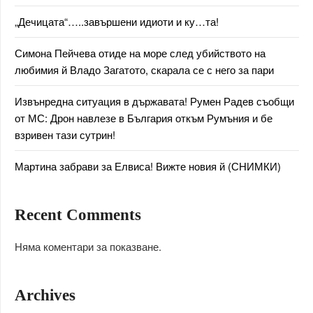
„Дечицата“…..завършени идиоти и ку…та!
Симона Пейчева отиде на море след убийството на
любимия й Владо Загатото, скарала се с него за пари
Извънредна ситуация в държавата! Румен Радев съобщи
от МС: Дрон навлезе в България откъм Румъния и бе
взривен тази сутрин!
Мартина забрави за Елвиса! Вижте новия й (СНИМКИ)
Recent Comments
Няма коментари за показване.
Archives