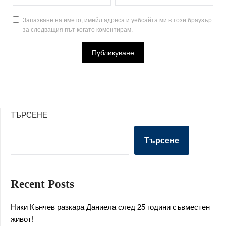
Запазване на името, имейл адреса и уебсайта ми в този браузър
за следващия път когато коментирам.
ТЪРСЕНЕ
Търсене
Recent Posts
Ники Кънчев разкара Даниела след 25 години съвместен
живот!