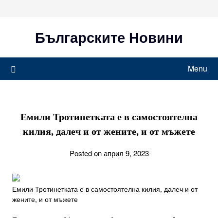
Skip
to
content
Българските Новини
Menu
Емили Тротинетката е в самостоятелна
килия, далеч и от жените, и от мъжете
Posted on април 9, 2023
Емили Тротинетката е в самостоятелна килия, далеч и от
жените, и от мъжете