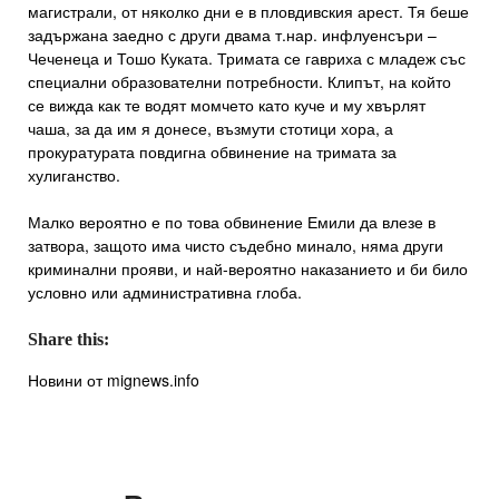
магистрали, от няколко дни е в пловдивския арест. Тя беше
задържана заедно с други двама т.нар. инфлуенсъри –
Чеченеца и Тошо Куката. Тримата се гавриха с младеж със
специални образователни потребности. Клипът, на който
се вижда как те водят момчето като куче и му хвърлят
чаша, за да им я донесе, възмути стотици хора, а
прокуратурата повдигна обвинение на тримата за
хулиганство.
Малко вероятно е по това обвинение Емили да влезе в
затвора, защото има чисто съдебно минало, няма други
криминални прояви, и най-вероятно наказанието и би било
условно или административна глоба.
Share this:
Новини от mignews.info