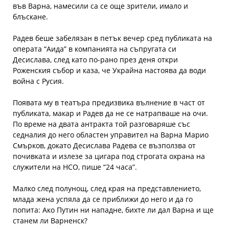
във Варна, намесили са се още зрители, имало и
блъскане.
Радев беше забелязан в петък вечер сред публиката на
операта “Аида” в компанията на съпругата си
Десислава, след като по-рано през деня откри
Роженския събор и каза, че Украйна настоява да води
война с Русия.
Появата му в театъра предизвика вълнение в част от
публиката, макар и Радев да не се натрапваше на очи.
По време на двата антракта той разговаряше със
седналия до него областен управител на Варна Марио
Смърков, докато Десислава Радева се възползва от
почивката и излезе за цигара под строгата охрана на
служители на НСО, пише “24 часа”.
Малко след полунощ, след края на представлението,
млада жена успяла да се приближи до него и да го
попита: Ако Путин ни нападне, бихте ли дал Варна и ще
станем ли Варненск?