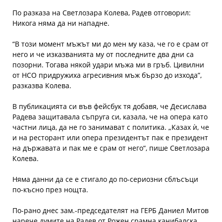
По разказа на Светлозара Колева, Радев отговорил:
Никога няма да ни нападне.
“В този момент мъжът ми до мен му каза, че го е срам от
него и че изказванията му от последните два дни са
позорни. Тогава някой удари мъжа ми в гръб. Цивилни
от НСО придружиха агресивния мъж бързо до изхода”,
разказва Колева.
В публикацията си във фейсбук тя добавя, че Десислава
Радева защитавала съпруга си, казала, че на опера като
частни лица, да не го занимават с политика. „Казах ѝ, че
и на ресторант или опера президентът пак е президент
на държавата и пак ме е срам от него“, пише Светлозара
Колева.
Няма данни да се е стигало до по-сериозни сблъсъци
по-късно през нощта.
По-рано днес зам.-председателят на ГЕРБ Даниел Митов
нарече думите на Радев от Рожен срамна канибалска