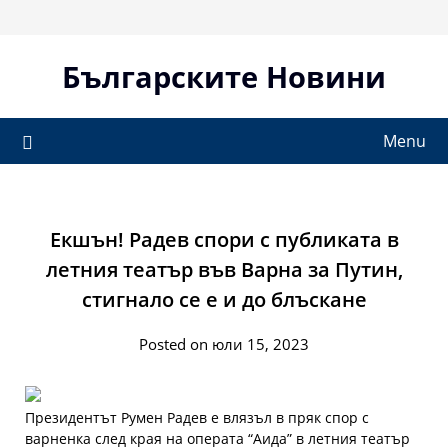
Skip
to
content
Българските Новини
Menu
Екшън! Радев спори с публиката в
летния театър във Варна за Путин,
стигнало се е и до блъскане
Posted on юли 15, 2023
Президентът Румен Радев е влязъл в пряк спор с
варненка след края на операта “Аида” в летния театър