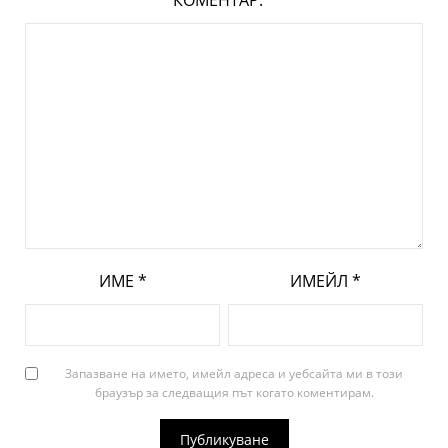
КОМЕНТАР:
*
ИМЕ
*
ИМЕЙЛ
*
Запазване на името, имейл адреса и уебсайта ми в този
браузър за следващия път когато коментирам.