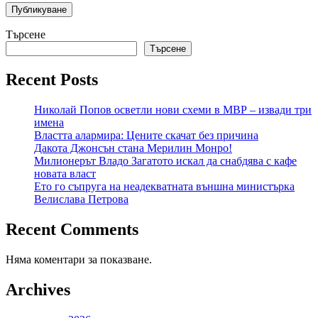
Търсене
Търсене
Recent Posts
Николай Попов осветли нови схеми в МВР – извади три
имена
Властта алармира: Цените скачат без причина
Дакота Джонсън стана Мерилин Монро!
Милионерът Владо Загатото искал да снабдява с кафе
новата власт
Ето го съпруга на неадекватната външна министърка
Велислава Петрова
Recent Comments
Няма коментари за показване.
Archives