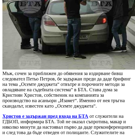
Мъж, сочен за приближен до обявения за издирване бивш
следовател Петьо Петров, бе задържан преди да даде брифинг
на тема „Осемте джуджета“ отвътре и порочните методи за
овладяване на съдебната система“ в БТА. Става дума за
Кристиян Христов, собственик на компанията за
производство на асаньори „Изамет“. Именно от нея тръгна
скандалът, известен като ,,Осемте джуджета“.
Христов е задържан пред входа на БТА
от служители на
ГДБОП, информира БТА. Той не оказал съпротива, макар и
няколко минути да настоявал първо да даде преконференцията
и след това да бъде отведен от полицаите. Служителите на