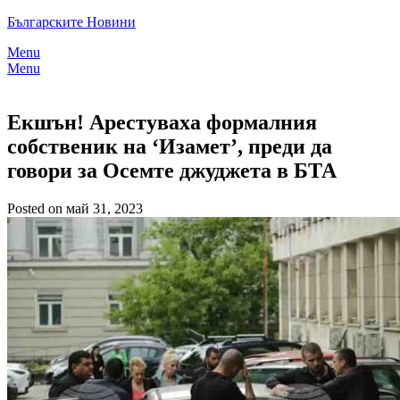
Skip
Българските Новини
to
Menu
content
Menu
Екшън! Арестуваха формалния
собственик на ‘Изамет’, преди да
говори за Осемте джуджета в БТА
Posted on май 31, 2023