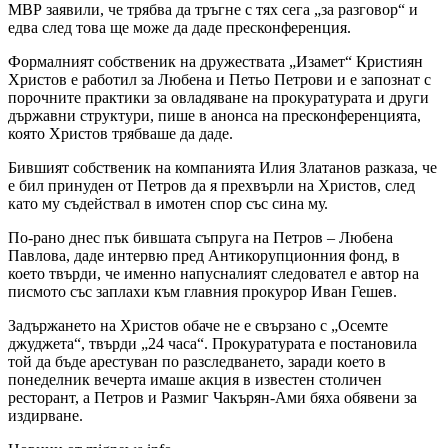
МВР заявили, че трябва да тръгне с тях сега „за разговор“ и
едва след това ще може да даде пресконференция.
Формалният собственик на дружествата „Изамет“ Кристиян
Христов е работил за Любена и Петьо Петрови и е запознат с
порочните практики за овладяване на прокуратурата и други
държавни структури, пише в анонса на пресконференцията,
която Христов трябваше да даде.
Бившият собственик на компанията Илия Златанов разказа, че
е бил принуден от Петров да я прехвърли на Христов, след
като му съдействал в имотен спор със сина му.
По-рано днес пък бившата съпруга на Петров – Любена
Павлова, даде интервю пред Антикорупционния фонд, в
което твърди, че именно напусналият следовател е автор на
писмото със заплахи към главния прокурор Иван Гешев.
Задържането на Христов обаче не е свързано с „Осемте
джуджета“, твърди „24 часа“. Прокуратурата е постановила
той да бъде арестуван по разследването, заради което в
понеделник вечерта имаше акция в известен столичен
ресторант, а Петров и Размиг Чакърян-Ами бяха обявени за
издирване.