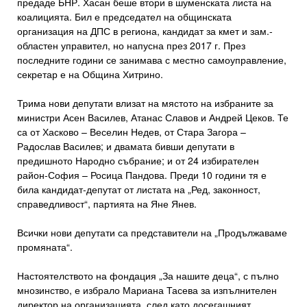
предаде БНР. Хасан беше втори в шуменската листа на
коалицията. Бил е председател на общинската
организация на ДПС в региона, кандидат за кмет и зам.-
областен управител, но напусна през 2017 г. През
последните години се занимава с местно самоуправление,
секретар е на Община Хитрино.
Трима нови депутати влизат на мястото на избраните за
министри Асен Василев, Атанас Славов и Андрей Цеков. Те
са от Хасково – Веселин Недев, от Стара Загора –
Радослав Василев; и двамата бивши депутати в
предишното Народно събрание; и от 24 избирателен
район-София – Росица Пандова. Преди 10 години тя е
била кандидат-депутат от листата на „Ред, законност,
справедливост“, партията на Яне Янев.
Всички нови депутати са представители на „Продължаваме
промяната“.
Настоятелството на фондация „За нашите деца“, с пълно
мнозинство, е избрало Мариана Тасева за изпълнителен
директор на организацията, след като досегашният