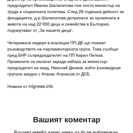
председател Иванка Шалапатова пое поста министър на
труда и социалната политика. След 26-годишна дейност за
фондацията, д-р Шалапатова допринесе за промяната в
живота на над 22 000 деца и семейства в България,
подчертават от „За нашите деца“.
Четиримата лидери в коалиция ПП-ДБ ще поемат
ръководството на парламентарната група. Това съобщи
пред БНР съпредседателят на ПП Кирил Петков.
Промените се налагат заради избора за министър-
председател на акад. Николай Денков, който ръководеше
групата заедно с Атанас Атанасов от ДСБ.
Новини от mignews.info
Вашият коментар
Вашият имейл адрес няма да бъде публикуван.