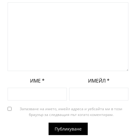
ИМЕ
*
ИМЕЙЛ
*
Запазване на името, имейл адреса и уебсайта ми в този
браузър за следващия път когато коментирам.