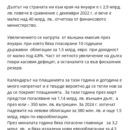
Дългът на страната ни към края на януари е с 2,9 млрд.
лв. повече в сравнение с декември 2022 г. и вече е
малко над 40 млрд. лв., отчетоха от финансовото
министерство.
Увеличението се натрупа от външна емисия през
януари, при която бяха пласирани 10-годишни
държавни облигации за 1,5 млрд. евро при доходност
от малко под 4,8%. Част от нетното увеличение на дълга
покри касовия дефицит, а останалите са във фискалния
резерв.
Календарът на плащанията за тази година и догодина е
много напрегнат и е твърде вероятно да се тегли нов за
да се покрият плащанията. За тази година през март
предстои погасяване на 1,14 млрд. лв. външен дълг, а
през юли – 350 млн. лв. вътрешен. За 2024 г. изтичат
падежите на левови облигации за 380 млн. лв. и още 1,5
млрд. евро по еврооблигации.
През миналата година бяха погасени главници за 3,2
млрд. лв. и бяха издадени нови еврооблигации за 4,3