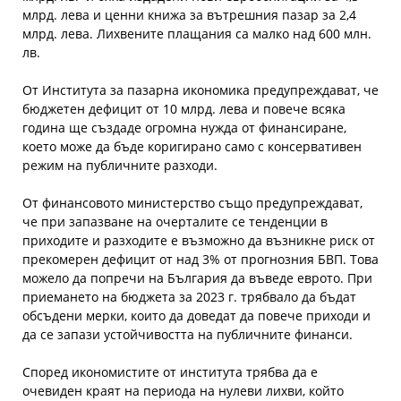
млрд. лева и ценни книжа за вътрешния пазар за 2,4
млрд. лева. Лихвените плащания са малко над 600 млн.
лв.
От Института за пазарна икономика предупреждават, че
бюджетен дефицит от 10 млрд. лева и повече всяка
година ще създаде огромна нужда от финансиране,
което може да бъде коригирано само с консервативен
режим на публичните разходи.
От финансовото министерство също предупреждават,
че при запазване на очерталите се тенденции в
приходите и разходите е възможно да възникне риск от
прекомерен дефицит от над 3% от прогнозния БВП. Това
можело да попречи на България да въведе еврото. При
приемането на бюджета за 2023 г. трябвало да бъдат
обсъдени мерки, които да доведат да повече приходи и
да се запази устойчивостта на публичните финанси.
Според икономистите от института трябва да е
очевиден краят на периода на нулеви лихви, който