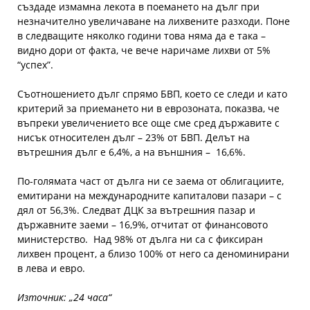
създаде измамна лекота в поемането на дълг при
незначително увеличаване на лихвените разходи. Поне
в следващите няколко години това няма да е така –
видно дори от факта, че вече наричаме лихви от 5%
“успех”.
Съотношението дълг спрямо БВП, което се следи и като
критерий за приемането ни в еврозоната, показва, че
въпреки увеличението все още сме сред държавите с
нисък относителен дълг – 23% от БВП. Делът на
вътрешния дълг е 6,4%, а на външния – 16,6%.
По-голямата част от дълга ни се заема от облигациите,
емитирани на международните капиталови пазари – с
дял от 56,3%. Следват ДЦК за вътрешния пазар и
държавните заеми – 16,9%, отчитат от финансовото
министерство. Над 98% от дълга ни са с фиксиран
лихвен процент, а близо 100% от него са деноминирани
в лева и евро.
Източник: „24 часа“