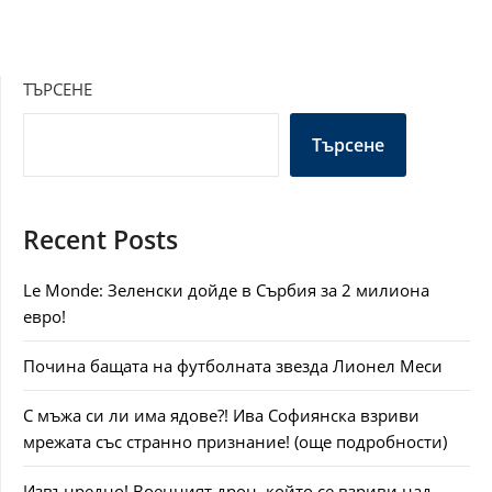
ТЪРСЕНЕ
Търсене
Recent Posts
Le Monde: Зеленски дойде в Сърбия за 2 милиона
евро!
Почина бащата на футболната звезда Лионел Меси
С мъжа си ли има ядове?! Ива Софиянска взриви
мрежата със странно признание! (още подробности)
Извънредно! Военният дрон, който се взриви над