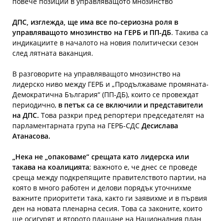
повече позиции в управляващото мнозинство
ДПС, изглежда, ще има все по-сериозна роля в
управляващото мнозинство на ГЕРБ и ПП-ДБ
. Такива са
индикациите в началото на новия политически сезон
след лятната ваканция.
В разговорите на управляващото мнозинство на
лидерско ниво между ГЕРБ и „Продължаваме промяната-
Демократична България“ (ПП-ДБ), които се провеждат
периодично,
в петък са се включили и представители
на ДПС.
Това разкри пред репортери председателят на
парламентарната група на ГЕРБ-СДС
Десислава
Атанасова.
„Нека не „опаковаме“ срещата като лидерска или
такава на коалицията
; важното е, че днес се проведе
среща между подкрепящите правителството партии, на
която в много работен и делови порядък уточнихме
важните приоритети така, както ги заявихме и в първия
ден на новата пленарна сесия. Това са законите, които
ще осигурят и второто плащане на Националния план