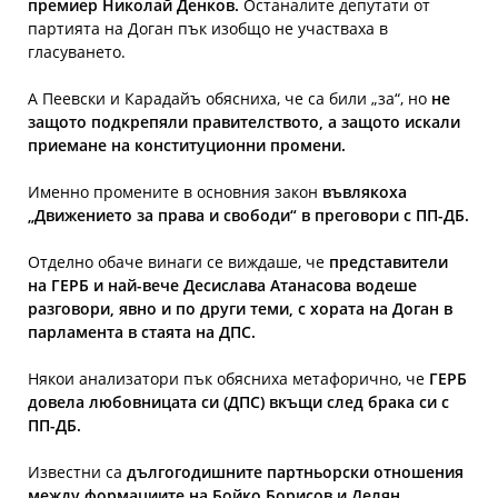
премиер Николай Денков.
Останалите депутати от
партията на Доган пък изобщо не участваха в
гласуването.
А Пеевски и Карадайъ обясниха, че са били „за“, но
не
защото подкрепяли правителството, а защото искали
приемане на конституционни промени.
Именно промените в основния закон
въвлякоха
„Движението за права и свободи“ в преговори с ПП-ДБ.
Отделно обаче винаги се виждаше, че
представители
на ГЕРБ и най-вече Десислава Атанасова водеше
разговори, явно и по други теми, с хората на Доган в
парламента в стаята на ДПС.
Някои анализатори пък обясниха метафорично, че
ГЕРБ
довела любовницата си (ДПС) вкъщи след брака си с
ПП-ДБ.
Известни са
дългогодишните партньорски отношения
между формациите на Бойко Борисов и Делян