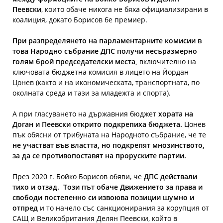
Пеевски
, които обаче никога не бяха официализирани в
коалиция, докато Борисов бе премиер.
При разпределянето на парламентарните комисии в
това Народно събрание ДПС получи несъразмерно
голям брой председателски места,
включително на
ключовата бюджетна комисия в лицето на Йордан
Цонев (както и на икономическата, транспортната, по
околната среда и тази за младежта и спорта).
А при гласуването на държавния бюджет
хората на
Доган и Пеевски открито подкрепиха бюджета.
Цонев
пък обясни от трибуната на Народното събрание, че те
не участват във властта, но подкрепят мнозинството,
за да се противопоставят на проруските партии.
През 2020 г. Бойко Борисов обяви, че
ДПС действали
тихо и отзад. Този път обаче Движението за права и
свободи постепенно си извоюва позиции шумно и
отпред
и то начело със санкционирания за корупция от
САЩ и Великобритания Делян Пеевски, който в