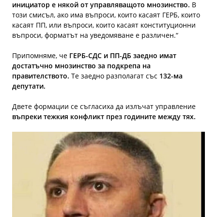
инициатор е някой от управляващото мнозинство.
В
този смисъл, ако има въпроси, които касаят ГЕРБ, които
касаят ПП, или въпроси, които касаят конституционни
въпроси, форматът на уведомяване е различен.“
Припомняме, че
ГЕРБ-СДС и ПП-ДБ заедно имат
достатъчно мнозинство за подкрепа на
правителството.
Те заедно разполагат със
132-ма
депутати.
Двете формации се съгласиха да излъчат управление
въпреки тежкия конфликт през годините между тях.