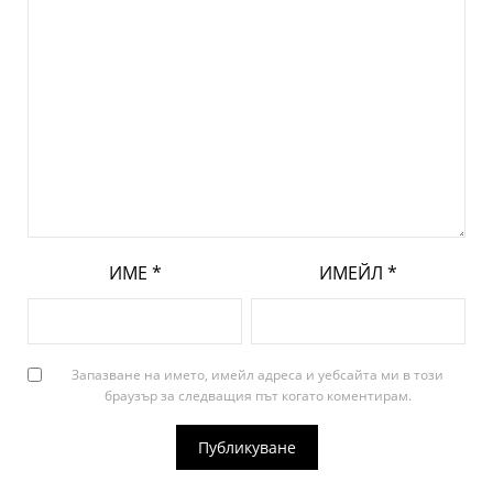
ИМЕ
*
ИМЕЙЛ
*
Запазване на името, имейл адреса и уебсайта ми в този
браузър за следващия път когато коментирам.