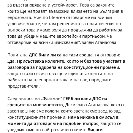
за възстановяване и устойчивост. Това са законите,
които ще направят възможни влизането на България в
еврозоната. Ние по Шенген отговаряме на всички
условия; знаете, че там решенията са политически, но
въпреки това имаме воля да продължим да работим за
това да убедим нашите европейски партньори, че
отговаряме на всички изисквания“, заяви Атанасова.
Попитана
ДПС били ли са на тази среща
, тя отговори:
„
Да. Присъстваха колегите, които и без това участват в
разговора за подкрепа на конституционни промени
,
защото тази сесия това ще е един от акцентите на
работата на пленарната зала и на нас, народните
представители.“
След въпрос на „Флагман“
ГЕРБ ли кани ДПС на
срещите на мнозинството,
Десислава Атанасова леко се
засегна: „Ние сме колеги, които застанахме заедно зад
конституционните промени.
Няма никакъв смисъл в
момента да отговарям на подобен въпрос,
защото се
уведомяваме по най-различен начин.
Винаги