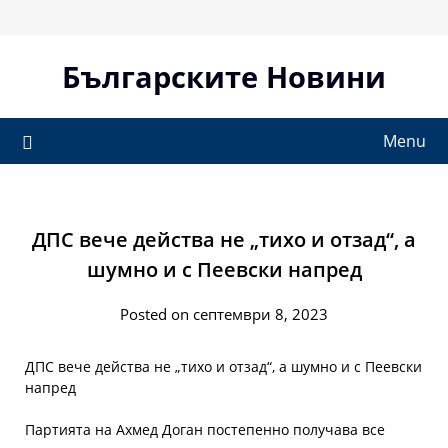
Skip
to
content
Българските Новини
Menu
ДПС вече действа не „тихо и отзад“, а
шумно и с Пеевски напред
Posted on септември 8, 2023
ДПС вече действа не „тихо и отзад“, а шумно и с Пеевски
напред
Партията на Ахмед Доган постепенно получава все