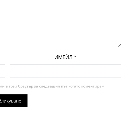
ИМЕЙЛ
*
ми в този браузър за следващия път когато коментирам.