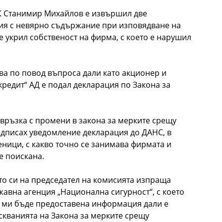
К Станимир Михайлов е извършил две
ия с невярно съдържание при изповядване на
е укрил собственост на фирма, с което е нарушил
ва по повод въпроса дали като акционер и
редит“ АД е подал декларация по Закона за
 връзка с промени в закона за мерките срещу
одписах уведомление декларация до ДАНС, в
еници, с какво точно се занимава фирмата и
е поискана.
ото си на председател на комисията изпраща
авна агенция „Национална сигурност“, с което
 ми бъде предоставена информация дали е
скванията на Закона за мерките срещу