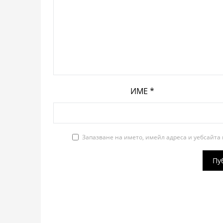
ИМЕ
*
Запазване на името, имейл адреса и уебсайта 