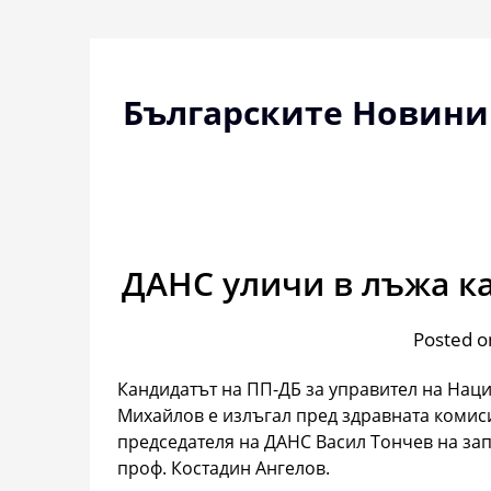
Skip
to
content
Българските Новини
ДАНС уличи в лъжа к
Posted o
Кандидатът на ПП-ДБ за управител на Нац
Михайлов е излъгал пред здравната комиси
председателя на ДАНС Васил Тончев на зап
проф. Костадин Ангелов.