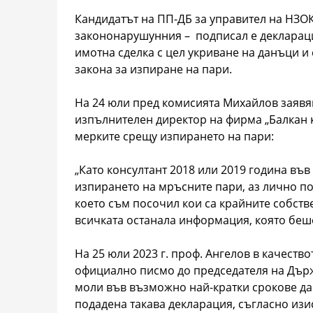
Кандидатът на ПП-ДБ за управител на НЗО
закононарушунния – подписал е декларац
имотна сделка с цел укриване на данъци и 
закона за изпиране на пари.
На 24 юли пред комисията Михайлов заявя
изпълнителен директор на фирма „Балкан к
мерките срещу изпирането на пари:
„Като консултант 2018 или 2019 година във
изпирането на мръсните пари, аз лично п
което съм посочил кои са крайните собств
всичката останала информация, която беш
На 25 юли 2023 г. проф. Ангелов в качеств
официално писмо до председателя на Държ
моли във възможно най-кратки срокове да
подадена такава декларация, съгласно изи