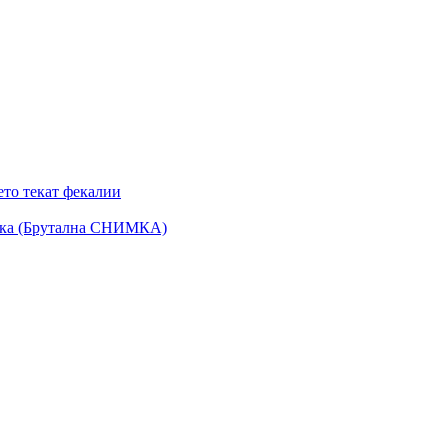
ето текат фекалии
телка (Брутална СНИМКА)