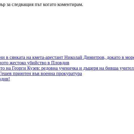
зър за следващия път когато коментирам.
ни в сянката на кмета-арестант Николай Димитров, докато в мор
еното жестоко убийство в Пловдив
ото на Георги Кузев: редовна ученичка и дъщеря на бивша учи
 Гешев приютен във военна прокуратура
вдив!