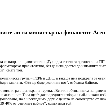
яте ли си министър на финансите Асен
а се направи правителство. „Тук идва тестът за зрелостта на ПП
реформаторско правителство, без да иска достъп до изпълнителна
и“, смята той.
 политическа група – ГЕРБ и ДПС, а така да има подкрепа за еве
 бъдат хванати. 45% ще бъде реалният вот“, отбеляза Дайнов.
вяла игра в центъра на терена. „Всички обещания са направени 
а активност. Това ще бъдат поредните избори с най-ниската из
долюбвано, но е необходимо, дори с цената на саможертва от ня
 39-40% от реалните избира“, коментира той.