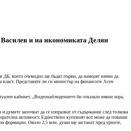
 Василев и на икономиката Делян
 и ДБ, които очевидно ще бъдат първи, да намерят начин да
та власт. Представяте ли си министър на финансите Асен
нтуален кабинет. „Видеонаблюдението би отказало някои хора,
и думите започват да се изпразват от съдържание след толкова
бирателна активност. Единствено купеният вот може да повиши
кои формации. Около 2,5 млн. души ще застанат пред урните,