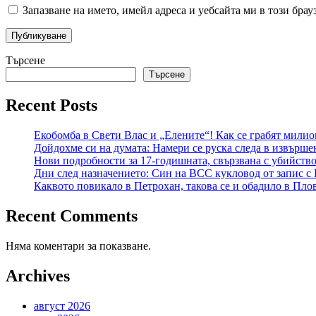
Запазване на името, имейл адреса и уебсайта ми в този брау
Търсене
Търсене
Recent Posts
Екобомба в Свети Влас и „Елените“! Как се грабят милио
Дойдохме си на думата: Намери се руска следа в извърш
Нови подробности за 17-годишната, свързвана с убийств
Дни след назначението: Син на ВСС кукловод от запис с
Каквото повикало в Петрохан, такова се и обадило в Пло
Recent Comments
Няма коментари за показване.
Archives
август 2026