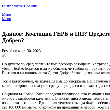
Skip
Българските Новини
to
Menu
content
Menu
Дайнов: Коалиция ГЕРБ и ПП? Представ
Добрев?
Posted on март 30, 2023
По думите му сред партиите има всеобщо разбиране, че трябва д
убедят Бойко Борисов и да му обяснят, че трябва да подкрепи 
Василев и на икономиката Делян Добрев? това ще взриви всичк
Той е категоричен, че трябва да има договорка на ПП с голяма
които по принцип гласуват срещу пари, да ги откажат, за да не
Социологът Кольо Колев определи предизборната кампания като 
много предизборни кампании. Очаквам много ниска избирателн
изборната активност. Едно правителство няма да бъде особено 
със 100 000 по-малко, отколкото на предишните избори, което е