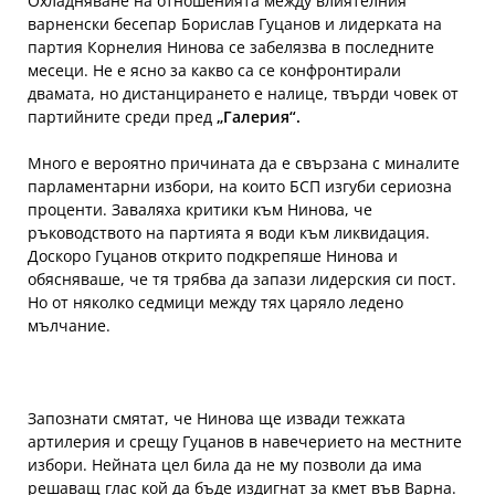
Охладняване на отношенията между влиятелния
варненски бесепар Борислав Гуцанов и лидерката на
партия Корнелия Нинова се забелязва в последните
месеци. Не е ясно за какво са се конфронтирали
двамата, но дистанцирането е налице, твърди човек от
партийните среди пред
„Галерия“.
Много е вероятно причината да е свързана с миналите
парламентарни избори, на които БСП изгуби сериозна
проценти. Заваляха критики към Нинова, че
ръководството на партията я води към ликвидация.
Доскоро Гуцанов открито подкрепяше Нинова и
обясняваше, че тя трябва да запази лидерския си пост.
Но от няколко седмици между тях царяло ледено
мълчание.
Запознати смятат, че Нинова ще извади тежката
артилерия и срещу Гуцанов в навечерието на местните
избори. Нейната цел била да не му позволи да има
решаващ глас кой да бъде издигнат за кмет във Варна.