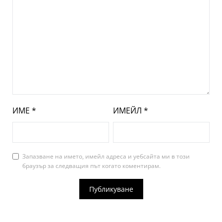
ИМЕ
*
ИМЕЙЛ
*
Запазване на името, имейл адреса и уебсайта ми в този
браузър за следващия път когато коментирам.