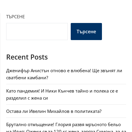
ТЪРСЕНЕ
Търсене
Recent Posts
Дженифър Анистън отново е влюбена! Ще звънят ли
сватбени камбани?
Като пандемия! И Ники Кънчев тайно и полека се е
разделил с жена си
Остава ли Ивелин Михайлов в политиката?
Брутално отмъщение! Глория развя мръсното бельо
на Илия: Ожени се за 120 кг жена, заряза Симона, за да