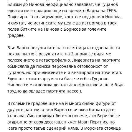
Близки до Нинова неофициално заявяват, че Гуцанов
едва ли не е подарил още на времето Варна на ГЕРБ.
Подозират го в лицемерие, когато е подкрепял Нинова,
и смятат, че истинската му цел е да изтъргува в твоя
полза битките на Нинова с Борисов за големите
градове.
Във Варна резултатите на столетницата отдавна не са
похвални, но с резултатите на 2 април се видя, че
положението е катастрофално. Лидерката на партията
обмисляла да поиска персонална отговорност от
Гуцанов, но приближените й я възпирали на този етап.
Един от техните аргументи бил, че и без Гуцанов
Нинова си е отворила достатъчно фронтове и ще ѝ бъде
трудно да овладее партията наесен.
В големите градове ще има и много силни фигури от
другите партии, а във Варна се очаква битката да е
кървава. Ляв кандидат би взел повече, ако Борисов се
отдръпне от своя досегашен кмет Иван Портних, но
сега просто такъв сценарий няма. В морската столица