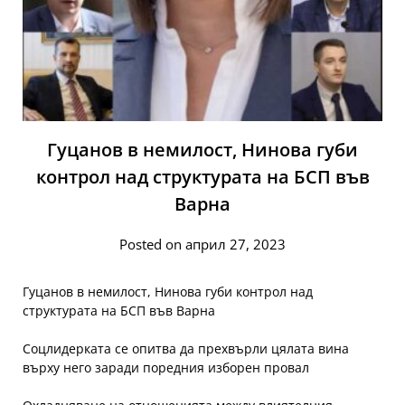
Гуцанов в немилост, Нинова губи
контрол над структурата на БСП във
Варна
Posted on април 27, 2023
Гуцанов в немилост, Нинова губи контрол над
структурата на БСП във Варна
Соцлидерката се опитва да прехвърли цялата вина
върху него заради поредния изборен провал