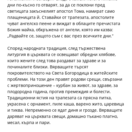
дни по-късно го отварят, за да се поклони пред
светицата закъснелият апостол Тома, намират само
плащеницата й. Ставайки от трапезата, апостолите
чуват ангелско пеене и виждат в облаците пречистата
Божия майка, обкръжена от ангели, която им казва:
„Радвайте се, защото съм с вас през всичките дни.“
Според народната традиция, след тържествена
литургия в църквата се освещават обредни хлябове,
които жените след това раздават за здраве и за
починалите близки. Вярващите търсят
покровителството на Света Богородица в житейските
проблеми. На този ден правят родови срещи, свързани
с жертвоприношение – курбан за живот, за здраве, за
плодородна година, против премеждия и болести.
Традиционни ястия на трапезата са прясна питка,
украсена с орнамент, пиле каша, варено жито, царевица
и тиква. Непременно се ядат диня и грозде. Вярващите
даряват на църквата свещи, домашно тъкано платно,
месал, кърпа и пари.