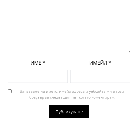
ИМЕ
*
ИМЕЙЛ
*
Запазване на името, имейл адреса и уебсайта ми в този
браузър за следващия път когато коментирам.