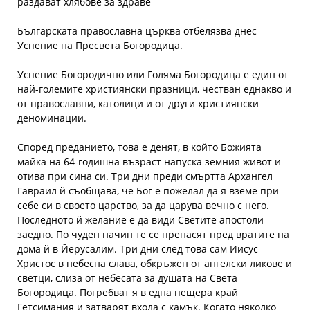
раздават хлябове за здраве
Българската православна църква отбелязва днес
Успение на Пресвета Богородица.
Успение Богородично или Голяма Богородица е един от
най-големите християнски празници, честван еднакво и
от православни, католици и от други християнски
деноминации.
Според преданието, това е денят, в който Божията
майка на 64-годишна възраст напуска земния живот и
отива при сина си. Три дни преди смъртта Архангел
Гавраил й съобщава, че Бог е пожелал да я вземе при
себе си в своето царство, за да царува вечно с него.
Последното й желание е да види Светите апостоли
заедно. По чуден начин те се пренасят пред вратите на
дома й в Йерусалим. Три дни след това сам Иисус
Христос в небесна слава, обкръжен от ангелски ликове и
светци, слиза от небесата за душата на Света
Богородица. Погребват я в една пещера край
Гетсимания и затварят входа с камък. Когато няколко