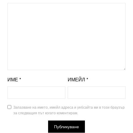
ИМЕ
*
ИМЕЙЛ
*
Запазване на името, имейл адреса и уебсайта ми в този браузър
за следващия път когато коментирам.