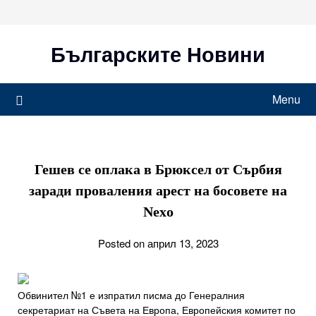
Skip
to
content
Българските Новини
Menu
Гешев се оплака в Брюксел от Сърбия
заради проваления арест на босовете на
Nexo
Posted on април 13, 2023
Обвинител №1 е изпратил писма до Генералния
секретариат на Съвета на Европа, Европейския комитет по