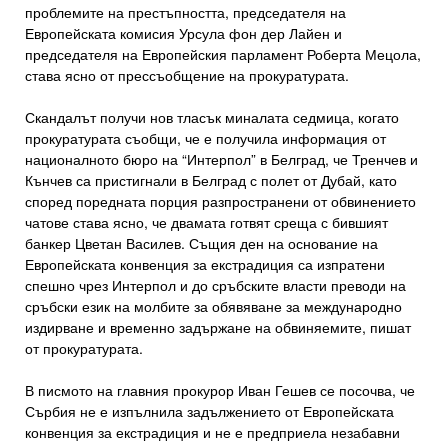
проблемите на престъпността, председателя на
Европейската комисия Урсула фон дер Лайен и
председателя на Европейския парламент Роберта Мецола,
става ясно от прессъобщение на прокуратурата.
Скандалът получи нов тласък миналата седмица, когато
прокуратурата съобщи, че е получила информация от
националното бюро на “Интерпол” в Белград, че Тренчев и
Кънчев са пристигнали в Белград с полет от Дубай, като
според поредната порция разпространени от обвинението
чатове става ясно, че двамата готвят среща с бившият
банкер Цветан Василев. Същия ден на основание на
Европейската конвенция за екстрадиция са изпратени
спешно чрез Интерпол и до сръбските власти преводи на
сръбски език на молбите за обявяване за международно
издирване и временно задържане на обвиняемите, пишат
от прокуратурата.
В писмото на главния прокурор Иван Гешев се посочва, че
Сърбия не е изпълнила задължението от Европейската
конвенция за екстрадиция и не е предприела незабавни