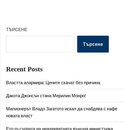
ТЪРСЕНЕ
Търсене
Recent Posts
Властта алармира: Цените скачат без причина
Дакота Джонсън стана Мерилин Монро!
Милионерът Владо Загатото искал да снабдява с кафе
новата власт
Ето го съпруга на неадекватната външна министърка