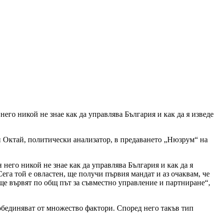
его никой не знае как да управлява България и как да я изведе
н Октай, политически анализатор, в предаването „Нюзрум“ на
него никой не знае как да управлява България и как да я
Сега той е овластен, ще получи първия мандат и аз очаквам, че
 ще вървят по общ път за съвместно управление и партниране“,
обединяват от множество фактори. Според него такъв тип