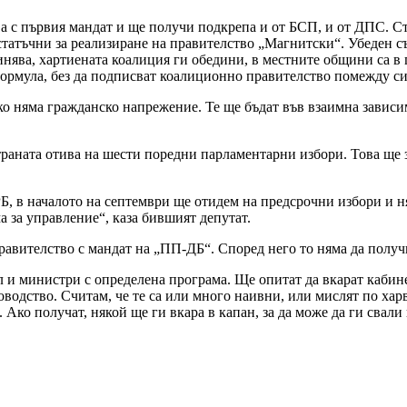
а с първия мандат и ще получи подкрепа и от БСП, и от ДПС. Ст
остатъчни за реализиране на правителство „Магнитски“. Убеден съ
нява, хартиената коалиция ги обедини, в местните общини са в 
 формула, без да подписват коалиционно правителство помежду си
ко няма гражданско напрежение. Те ще бъдат във взаимна зависи
траната отива на шести поредни парламентарни избори. Това ще
Б, в началото на септември ще отидем на предсрочни избори и ням
 за управление“, каза бившият депутат.
равителство с мандат на „ПП-ДБ“. Според него то няма да получи
и министри с определена програма. Ще опитат да вкарат кабинет
одство. Считам, че те са или много наивни, или мислят по харв
 Ако получат, някой ще ги вкара в капан, за да може да ги свали