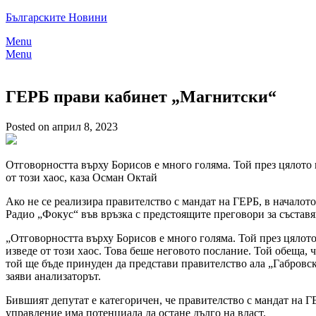
Skip
Българските Новини
to
Menu
content
Menu
ГЕРБ прави кабинет „Магнитски“
Posted on април 8, 2023
Отговорността върху Борисов е много голяма. Той през цялото в
от този хаос, каза Осман Октай
Ако не се реализира правителство с мандат на ГЕРБ, в начало
Радио „Фокус“ във връзка с предстоящите преговори за съставя
„Отговорността върху Борисов е много голяма. Той през цялото 
изведе от този хаос. Това беше неговото послание. Той обеща, 
той ще бъде принуден да представи правителство ала „Габровск
заяви анализаторът.
Бившият депутат е категоричен, че правителство с мандат на 
управление има потенциала да остане дълго на власт.