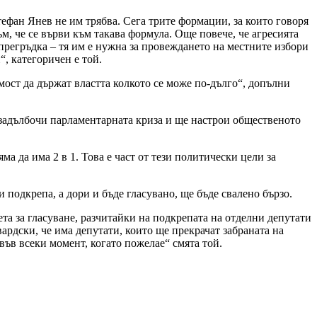
ефан Янев не им трябва. Сега трите формации, за които говоря
м, че се върви към такава формула. Още повече, че агресията
прегръдка – тя им е нужна за провеждането на местните избори
“, категоричен е той.
мост да държат властта колкото се може по-дълго“, допълни
 задълбочи парламентарната криза и ще настрои общественото
а да има 2 в 1. Това е част от тези политически цели за
 подкрепа, а дори и бъде гласувано, ще бъде свалено бързо.
а за гласуване, разчитайки на подкрепата на отделни депутати
ардски, че има депутати, които ще прекрачат забраната на
 във всеки момент, когато пожелае“ смята той.