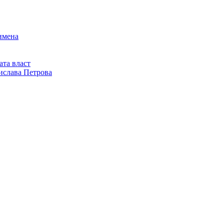
имена
ата власт
ислава Петрова