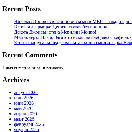
Recent Posts
Николай Попов осветли нови схеми в МВР – извади три 
Властта алармира: Цените скачат без причина
Дакота Джонсън стана Мерилин Монро!
Милионерът Владо Загатото искал да снабдява с кафе нов
Ето го съпруга на неадекватната външна министърка Вел
Recent Comments
Няма коментари за показване.
Archives
август 2026
юли 2026
юни 2026
май 2026
април 2026
март 2026
февруари 2026
януари 2026