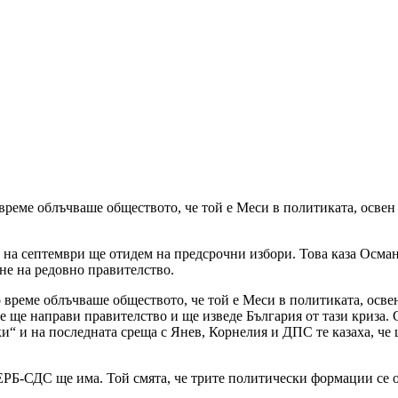
реме облъчваше обществото, че той е Меси в политиката, освен н
то на септември ще отидем на предсрочни избори. Това каза Осма
не на редовно правителство.
време облъчваше обществото, че той е Меси в политиката, освен 
че ще направи правителство и ще изведе България от тази криза. 
и“ и на последната среща с Янев, Корнелия и ДПС те казаха, че
ГЕРБ-СДС ще има. Той смята, че трите политически формации се 