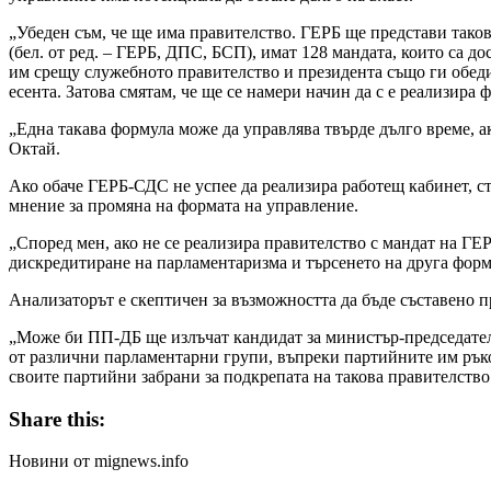
„Убеден съм, че ще има правителство. ГЕРБ ще представи таков
(бел. от ред. – ГЕРБ, ДПС, БСП), имат 128 мандата, които са д
им срещу служебното правителство и президента също ги обеди
есента. Затова смятам, че ще се намери начин да с е реализира
„Една такава формула може да управлява твърде дълго време, а
Октай.
Ако обаче ГЕРБ-СДС не успее да реализира работещ кабинет, с
мнение за промяна на формата на управление.
„Според мен, ако не се реализира правителство с мандат на ГЕР
дискредитиране на парламентаризма и търсенето на друга форма
Анализаторът е скептичен за възможността да бъде съставено п
„Може би ПП-ДБ ще излъчат кандидат за министър-председател 
от различни парламентарни групи, въпреки партийните им ръков
своите партийни забрани за подкрепата на такова правителство.
Share this:
Новини от mignews.info