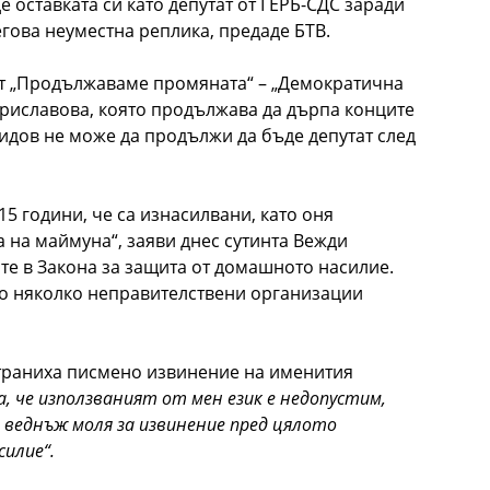
оставката си като депутат от ГЕРБ-СДС заради
егова неуместна реплика, предаде БТВ.
 от „Продължаваме промяната“ – „Демократична
ориславова, която продължава да дърпа конците
шидов не може да продължи да бъде депутат след
 15 години, че са изнасилвани, като оня
 на маймуна“, заяви днес сутинта Вежди
те в Закона за защита от домашното насилие.
то няколко неправителствени организации
траниха писмено извинение на именития
а, че използваният от мен език е недопустим,
 веднъж моля за извинение пред цялото
силие“.