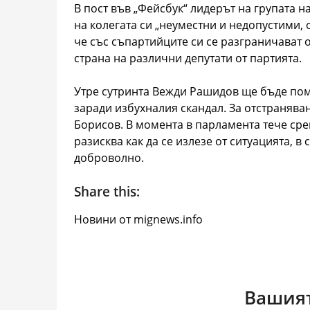
В пост във „Фейсбук“ лидерът на групата 
на колегата си „неуместни и недопустими,
че със съпартийците си се разграничават 
страна на различни депутати от партията.
Утре сутринта Вежди Рашидов ще бъде помо
заради избухналия скандал. За отстранява
Борисов. В момента в парламента тече срещ
разисква как да се излезе от ситуацията, в
доброволно.
Share this:
Новини от mignews.info
Вашият