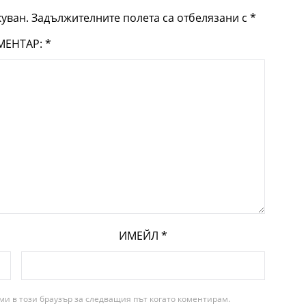
уван.
Задължителните полета са отбелязани с
*
МЕНТАР:
*
ИМЕЙЛ
*
ми в този браузър за следващия път когато коментирам.