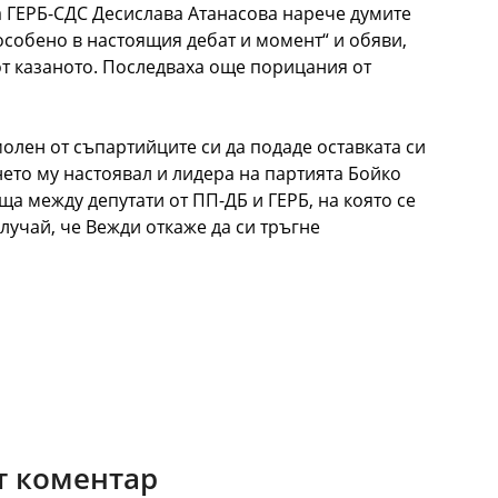
на ГЕРБ-СДС Десислава Атанасова нарече думите
 особено в настоящия дебат и момент“ и обяви,
от казаното. Последваха още порицания от
лен от съпартийците си да подаде оставката си
нето му настоявал и лидера на партията Бойко
а между депутати от ПП-ДБ и ГЕРБ, на която се
 случай, че Вежди откаже да си тръгне
 коментар