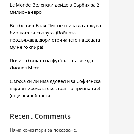
Le Monde: Зеленски дойде в Сърбия за 2
милиона евро!
Влюбеният Брад Пит не спира да атакува
бившата си съпруга! (Войната
продължава, дори отричането на децата
му не го спира)
Почина бащата на футболната звезда
Лионел Меси
С мъжа си ли има ядове?! Ива Софиянска
взриви мрежата със странно признание!
(още подробности)
Recent Comments
Няма коментари за показване.