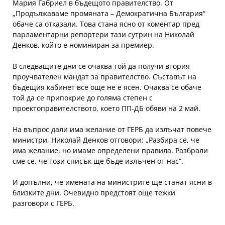
Мария Габриел в бъдещото правителство. От
„Продължаваме промяната – Демократична България“
обаче са отказали. Това стана ясно от коментар пред
парламентарни репортери тази сутрин на Николай
Денков, който е номиниран за премиер.
В следващите дни се очаква той да получи втория
проучвателен мандат за правителство. Съставът на
бъдещия кабинет все още не е ясен. Очаква се обаче
той да се припокрие до голяма степен с
проектоправителството, което ПП-ДБ обяви на 2 май.
На въпрос дали има желание от ГЕРБ да излъчат повече
министри, Николай Денков отговори: „Разбира се, че
има желание, но имаме определени правила. Разбрали
сме се, че този списък ще бъде излъчен от нас“.
И допълни, че имената на министрите ще станат ясни в
близките дни. Очевидно предстоят още тежки
разговори с ГЕРБ.