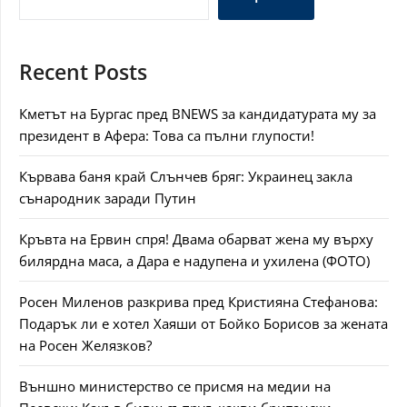
Recent Posts
Кметът на Бургас пред BNEWS за кандидатурата му за
президент в Афера: Това са пълни глупости!
Кървава баня край Слънчев бряг: Украинец закла
сънародник заради Путин
Кръвта на Ервин спря! Двама обарват жена му върху
билярдна маса, а Дара е надупена и ухилена (ФОТО)
Росен Миленов разкрива пред Кристияна Стефанова:
Подарък ли е хотел Хаяши от Бойко Борисов за жената
на Росен Желязков?
Външно министерство се присмя на медии на