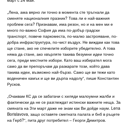
март с 24 май.
„Лена, ама вярно ли точно в момента сте тръгнали да
сменяте националния празник? Това ли е най-важния
проблем сега? Признавам, има резон, но и на мен ми е
много по-важно София да има по-добър градски
транспорт, повече паркоместа, по-малко застрояване, по-
добра инфраструктура, по-чист въздух. Не виждам как това
ще стане, ако не спечелите изборите убедително. А това
няма да стане, ако хвърляте такива безумни идеи точно
сега, преди местните избори. Като ваш избирател мога
само да ви препоръчам да разкарате този, който дава
такива идеи, възможно най-бързо. Само ще ви тежи като
воденичен камък и ще ви дърпа надолу“, пише Константин
Русков.
„Очаквам КС да се забатачи с хиляди малоумни жалби и
фактически да не се разглеждат истински важните неща. За
смяната на 3ти март даже не знам как Ви дойде наум. Lena
Borislavova, защо оставяте сметната палата и бнб в ръцете
на Герб?“, пита друг потребител – Георги Димитров.