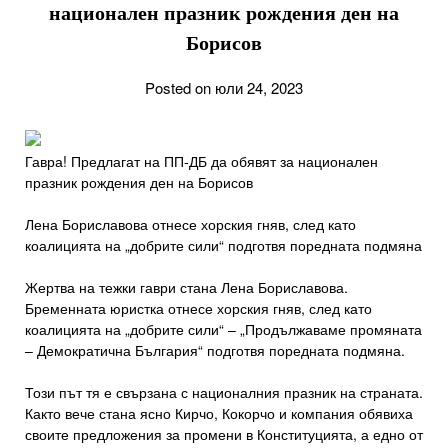
национален празник рождения ден на
Борисов
Posted on юли 24, 2023
Гавра! Предлагат на ПП-ДБ да обявят за национален
празник рождения ден на Борисов
Лена Бориславова отнесе хорския гняв, след като
коалицията на „добрите сили“ подготвя поредната подмяна
Жертва на тежки гаври стана Лена Бориславова.
Бременната юристка отнесе хорския гняв, след като
коалицията на „добрите сили“ – „Продължаваме промяната
– Демократична България“ подготвя поредната подмяна.
Този път тя е свързана с националния празник на страната.
Както вече стана ясно Кирчо, Кокорчо и компания обявиха
своите предложения за промени в Конституцията, а едно от