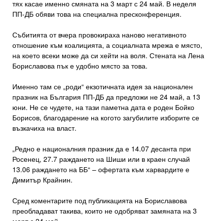
тях касае именно смяната на 3 март с 24 май. В неделя
ПП-ДБ обяви това на специална пресконференция.
Събитията от вчера провокираха наново негативното
отношение към коалицията, а социалната мрежа е място,
на което всеки може да си хейти на воля. Стената на Лена
Бориславова пък е удобно място за това.
Именно там се „роди“ екзотичната идея за национален
празник на България ПП-ДБ да предложи не 24 май, а 13
юни. Не се чудете, на тази паметна дата е роден Бойко
Борисов, благодарение на когото загубилите изборите се
възкачиха на власт.
„Редно е националния празник да е 14.07 десанта при
Росенец, 27.7 раждането на Шиши или в краен случай
13.06 раждането на ББ“ – офертата към харвардите е
Димитър Крайнин.
Сред коментарите под публикацията на Бориславова
преобладават такива, които не одобряват замяната на 3